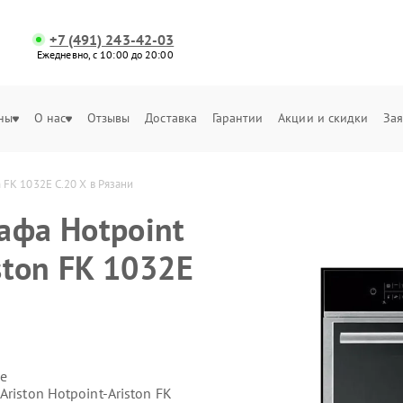
+7 (491) 243-42-03
Ежедневно, с 10:00 до 20:00
ны
О нас
Отзывы
Доставка
Гарантии
Акции и скидки
Зая
 FK 1032E C.20 X в Рязани
афа Hotpoint
ston FK 1032E
е
riston Hotpoint-Ariston FK