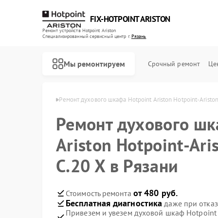
FIX-HOTPOINT ARISTON
Ремонт устройств Hotpoint Ariston
Специализированный cервисный центр г.
Рязань
Мы ремонтируем
Срочный ремонт
Це
nt Ariston в Рязани
Ремонт духового шкафа Hotpoint Ariston Hotpoint-Ariston
Ремонт духового шк
Ariston Hotpoint-Ari
C.20 X в Рязани
от 480 руб.
Стоимость ремонта
Бесплатная диагностика
даже при отказ
Привезем и увезем духовой шкаф Hotpoint A
Ремонт варочных панелей Hotpoint Ariston
Ремонт кофемашин Hotpoint Ariston
Ремонт кухонных плит Hotpoint Ariston
Ремонт микроволновых печей Hotpoint Ariston
Ремонт парогенераторов Hotpoint Ariston
Ремонт посудомоечных машин Hotpoint Ariston
Ремонт стиральных машин Hotpoint Ariston
Ремонт холодильников Hotpoint Ariston
Ремонт морозильных камер Hotpoint Ariston
Ремонт вытяжек Hotpoint Ariston
Ремонт сушильных машин Hotpoint Ariston