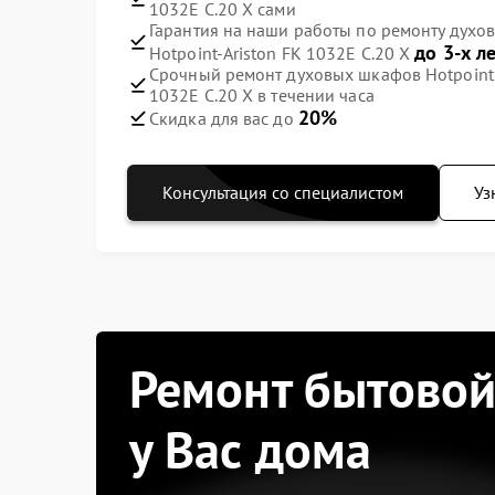
1032E C.20 X сами
Гарантия на наши работы по ремонту духов
до 3-х л
Hotpoint-Ariston FK 1032E C.20 X
Срочный ремонт духовых шкафов Hotpoint A
1032E C.20 X в течении часа
20%
Скидка для вас до
Консультация со специалистом
Уз
Ремонт бытовой
у Вас дома