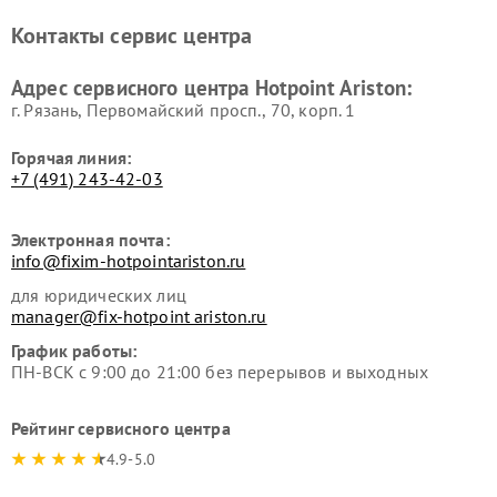
Ремонт холодильников
Ремонт морозильных камер
Контакты сервис центра
Hotpoint Ariston
Hotpoint Ariston
Ремонт вытяжек Hotpoint
Ремонт сушильных машин
Адрес сервисного центра Hotpoint Ariston:
Ariston
Hotpoint Ariston
г. Рязань, Первомайский просп., 70, корп. 1
Горячая линия:
+7 (491) 243-42-03
Электронная почта:
info@fixim-hotpointariston.ru
для юридических лиц
manager@fix-hotpoint ariston.ru
График работы:
ПН-ВСК с 9:00 до 21:00 без перерывов и выходных
Рейтинг сервисного центра
4.9-5.0