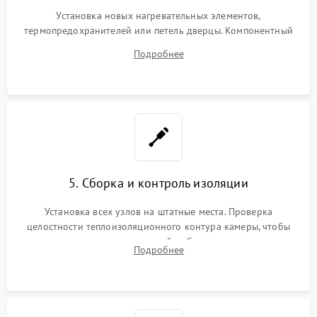
Установка новых нагревательных элементов,
термопредохранителей или петель дверцы. Компонентный
ремонт электронного модуля управления, замена
Подробнее
выгоревших реле, восстановление контактов и замена
уплотнителя.
5. Сборка и контроль изоляции
Установка всех узлов на штатные места. Проверка
целостности теплоизоляционного контура камеры, чтобы
исключить перегрев кухонной мебели и потерю тепла.
Подробнее
Надежная фиксация клемм и сборка корпуса шкафа.