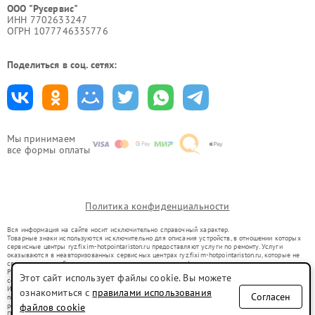
ООО "Русервис"
ИНН 7702633247
ОГРН 1077746335776
Поделиться в соц. сетях:
Мы принимаем
все формы оплаты
Политика конфиденциальности
Вся информация на сайте носит исключительно справочный характер.
Товарные знаки используются исключительно для описания устройств, в отношении которых
сервисные центры ryz.fixim-hotpointariston.ru предоставляют услуги по ремонту. Услуги
оказываются в неавторизованных сервисных центрах ryz.fixim-hotpointariston.ru, которые не
связаны с правообладателями товарных знаков или их официальными представителями.
Ремонт осуществляется для устройств, уже введенных в гражданский оборот в соответствии
Этот сайт использует файлы cookie. Вы можете
со статьей 1487 ГК РФ.
Использование товарных знаков не преследует цели индивидуализации услуг или введения
ознакомиться с
правилами использования
Согласен
потребителей в заблуждение, а служит для информирования о предоставляемых услугах по
ремонту техники указанных брендов.
файлов cookie
Представленная на сайте информация не является публичной офертой, определяемой