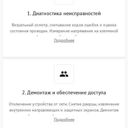
1. Диагностика неисправностей
Визуальный осмотр, считывание кодов ошибок и оценка
состояния проводки. Измерение напряжения на клеммной
колодке. Анализ жалоб на проблемы с нагревом,
Подробнее
конвекцией, панелью управления или блокировкой дверцы.
2. Демонтаж и обеспечение доступа
Отключение устройства от сети. Снятие дверцы, извлечение
внутренних направляющих и защитных экранов. Демонтаж
задней или верхней панели для прямого доступа к
Подробнее
нагревательным элементам, плате и вентиляторам.