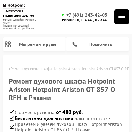
+7 (491) 243-42-03
FIX-HOTPOINT ARISTON
Ежедневно, с 10:00 до 20:00
Ремонт устройств Hotpoint
Ariston
Специализированный
cервисный центр г.
Рязань
Мы ремонтируем
Позвонить
язани
Ремонт духового шкафа Hotpoint Ariston Hotpoint-Ariston OT 857 O RFH
Ремонт духового шкафа Hotpoint
Ariston Hotpoint-Ariston OT 857 O
RFH в Рязани
от 480 руб.
Стоимость ремонта
Бесплатная диагностика
даже при отказе
Привезем и увезем духовой шкаф Hotpoint Ariston
Ремонт варочных панелей Hotpoint Ariston
Ремонт парогенераторов Hotpoint Ariston
Ремонт стиральных машин Hotpoint Ariston
Ремонт морозильных камер Hotpoint Ariston
Ремонт сушильных машин Hotpoint Ariston
Ремонт кухонных плит Hotpoint Ariston
Ремонт микроволновых печей Hotpoint Ariston
Ремонт посудомоечных машин Hotpoint Ariston
Ремонт холодильников Hotpoint Ariston
Ремонт кофемашин Hotpoint Ariston
Ремонт вытяжек Hotpoint Ariston
Hotpoint-Ariston OT 857 O RFH сами