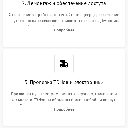
2. Демонтаж и обеспечение доступа
Отключение устройства от сети. Снятие дверцы, извлечение
внутренних направляющих и защитных экранов. Демонтаж
задней или верхней панели для прямого доступа к
Подробнее
нагревательным элементам, плате и вентиляторам.
3. Проверка ТЭНов и электроники
Прозвонка мультиметром нижнего, верхнего, грилевого и
кольцевого ТЭНов на обрыв цепи или пробой на корпус.
Диагностика термостата, датчиков температуры,
Подробнее
переключателя режимов и мотора конвекции.