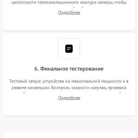
целостности теплоизоляционного контура камеры, чтобы
исключить перегрев кухонной мебели и потерю тепла.
Подробнее
Надежная фиксация клемм и сборка корпуса шкафа.
6. Финальное тестирование
Тестовый запуск устройства на максимальной мощности и в
режиме конвекции. Контроль скорости нагрева, проверка
срабатывания термостата при достижении заданной
Подробнее
температуры и тест на отсутствие утечек тока.