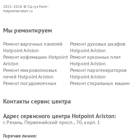
2021-2026 © СЦ ryz.fixim-
hotpointariston.ru
Мы ремонтируем
Ремонт варочных панелей
Ремонт духовых шкафов
Hotpoint Ariston
Hotpoint Ariston
Ремонт кофемашин Hotpoint
Ремонт кухонных плит
Ariston
Hotpoint Ariston
Ремонт микроволновых
Ремонт парогенераторов
печей Hotpoint Ariston
Hotpoint Ariston
Ремонт посудомоечных
Ремонт стиральных машин
машин Hotpoint Ariston
Hotpoint Ariston
Ремонт холодильников
Ремонт морозильных камер
Контакты сервис центра
Hotpoint Ariston
Hotpoint Ariston
Ремонт вытяжек Hotpoint
Ремонт сушильных машин
Адрес сервисного центра Hotpoint Ariston:
Ariston
Hotpoint Ariston
г. Рязань, Первомайский просп., 70, корп. 1
Горячая линия: