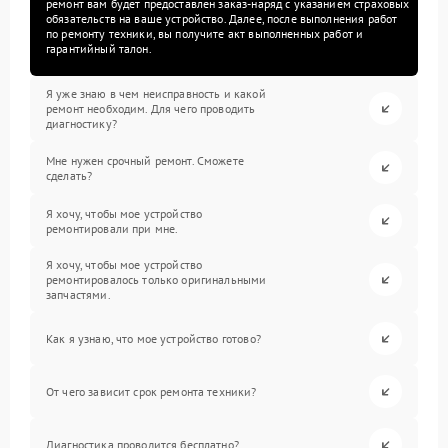
ремонт вам будет предоставлен заказ-наряд с указанием страховых
обязательств на ваше устройство. Далее, после выполнения работ
по ремонту техники, вы получите акт выполненных работ и
гарантийный талон.
Я уже знаю в чем неисправность и какой
ремонт необходим. Для чего проводить
диагностику?
Мне нужен срочный ремонт. Сможете
сделать?
Я хочу, чтобы мое устройство
ремонтировали при мне.
Я хочу, чтобы мое устройство
ремонтировалось только оригинальными
запчастями.
Как я узнаю, что мое устройство готово?
От чего зависит срок ремонта техники?
Диагностика проводится бесплатно?