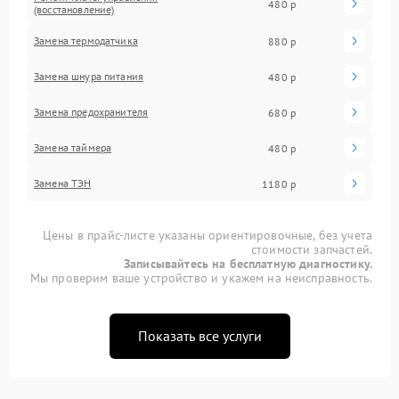
480 р
(восстановление)
Замена термодатчика
880 р
Замена шнура питания
480 р
Замена предохранителя
680 р
Замена таймера
480 р
Замена ТЭН
1180 р
Цены в прайс-листе указаны ориентировочные, без учета
стоимости запчастей.
Записывайтесь на бесплатную диагностику.
Мы проверим ваше устройство и укажем на неисправность.
Показать все услуги