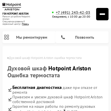
+7 (491) 243-42-03
FIX-HOTPOINT ARISTON
Ежедневно, с 10:00 до 20:00
Ремонт устройств Hotpoint
Ariston
Специализированный
cервисный центр г.
Рязань
Мы ремонтируем
Позвонить
язани
Духовой шкаф Hotpoint Ariston ошибка термостата
Духовой шкаф
Hotpoint Ariston
Ошибка термостата
Бесплатная диагностика
даже при отказе от
ремонта
Привезем и увезем духовой шкаф Hotpoint Ariston
собственной доставкой
Ремонт варочных панелей Hotpoint Ariston
Ремонт парогенераторов Hotpoint Ariston
Ремонт стиральных машин Hotpoint Ariston
Ремонт морозильных камер Hotpoint Ariston
Ремонт сушильных машин Hotpoint Ariston
Ремонт кухонных плит Hotpoint Ariston
Ремонт микроволновых печей Hotpoint Ariston
Ремонт посудомоечных машин Hotpoint Ariston
Ремонт холодильников Hotpoint Ariston
Ремонт кофемашин Hotpoint Ariston
Ремонт вытяжек Hotpoint Ariston
Гарантия на наши работы по ремонту духовых