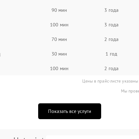
90 мин
3 года
100 мин
3 года
70 мин
2 года
я
30 мин
1 год
100 мин
2 года
Цены в прайс-листе указаны
Мы прове
Показать все услуги