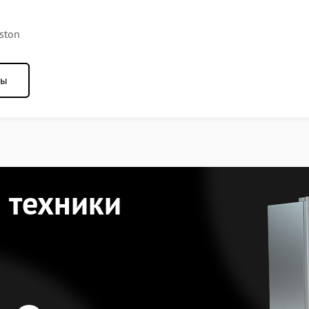
ston
ны
 техники