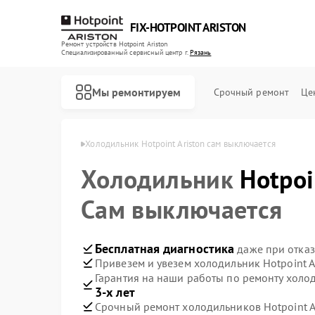
FIX-HOTPOINT ARISTON
Ремонт устройств Hotpoint Ariston
Специализированный cервисный центр г.
Рязань
Мы ремонтируем
Срочный ремонт
Це
nt Ariston в Рязани
Холодильник Hotpoint Ariston сам выключается
Холодильник
Hotpoi
Сам выключается
Бесплатная диагностика
даже при отказ
Привезем и увезем холодильник Hotpoint A
Гарантия на наши работы по ремонту холод
3-х лет
Срочный ремонт холодильников Hotpoint Ar
Ремонт варочных панелей Hotpoint Ariston
Ремонт духовых шкафов Hotpoint Ariston
Ремонт кофемашин Hotpoint Ariston
Ремонт кухонных плит Hotpoint Ariston
Ремонт микроволновых печей Hotpoint Ariston
Ремонт парогенераторов Hotpoint Ariston
Ремонт посудомоечных машин Hotpoint Ariston
Ремонт стиральных машин Hotpoint Ariston
Ремонт морозильных камер Hotpoint Ariston
Ремонт вытяжек Hotpoint Ariston
Ремонт сушильных машин Hotpoint Ariston