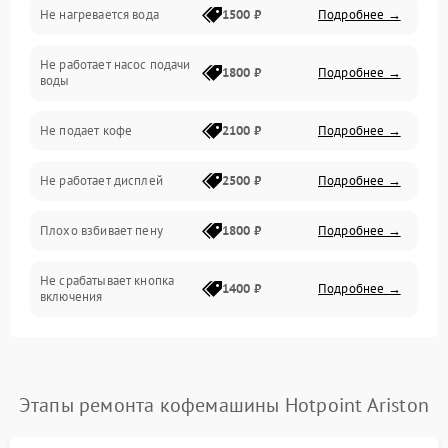
Не нагревается вода
1500 ₽
Подробнее →
Включение и работа
Не работает насос подачи
Проблемы с водой
1800 ₽
Подробнее →
воды
Проблемы с капучинатором и паром
Не подает кофе
2100 ₽
Подробнее →
Управление и электроника
Не работает дисплей
2500 ₽
Подробнее →
Программное обеспечение
Плохо взбивает пену
1800 ₽
Подробнее →
Не срабатывает кнопка
1400 ₽
Подробнее →
включения
Запах гари при работе
1800 ₽
Подробнее →
Постоянные сбои в работе
1500 ₽
Подробнее →
Этапы ремонта кофемашины Hotpoint Ariston