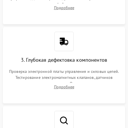
внутренних узлов от кофейных масел, жмыха и накипи.
Подробнее
Промывка дренажных каналов и фильтров с использованием
специализированной химии.
3. Глубокая дефектовка компонентов
Проверка электронной платы управления и силовых цепей.
Тестирование электромагнитных клапанов, датчиков
температуры и расходомера. Оценка степени износа
Подробнее
жерновов кофемолки, уплотнительных колец гидросистемы
и шестерней редуктора.