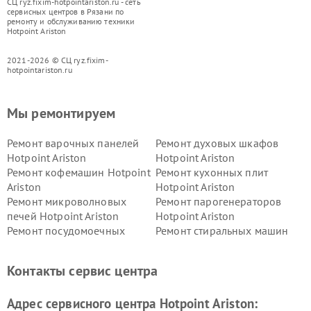
СЦ ryz.fixim-hotpointariston.ru - сеть
сервисных центров в Рязани по
ремонту и обслуживанию техники
Hotpoint Ariston
2021-2026 © СЦ ryz.fixim-
hotpointariston.ru
Мы ремонтируем
Ремонт варочных панелей
Ремонт духовых шкафов
Hotpoint Ariston
Hotpoint Ariston
Ремонт кофемашин Hotpoint
Ремонт кухонных плит
Ariston
Hotpoint Ariston
Ремонт микроволновых
Ремонт парогенераторов
печей Hotpoint Ariston
Hotpoint Ariston
Ремонт посудомоечных
Ремонт стиральных машин
машин Hotpoint Ariston
Hotpoint Ariston
Ремонт холодильников
Ремонт морозильных камер
Контакты сервис центра
Hotpoint Ariston
Hotpoint Ariston
Ремонт вытяжек Hotpoint
Ремонт сушильных машин
Адрес сервисного центра Hotpoint Ariston:
Ariston
Hotpoint Ariston