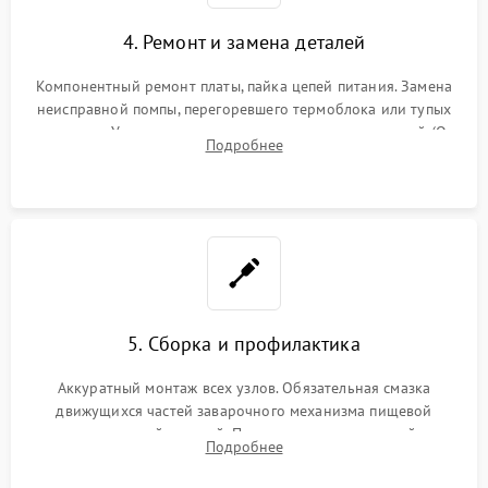
4. Ремонт и замена деталей
Компонентный ремонт платы, пайка цепей питания. Замена
неисправной помпы, перегоревшего термоблока или тупых
жерновов. Установка новых силиконовых уплотнителей (O-
Подробнее
ring) и тефлоновых трубок для надежного устранения
протечек.
5. Сборка и профилактика
Аккуратный монтаж всех узлов. Обязательная смазка
движущихся частей заварочного механизма пищевой
силиконовой смазкой. Проведение программной
Подробнее
декальцинации и очистки системы от кофейных масел.
Надежная фиксация всех соединений.