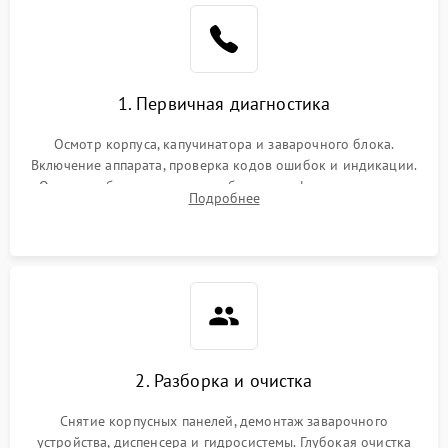
1. Первичная диагностика
Осмотр корпуса, капучинатора и заварочного блока.
Включение аппарата, проверка кодов ошибок и индикации.
Оценка работы помпы, термоблока и кофемолки на слух.
Подробнее
Измерение температуры и давления воды для выявления
локализации поломки.
2. Разборка и очистка
Снятие корпусных панелей, демонтаж заварочного
устройства, диспенсера и гидросистемы. Глубокая очистка