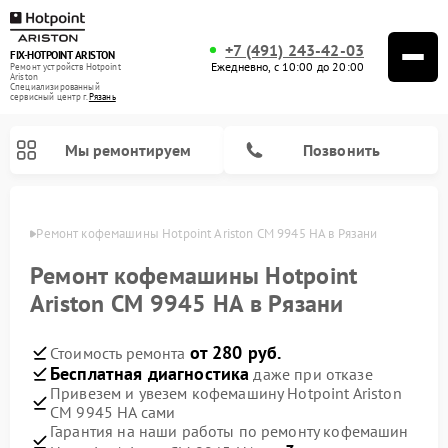
+7 (491) 243-42-03
FIX-HOTPOINT ARISTON
Ежедневно, с 10:00 до 20:00
Ремонт устройств Hotpoint
Ariston
Специализированный
cервисный центр г.
Рязань
Мы ремонтируем
Позвонить
язани
Ремонт кофемашины Hotpoint Ariston CM 9945 HA в Рязани
Ремонт кофемашины Hotpoint
Ariston CM 9945 HA в Рязани
от 280 руб.
Стоимость ремонта
Бесплатная диагностика
даже при отказе
Привезем и увезем кофемашину Hotpoint Ariston
CM 9945 HA сами
Ремонт варочных панелей Hotpoint Ariston
Ремонт парогенераторов Hotpoint Ariston
Ремонт стиральных машин Hotpoint Ariston
Ремонт морозильных камер Hotpoint Ariston
Ремонт сушильных машин Hotpoint Ariston
Ремонт кухонных плит Hotpoint Ariston
Ремонт духовых шкафов Hotpoint Ariston
Ремонт микроволновых печей Hotpoint Ariston
Ремонт посудомоечных машин Hotpoint Ariston
Ремонт холодильников Hotpoint Ariston
Ремонт вытяжек Hotpoint Ariston
Гарантия на наши работы по ремонту кофемашин