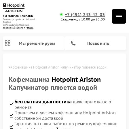
+7 (491) 243-42-03
FIX-HOTPOINT ARISTON
Ежедневно, с 10:00 до 20:00
Ремонт устройств Hotpoint
Ariston
Специализированный
cервисный центр г.
Рязань
Мы ремонтируем
Позвонить
язани
Кофемашина Hotpoint Ariston капучинатор плюется водой
Кофемашина
Hotpoint Ariston
Капучинатор плюется водой
Бесплатная диагностика
даже при отказе от
ремонта
Привезем и увезем кофемашину Hotpoint Ariston
собственной доставкой
Ремонт варочных панелей Hotpoint Ariston
Ремонт парогенераторов Hotpoint Ariston
Ремонт стиральных машин Hotpoint Ariston
Ремонт морозильных камер Hotpoint Ariston
Ремонт сушильных машин Hotpoint Ariston
Ремонт кухонных плит Hotpoint Ariston
Ремонт духовых шкафов Hotpoint Ariston
Ремонт микроволновых печей Hotpoint Ariston
Ремонт посудомоечных машин Hotpoint Ariston
Ремонт холодильников Hotpoint Ariston
Ремонт вытяжек Hotpoint Ariston
Гарантия на наши работы по ремонту кофемашин