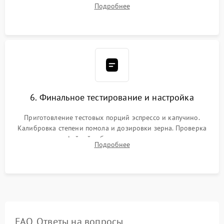
силиконовой смазкой. Проведение программной
Подробнее
декальцинации и очистки системы от кофейных масел.
Надежная фиксация всех соединений.
6. Финальное тестирование и настройка
Приготовление тестовых порций эспрессо и капучино.
Калибровка степени помола и дозировки зерна. Проверка
плотности кофейной таблетки, температуры напитка и
Подробнее
качества молочной пены. Контроль отсутствия посторонних
шумов и протечек.
FAQ. Ответы на вопросы