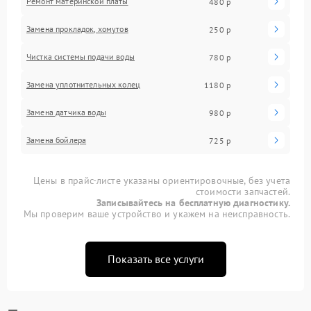
Ремонт материнской платы
480 р
Замена прокладок, хомутов
250 р
Чистка системы подачи воды
780 р
Замена уплотнительных колец
1180 р
Замена датчика воды
980 р
Замена бойлера
725 р
Цены в прайс-листе указаны ориентировочные, без учета
стоимости запчастей.
Записывайтесь на бесплатную диагностику.
Мы проверим ваше устройство и укажем на неисправность.
Показать все услуги