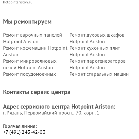
hotpointariston.ru
Мы ремонтируем
Ремонт варочных панелей
Ремонт духовых шкафов
Hotpoint Ariston
Hotpoint Ariston
Ремонт кофемашин Hotpoint
Ремонт кухонных плит
Ariston
Hotpoint Ariston
Ремонт микроволновых
Ремонт парогенераторов
печей Hotpoint Ariston
Hotpoint Ariston
Ремонт посудомоечных
Ремонт стиральных машин
машин Hotpoint Ariston
Hotpoint Ariston
Ремонт холодильников
Ремонт морозильных камер
Контакты сервис центра
Hotpoint Ariston
Hotpoint Ariston
Ремонт вытяжек Hotpoint
Ремонт сушильных машин
Адрес сервисного центра Hotpoint Ariston:
Ariston
Hotpoint Ariston
г. Рязань, Первомайский просп., 70, корп. 1
Горячая линия:
+7 (491) 243-42-03