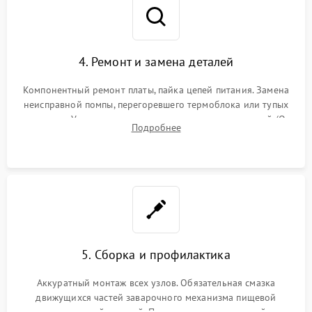
4. Ремонт и замена деталей
Компонентный ремонт платы, пайка цепей питания. Замена
неисправной помпы, перегоревшего термоблока или тупых
жерновов. Установка новых силиконовых уплотнителей (O-
Подробнее
ring) и тефлоновых трубок для надежного устранения
протечек.
5. Сборка и профилактика
Аккуратный монтаж всех узлов. Обязательная смазка
движущихся частей заварочного механизма пищевой