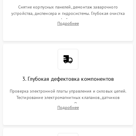
Снятие корпусных панелей, демонтаж заварочного
устройства, диспенсера и гидросистемы. Глубокая очистка
внутренних узлов от кофейных масел, жмыха и накипи.
Подробнее
Промывка дренажных каналов и фильтров с использованием
специализированной химии.
3. Глубокая дефектовка компонентов
Проверка электронной платы управления и силовых цепей.
Тестирование электромагнитных клапанов, датчиков
температуры и расходомера. Оценка степени износа
Подробнее
жерновов кофемолки, уплотнительных колец гидросистемы
и шестерней редуктора.