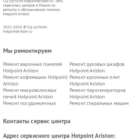
СЦ ryz.fixim-hotpointariston.ru - сеть
сервисных центров в Рязани по
ремонту и обслуживанию техники
Hotpoint Ariston
2021-2026 © СЦ ryz.fixim-
hotpointariston.ru
Мы ремонтируем
Ремонт варочных панелей
Ремонт духовых шкафов
Hotpoint Ariston
Hotpoint Ariston
Ремонт кофемашин Hotpoint
Ремонт кухонных плит
Ariston
Hotpoint Ariston
Ремонт микроволновых
Ремонт парогенераторов
печей Hotpoint Ariston
Hotpoint Ariston
Ремонт посудомоечных
Ремонт стиральных машин
машин Hotpoint Ariston
Hotpoint Ariston
Ремонт холодильников
Ремонт морозильных камер
Контакты сервис центра
Hotpoint Ariston
Hotpoint Ariston
Ремонт вытяжек Hotpoint
Ремонт сушильных машин
Адрес сервисного центра Hotpoint Ariston:
Ariston
Hotpoint Ariston