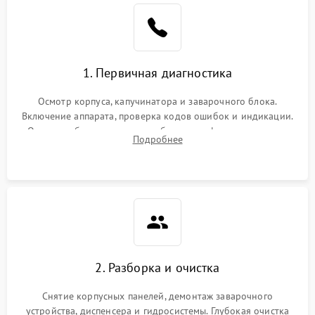
1. Первичная диагностика
Осмотр корпуса, капучинатора и заварочного блока.
Включение аппарата, проверка кодов ошибок и индикации.
Оценка работы помпы, термоблока и кофемолки на слух.
Подробнее
Измерение температуры и давления воды для выявления
локализации поломки.
2. Разборка и очистка
Снятие корпусных панелей, демонтаж заварочного
устройства, диспенсера и гидросистемы. Глубокая очистка