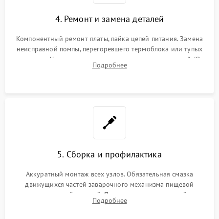
4. Ремонт и замена деталей
Компонентный ремонт платы, пайка цепей питания. Замена
неисправной помпы, перегоревшего термоблока или тупых
жерновов. Установка новых силиконовых уплотнителей (O-
Подробнее
ring) и тефлоновых трубок для надежного устранения
протечек.
5. Сборка и профилактика
Аккуратный монтаж всех узлов. Обязательная смазка
движущихся частей заварочного механизма пищевой
силиконовой смазкой. Проведение программной
Подробнее
декальцинации и очистки системы от кофейных масел.
Надежная фиксация всех соединений.