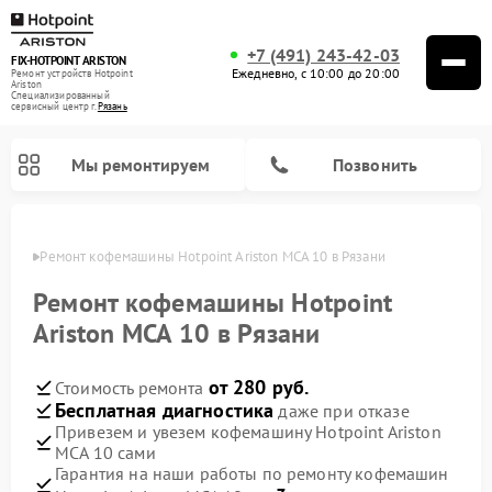
+7 (491) 243-42-03
FIX-HOTPOINT ARISTON
Ежедневно, с 10:00 до 20:00
Ремонт устройств Hotpoint
Ariston
Специализированный
cервисный центр г.
Рязань
Мы ремонтируем
Позвонить
язани
Ремонт кофемашины Hotpoint Ariston MCA 10 в Рязани
Ремонт кофемашины Hotpoint
Ariston MCA 10 в Рязани
от 280 руб.
Стоимость ремонта
Бесплатная диагностика
даже при отказе
Привезем и увезем кофемашину Hotpoint Ariston
MCA 10 сами
Ремонт варочных панелей Hotpoint Ariston
Ремонт парогенераторов Hotpoint Ariston
Ремонт стиральных машин Hotpoint Ariston
Ремонт морозильных камер Hotpoint Ariston
Ремонт сушильных машин Hotpoint Ariston
Ремонт кухонных плит Hotpoint Ariston
Ремонт духовых шкафов Hotpoint Ariston
Ремонт микроволновых печей Hotpoint Ariston
Ремонт посудомоечных машин Hotpoint Ariston
Ремонт холодильников Hotpoint Ariston
Ремонт вытяжек Hotpoint Ariston
Гарантия на наши работы по ремонту кофемашин