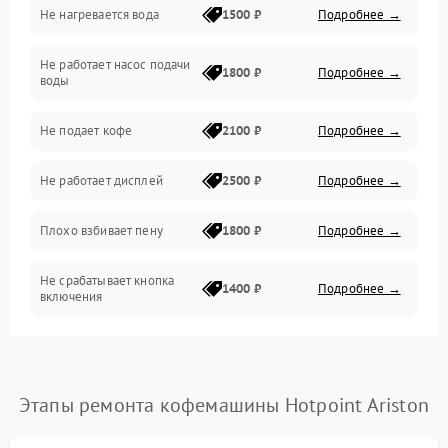
Не нагревается вода
1500 ₽
Подробнее →
Включение и работа
Не работает насос подачи
Проблемы с водой
1800 ₽
Подробнее →
воды
Проблемы с капучинатором и паром
Не подает кофе
2100 ₽
Подробнее →
Управление и электроника
Не работает дисплей
2500 ₽
Подробнее →
Программное обеспечение
Плохо взбивает пену
1800 ₽
Подробнее →
Не срабатывает кнопка
1400 ₽
Подробнее →
включения
Запах гари при работе
1800 ₽
Подробнее →
Постоянные сбои в работе
1500 ₽
Подробнее →
Этапы ремонта кофемашины Hotpoint Ariston