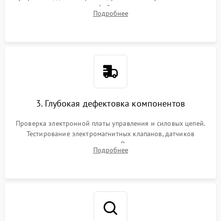
внутренних узлов от кофейных масел, жмыха и накипи.
Подробнее
Промывка дренажных каналов и фильтров с использованием
специализированной химии.
3. Глубокая дефектовка компонентов
Проверка электронной платы управления и силовых цепей.
Тестирование электромагнитных клапанов, датчиков
температуры и расходомера. Оценка степени износа
Подробнее
жерновов кофемолки, уплотнительных колец гидросистемы
и шестерней редуктора.