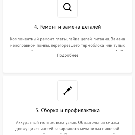
4. Ремонт и замена деталей
Компонентный ремонт платы, пайка цепей питания. Замена
неисправной помпы, перегоревшего термоблока или тупых
жерновов. Установка новых силиконовых уплотнителей (O-
Подробнее
ring) и тефлоновых трубок для надежного устранения
протечек.
5. Сборка и профилактика
Аккуратный монтаж всех узлов. Обязательная смазка
движущихся частей заварочного механизма пищевой