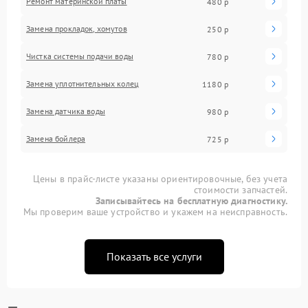
Ремонт материнской платы
480 р
Замена прокладок, хомутов
250 р
Чистка системы подачи воды
780 р
Замена уплотнительных колец
1180 р
Замена датчика воды
980 р
Замена бойлера
725 р
Цены в прайс-листе указаны ориентировочные, без учета
стоимости запчастей.
Записывайтесь на бесплатную диагностику.
Мы проверим ваше устройство и укажем на неисправность.
Показать все услуги