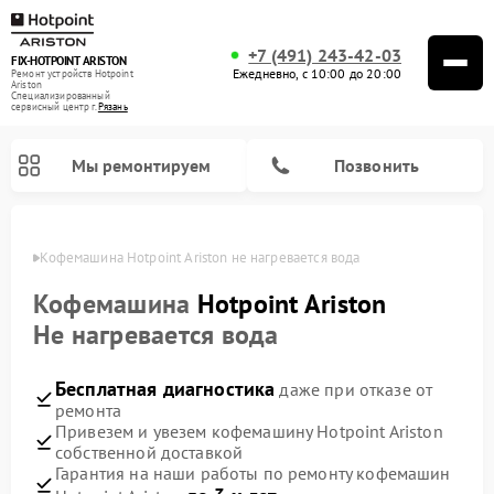
+7 (491) 243-42-03
FIX-HOTPOINT ARISTON
Ежедневно, с 10:00 до 20:00
Ремонт устройств Hotpoint
Ariston
Специализированный
cервисный центр г.
Рязань
Мы ремонтируем
Позвонить
язани
Кофемашина Hotpoint Ariston не нагревается вода
Кофемашина
Hotpoint Ariston
Не нагревается вода
Бесплатная диагностика
даже при отказе от
ремонта
Привезем и увезем кофемашину Hotpoint Ariston
собственной доставкой
Ремонт варочных панелей Hotpoint Ariston
Ремонт парогенераторов Hotpoint Ariston
Ремонт стиральных машин Hotpoint Ariston
Ремонт морозильных камер Hotpoint Ariston
Ремонт сушильных машин Hotpoint Ariston
Ремонт кухонных плит Hotpoint Ariston
Ремонт духовых шкафов Hotpoint Ariston
Ремонт микроволновых печей Hotpoint Ariston
Ремонт посудомоечных машин Hotpoint Ariston
Ремонт холодильников Hotpoint Ariston
Ремонт вытяжек Hotpoint Ariston
Гарантия на наши работы по ремонту кофемашин