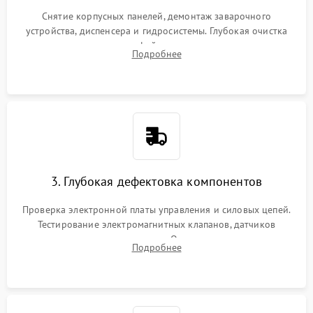
Снятие корпусных панелей, демонтаж заварочного
устройства, диспенсера и гидросистемы. Глубокая очистка
внутренних узлов от кофейных масел, жмыха и накипи.
Подробнее
Промывка дренажных каналов и фильтров с использованием
специализированной химии.
3. Глубокая дефектовка компонентов
Проверка электронной платы управления и силовых цепей.
Тестирование электромагнитных клапанов, датчиков
температуры и расходомера. Оценка степени износа
Подробнее
жерновов кофемолки, уплотнительных колец гидросистемы
и шестерней редуктора.