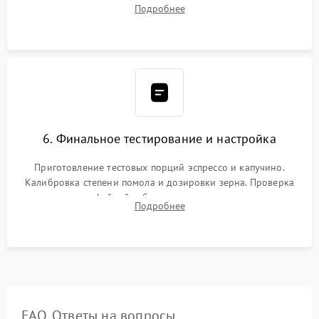
силиконовой смазкой. Проведение программной
Подробнее
декальцинации и очистки системы от кофейных масел.
Надежная фиксация всех соединений.
6. Финальное тестирование и настройка
Приготовление тестовых порций эспрессо и капучино.
Калибровка степени помола и дозировки зерна. Проверка
плотности кофейной таблетки, температуры напитка и
Подробнее
качества молочной пены. Контроль отсутствия посторонних
шумов и протечек.
FAQ. Ответы на вопросы