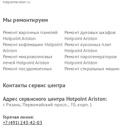
hotpointariston.ru
Мы ремонтируем
Ремонт варочных панелей
Ремонт духовых шкафов
Hotpoint Ariston
Hotpoint Ariston
Ремонт кофемашин Hotpoint
Ремонт кухонных плит
Ariston
Hotpoint Ariston
Ремонт микроволновых
Ремонт парогенераторов
печей Hotpoint Ariston
Hotpoint Ariston
Ремонт посудомоечных
Ремонт стиральных машин
машин Hotpoint Ariston
Hotpoint Ariston
Ремонт холодильников
Ремонт морозильных камер
Контакты сервис центра
Hotpoint Ariston
Hotpoint Ariston
Ремонт вытяжек Hotpoint
Ремонт сушильных машин
Адрес сервисного центра Hotpoint Ariston:
Ariston
Hotpoint Ariston
г. Рязань, Первомайский просп., 70, корп. 1
Горячая линия:
+7 (491) 243-42-03