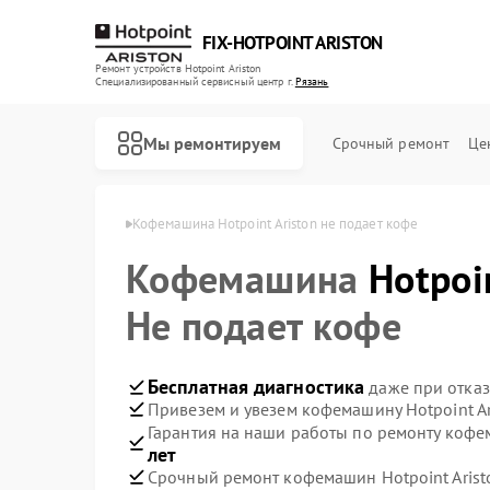
FIX-HOTPOINT ARISTON
Ремонт устройств Hotpoint Ariston
Специализированный cервисный центр г.
Рязань
Мы ремонтируем
Срочный ремонт
Це
nt Ariston в Рязани
Кофемашина Hotpoint Ariston не подает кофе
Кофемашина
Hotpoi
Не подает кофе
Бесплатная диагностика
даже при отказ
Привезем и увезем кофемашину Hotpoint Ar
Гарантия на наши работы по ремонту кофе
лет
Срочный ремонт кофемашин Hotpoint Aristo
Ремонт варочных панелей Hotpoint Ariston
Ремонт духовых шкафов Hotpoint Ariston
Ремонт кухонных плит Hotpoint Ariston
Ремонт микроволновых печей Hotpoint Ariston
Ремонт парогенераторов Hotpoint Ariston
Ремонт посудомоечных машин Hotpoint Ariston
Ремонт стиральных машин Hotpoint Ariston
Ремонт холодильников Hotpoint Ariston
Ремонт морозильных камер Hotpoint Ariston
Ремонт вытяжек Hotpoint Ariston
Ремонт сушильных машин Hotpoint Ariston