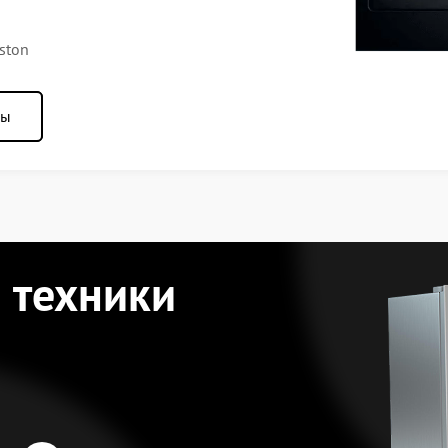
ston
ны
 техники