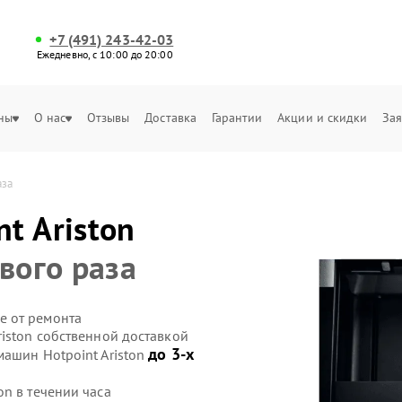
+7 (491) 243-42-03
Ежедневно, с 10:00 до 20:00
ны
О нас
Отзывы
Доставка
Гарантии
Акции и скидки
Зая
аза
nt Ariston
вого раза
е от ремонта
iston собственной доставкой
до 3-х
машин Hotpoint Ariston
n в течении часа