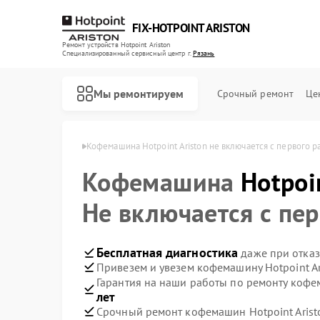
FIX-HOTPOINT ARISTON
Ремонт устройств Hotpoint Ariston
Специализированный cервисный центр г.
Рязань
Мы ремонтируем
Срочный ремонт
Це
nt Ariston в Рязани
Кофемашина Hotpoint Ariston не включается с первого р
Кофемашина
Hotpoi
Не включается с пер
Бесплатная диагностика
даже при отказ
Привезем и увезем кофемашину Hotpoint Ar
Гарантия на наши работы по ремонту кофе
лет
Срочный ремонт кофемашин Hotpoint Aristo
Ремонт варочных панелей Hotpoint Ariston
Ремонт духовых шкафов Hotpoint Ariston
Ремонт кухонных плит Hotpoint Ariston
Ремонт микроволновых печей Hotpoint Ariston
Ремонт парогенераторов Hotpoint Ariston
Ремонт посудомоечных машин Hotpoint Ariston
Ремонт стиральных машин Hotpoint Ariston
Ремонт холодильников Hotpoint Ariston
Ремонт морозильных камер Hotpoint Ariston
Ремонт вытяжек Hotpoint Ariston
Ремонт сушильных машин Hotpoint Ariston