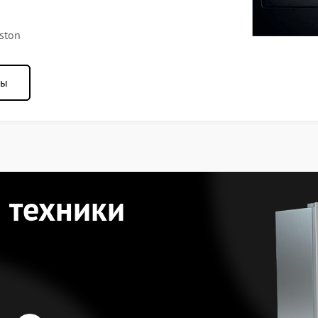
ston
ны
 техники