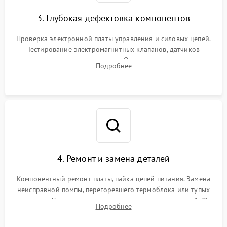
3. Глубокая дефектовка компонентов
Проверка электронной платы управления и силовых цепей.
Тестирование электромагнитных клапанов, датчиков
температуры и расходомера. Оценка степени износа
Подробнее
жерновов кофемолки, уплотнительных колец гидросистемы
и шестерней редуктора.
4. Ремонт и замена деталей
Компонентный ремонт платы, пайка цепей питания. Замена
неисправной помпы, перегоревшего термоблока или тупых
жерновов. Установка новых силиконовых уплотнителей (O-
Подробнее
ring) и тефлоновых трубок для надежного устранения
протечек.