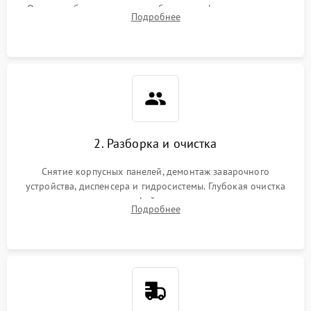
Оценка работы помпы, термоблока и кофемолки на слух.
Подробнее
Измерение температуры и давления воды для выявления
локализации поломки.
2. Разборка и очистка
Снятие корпусных панелей, демонтаж заварочного
устройства, диспенсера и гидросистемы. Глубокая очистка
внутренних узлов от кофейных масел, жмыха и накипи.
Подробнее
Промывка дренажных каналов и фильтров с использованием
специализированной химии.