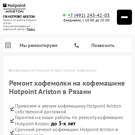
+7 (491) 243-42-03
FIX-HOTPOINT ARISTON
Ежедневно, с 10:00 до 20:00
Ремонт устройств Hotpoint
Ariston
Специализированный
cервисный центр г.
Рязань
Мы ремонтируем
Позвонить
язани
Кофемашина Hotpoint Ariston ремонт кофемолки
Ремонт кофемолки на кофемашине
Hotpoint Ariston в Рязани
Привезем и увезем кофемашину Hotpoint Ariston
собственной доставкой
Гарантия на наши работы по ремонту кофемашин
до 3-х лет
Hotpoint Ariston
Ремонт варочных панелей Hotpoint Ariston
Ремонт парогенераторов Hotpoint Ariston
Ремонт стиральных машин Hotpoint Ariston
Ремонт морозильных камер Hotpoint Ariston
Ремонт сушильных машин Hotpoint Ariston
Ремонт кухонных плит Hotpoint Ariston
Ремонт духовых шкафов Hotpoint Ariston
Ремонт микроволновых печей Hotpoint Ariston
Ремонт посудомоечных машин Hotpoint Ariston
Ремонт холодильников Hotpoint Ariston
Ремонт вытяжек Hotpoint Ariston
Срочный ремонт кофемашин Hotpoint Ariston в