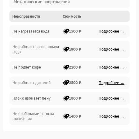
Механические повреждения
Неисправности
Стоимость
Прочие неисправности
Не нагревается вода
1500 ₽
Подробнее →
Включение и работа
Не работает насос подачи
Проблемы с водой
1800 ₽
Подробнее →
воды
Проблемы с капучинатором и паром
Не подает кофе
2100 ₽
Подробнее →
Управление и электроника
Не работает дисплей
2500 ₽
Подробнее →
Программное обеспечение
Плохо взбивает пену
1800 ₽
Подробнее →
Не срабатывает кнопка
1400 ₽
Подробнее →
включения
Запах гари при работе
1800 ₽
Подробнее →