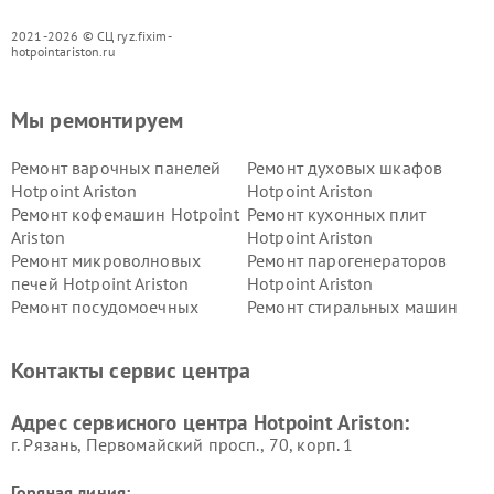
2021-2026 © СЦ ryz.fixim-
hotpointariston.ru
Мы ремонтируем
Ремонт варочных панелей
Ремонт духовых шкафов
Hotpoint Ariston
Hotpoint Ariston
Ремонт кофемашин Hotpoint
Ремонт кухонных плит
Ariston
Hotpoint Ariston
Ремонт микроволновых
Ремонт парогенераторов
печей Hotpoint Ariston
Hotpoint Ariston
Ремонт посудомоечных
Ремонт стиральных машин
машин Hotpoint Ariston
Hotpoint Ariston
Ремонт холодильников
Ремонт морозильных камер
Контакты сервис центра
Hotpoint Ariston
Hotpoint Ariston
Ремонт вытяжек Hotpoint
Ремонт сушильных машин
Адрес сервисного центра Hotpoint Ariston:
Ariston
Hotpoint Ariston
г. Рязань, Первомайский просп., 70, корп. 1
Горячая линия: