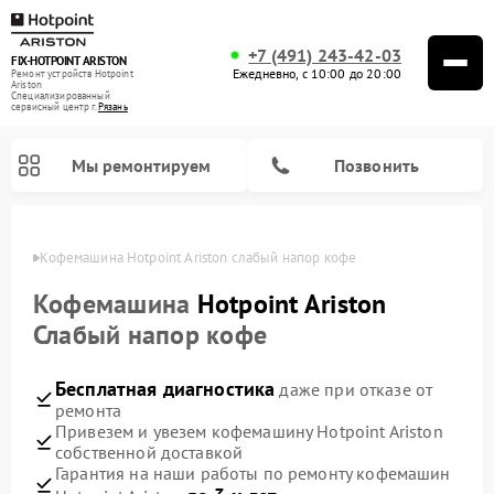
+7 (491) 243-42-03
FIX-HOTPOINT ARISTON
Ежедневно, с 10:00 до 20:00
Ремонт устройств Hotpoint
Ariston
Специализированный
cервисный центр г.
Рязань
Мы ремонтируем
Позвонить
язани
Кофемашина Hotpoint Ariston слабый напор кофе
Кофемашина
Hotpoint Ariston
Слабый напор кофе
Бесплатная диагностика
даже при отказе от
ремонта
Привезем и увезем кофемашину Hotpoint Ariston
собственной доставкой
Ремонт варочных панелей Hotpoint Ariston
Ремонт парогенераторов Hotpoint Ariston
Ремонт стиральных машин Hotpoint Ariston
Ремонт морозильных камер Hotpoint Ariston
Ремонт сушильных машин Hotpoint Ariston
Ремонт кухонных плит Hotpoint Ariston
Ремонт духовых шкафов Hotpoint Ariston
Ремонт микроволновых печей Hotpoint Ariston
Ремонт посудомоечных машин Hotpoint Ariston
Ремонт холодильников Hotpoint Ariston
Ремонт вытяжек Hotpoint Ariston
Гарантия на наши работы по ремонту кофемашин