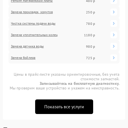
Ремонт материнской платы
480 р
Замена прокладок, хомутов
250 р
Чистка системы подачи воды
780 р
Замена уплотнительных колец
1180 р
Замена датчика воды
980 р
Замена бойлера
725 р
Цены в прайс-листе указаны ориентировочные, без учета
стоимости запчастей.
Записывайтесь на бесплатную диагностику.
Мы проверим ваше устройство и укажем на неисправность.
Показать все услуги