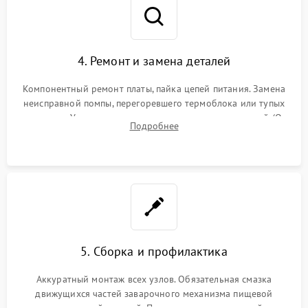
4. Ремонт и замена деталей
Компонентный ремонт платы, пайка цепей питания. Замена
неисправной помпы, перегоревшего термоблока или тупых
жерновов. Установка новых силиконовых уплотнителей (O-
Подробнее
ring) и тефлоновых трубок для надежного устранения
протечек.
5. Сборка и профилактика
Аккуратный монтаж всех узлов. Обязательная смазка
движущихся частей заварочного механизма пищевой