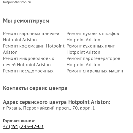
hotpointariston.ru
Мы ремонтируем
Ремонт варочных панелей
Ремонт духовых шкафов
Hotpoint Ariston
Hotpoint Ariston
Ремонт кофемашин Hotpoint
Ремонт кухонных плит
Ariston
Hotpoint Ariston
Ремонт микроволновых
Ремонт парогенераторов
печей Hotpoint Ariston
Hotpoint Ariston
Ремонт посудомоечных
Ремонт стиральных машин
машин Hotpoint Ariston
Hotpoint Ariston
Ремонт холодильников
Ремонт морозильных камер
Контакты сервис центра
Hotpoint Ariston
Hotpoint Ariston
Ремонт вытяжек Hotpoint
Ремонт сушильных машин
Адрес сервисного центра Hotpoint Ariston:
Ariston
Hotpoint Ariston
г. Рязань, Первомайский просп., 70, корп. 1
Горячая линия:
+7 (491) 243-42-03