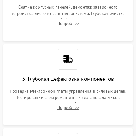
Снятие корпусных панелей, демонтаж заварочного
устройства, диспенсера и гидросистемы. Глубокая очистка
внутренних узлов от кофейных масел, жмыха и накипи.
Подробнее
Промывка дренажных каналов и фильтров с использованием
специализированной химии.
3. Глубокая дефектовка компонентов
Проверка электронной платы управления и силовых цепей.
Тестирование электромагнитных клапанов, датчиков
температуры и расходомера. Оценка степени износа
Подробнее
жерновов кофемолки, уплотнительных колец гидросистемы
и шестерней редуктора.