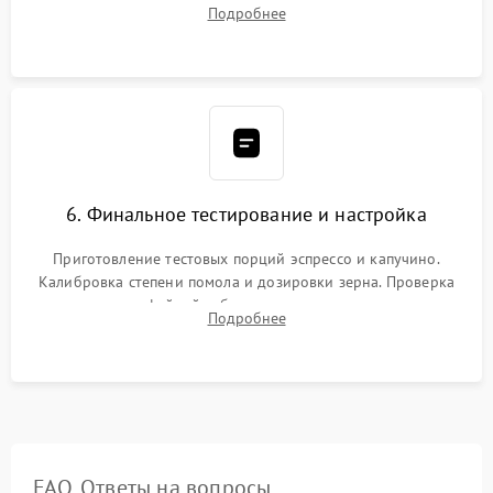
силиконовой смазкой. Проведение программной
Подробнее
декальцинации и очистки системы от кофейных масел.
Надежная фиксация всех соединений.
6. Финальное тестирование и настройка
Приготовление тестовых порций эспрессо и капучино.
Калибровка степени помола и дозировки зерна. Проверка
плотности кофейной таблетки, температуры напитка и
Подробнее
качества молочной пены. Контроль отсутствия посторонних
шумов и протечек.
FAQ. Ответы на вопросы