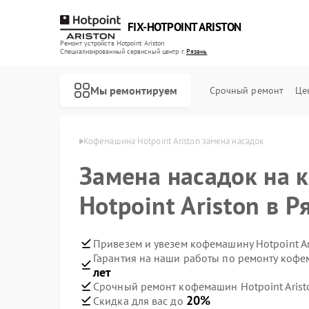
FIX-HOTPOINT ARISTON
Ремонт устройств Hotpoint Ariston
Специализированный cервисный центр г.
Рязань
Мы ремонтируем
Срочный ремонт
Це
nt Ariston в Рязани
Кофемашина Hotpoint Ariston замена насадок
Замена насадок на
Hotpoint Ariston в Р
Привезем и увезем кофемашину Hotpoint Ar
Гарантия на наши работы по ремонту кофе
лет
Срочный ремонт кофемашин Hotpoint Aristo
20%
Скидка для вас до
Ремонт варочных панелей Hotpoint Ariston
Ремонт духовых шкафов Hotpoint Ariston
Ремонт кухонных плит Hotpoint Ariston
Ремонт микроволновых печей Hotpoint Ariston
Ремонт парогенераторов Hotpoint Ariston
Ремонт посудомоечных машин Hotpoint Ariston
Ремонт стиральных машин Hotpoint Ariston
Ремонт холодильников Hotpoint Ariston
Ремонт морозильных камер Hotpoint Ariston
Ремонт вытяжек Hotpoint Ariston
Ремонт сушильных машин Hotpoint Ariston