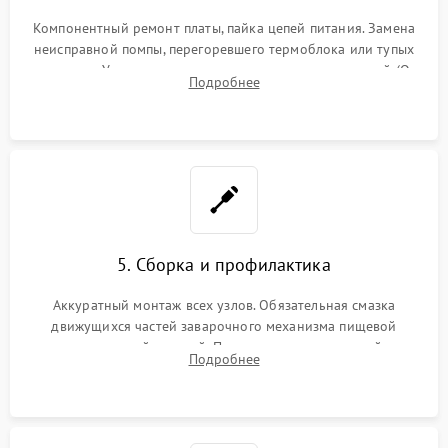
Компонентный ремонт платы, пайка цепей питания. Замена
неисправной помпы, перегоревшего термоблока или тупых
жерновов. Установка новых силиконовых уплотнителей (O-
Подробнее
ring) и тефлоновых трубок для надежного устранения
протечек.
5. Сборка и профилактика
Аккуратный монтаж всех узлов. Обязательная смазка
движущихся частей заварочного механизма пищевой
силиконовой смазкой. Проведение программной
Подробнее
декальцинации и очистки системы от кофейных масел.
Надежная фиксация всех соединений.