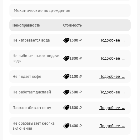
Механические повреждения
Неисправности
Стоимость
Прочие неисправности
Не нагревается вода
1500 ₽
Подробнее →
Включение и работа
Не работает насос подачи
Проблемы с водой
1800 ₽
Подробнее →
воды
Проблемы с капучинатором и паром
Не подает кофе
2100 ₽
Подробнее →
Управление и электроника
Не работает дисплей
2500 ₽
Подробнее →
Программное обеспечение
Плохо взбивает пену
1800 ₽
Подробнее →
Не срабатывает кнопка
1400 ₽
Подробнее →
включения