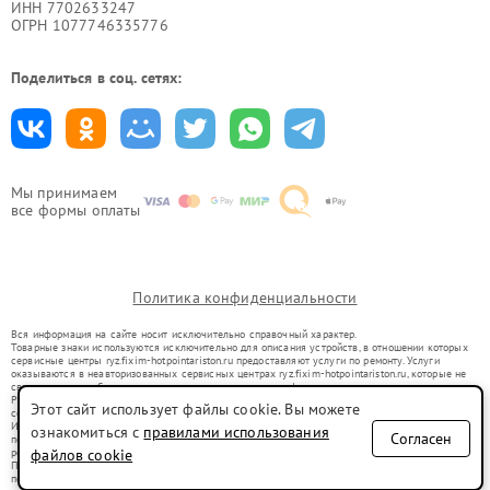
ИНН 7702633247
ОГРН 1077746335776
Поделиться в соц. сетях:
Мы принимаем
все формы оплаты
Политика конфиденциальности
Вся информация на сайте носит исключительно справочный характер.
Товарные знаки используются исключительно для описания устройств, в отношении которых
сервисные центры ryz.fixim-hotpointariston.ru предоставляют услуги по ремонту. Услуги
оказываются в неавторизованных сервисных центрах ryz.fixim-hotpointariston.ru, которые не
связаны с правообладателями товарных знаков или их официальными представителями.
Ремонт осуществляется для устройств, уже введенных в гражданский оборот в соответствии
Этот сайт использует файлы cookie. Вы можете
со статьей 1487 ГК РФ.
Использование товарных знаков не преследует цели индивидуализации услуг или введения
ознакомиться с
правилами использования
Согласен
потребителей в заблуждение, а служит для информирования о предоставляемых услугах по
ремонту техники указанных брендов.
файлов cookie
Представленная на сайте информация не является публичной офертой, определяемой
положениями Статьи 437(2) Гражданского кодекса РФ