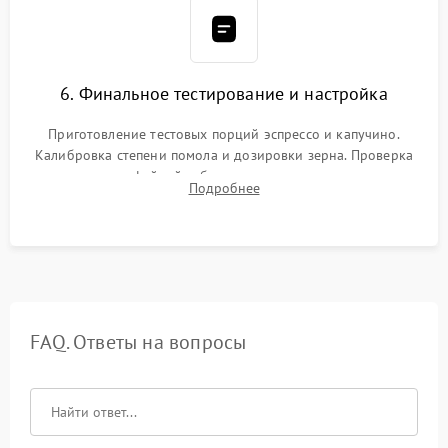
6. Финальное тестирование и настройка
Приготовление тестовых порций эспрессо и капучино.
Калибровка степени помола и дозировки зерна. Проверка
плотности кофейной таблетки, температуры напитка и
Подробнее
качества молочной пены. Контроль отсутствия посторонних
шумов и протечек.
FAQ. Ответы на вопросы