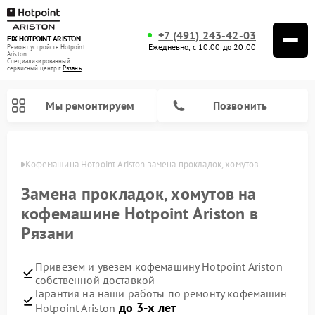
+7 (491) 243-42-03
FIX-HOTPOINT ARISTON
Ежедневно, с 10:00 до 20:00
Ремонт устройств Hotpoint
Ariston
Специализированный
cервисный центр г.
Рязань
Мы ремонтируем
Позвонить
язани
Кофемашина Hotpoint Ariston замена прокладок, хомутов
Замена прокладок, хомутов на
кофемашине Hotpoint Ariston в
Рязани
Привезем и увезем кофемашину Hotpoint Ariston
собственной доставкой
Гарантия на наши работы по ремонту кофемашин
Ремонт варочных панелей Hotpoint Ariston
Ремонт парогенераторов Hotpoint Ariston
Ремонт стиральных машин Hotpoint Ariston
Ремонт морозильных камер Hotpoint Ariston
Ремонт сушильных машин Hotpoint Ariston
Ремонт кухонных плит Hotpoint Ariston
Ремонт духовых шкафов Hotpoint Ariston
Ремонт микроволновых печей Hotpoint Ariston
Ремонт посудомоечных машин Hotpoint Ariston
Ремонт холодильников Hotpoint Ariston
Ремонт вытяжек Hotpoint Ariston
до 3-х лет
Hotpoint Ariston