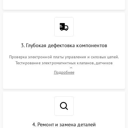
специализированной химии.
3. Глубокая дефектовка компонентов
Проверка электронной платы управления и силовых цепей.
Тестирование электромагнитных клапанов, датчиков
температуры и расходомера. Оценка степени износа
Подробнее
жерновов кофемолки, уплотнительных колец гидросистемы
и шестерней редуктора.
4. Ремонт и замена деталей