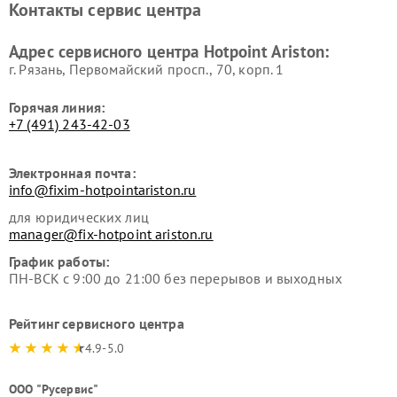
Контакты сервис центра
Hotpoint Ariston
Hotpoint Ariston
Ремонт вытяжек Hotpoint
Ремонт сушильных машин
Адрес сервисного центра Hotpoint Ariston:
Ariston
Hotpoint Ariston
г. Рязань, Первомайский просп., 70, корп. 1
Горячая линия:
+7 (491) 243-42-03
Электронная почта:
info@fixim-hotpointariston.ru
для юридических лиц
manager@fix-hotpoint ariston.ru
График работы:
ПН-ВСК с 9:00 до 21:00 без перерывов и выходных
Рейтинг сервисного центра
4.9-5.0
ООО "Русервис"