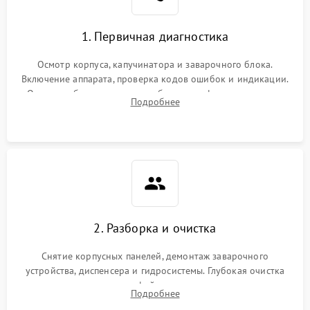
1. Первичная диагностика
Осмотр корпуса, капучинатора и заварочного блока.
Включение аппарата, проверка кодов ошибок и индикации.
Оценка работы помпы, термоблока и кофемолки на слух.
Подробнее
Измерение температуры и давления воды для выявления
локализации поломки.
2. Разборка и очистка
Снятие корпусных панелей, демонтаж заварочного
устройства, диспенсера и гидросистемы. Глубокая очистка
внутренних узлов от кофейных масел, жмыха и накипи.
Подробнее
Промывка дренажных каналов и фильтров с использованием