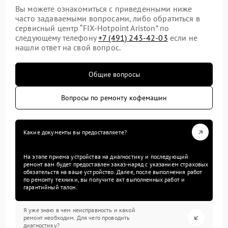
Вы можете ознакомиться с приведенными ниже
часто задаваемыми вопросами, либо обратиться в
сервисный центр “FIX-Hotpoint Ariston” по
следующему телефону
+7 (491) 243-42-03
если не
нашли ответ на свой вопрос.
Общие вопросы
Вопросы по ремонту кофемашин
Какие документы вы предоставляете?
На этапе приема устройства на диагностику и последующий
ремонт вам будет предоставлен заказ-наряд с указанием страховых
обязательств на ваше устройство. Далее, после выполнения работ
по ремонту техники, вы получите акт выполненных работ и
гарантийный талон.
Я уже знаю в чем неисправность и какой
ремонт необходим. Для чего проводить
диагностику?