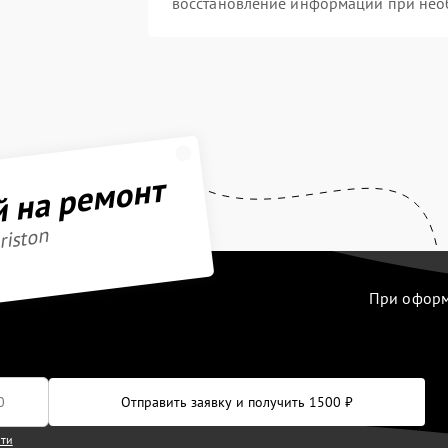
восстановление информации при нео
й на ремонт
riston
При оформл
Отправить заявку и получить 1500 ₽
сти