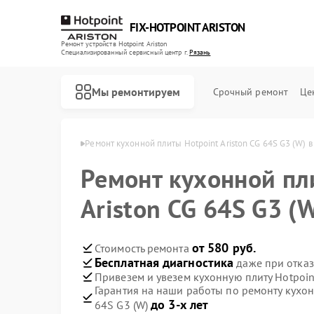
FIX-HOTPOINT ARISTON
Ремонт устройств Hotpoint Ariston
Специализированный cервисный центр г.
Рязань
Мы ремонтируем
Срочный ремонт
Це
int Ariston в Рязани
Ремонт кухонной плиты Hotpoint Ariston CG 64S G3 (W) в
Ремонт кухонной пл
Ariston CG 64S G3 (
от 580 руб.
Стоимость ремонта
Бесплатная диагностика
даже при отказ
Привезем и увезем кухонную плиту Hotpoint
Гарантия на наши работы по ремонту кухонн
до 3-х лет
64S G3 (W)
Ремонт варочных панелей Hotpoint Ariston
Ремонт духовых шкафов Hotpoint Ariston
Ремонт кофемашин Hotpoint Ariston
Ремонт микроволновых печей Hotpoint Ariston
Ремонт парогенераторов Hotpoint Ariston
Ремонт посудомоечных машин Hotpoint Ariston
Ремонт стиральных машин Hotpoint Ariston
Ремонт холодильников Hotpoint Ariston
Ремонт морозильных камер Hotpoint Ariston
Ремонт вытяжек Hotpoint Ariston
Ремонт сушильных машин Hotpoint Ariston