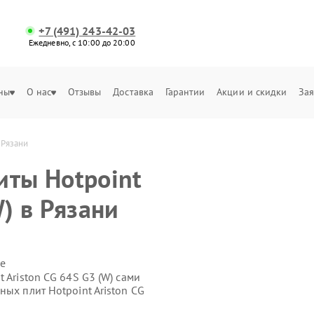
+7 (491) 243-42-03
Ежедневно, с 10:00 до 20:00
ны
О нас
Отзывы
Доставка
Гарантии
Акции и скидки
Зая
 Рязани
иты Hotpoint
W) в Рязани
е
 Ariston CG 64S G3 (W) сами
ых плит Hotpoint Ariston CG