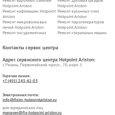
Ремонт варочных панелей
Ремонт духовых шкафов
Hotpoint Ariston
Hotpoint Ariston
Ремонт кофемашин Hotpoint
Ремонт кухонных плит
Ariston
Hotpoint Ariston
Ремонт микроволновых
Ремонт парогенераторов
печей Hotpoint Ariston
Hotpoint Ariston
Ремонт посудомоечных
Ремонт стиральных машин
машин Hotpoint Ariston
Hotpoint Ariston
Ремонт холодильников
Ремонт морозильных камер
Контакты сервис центра
Hotpoint Ariston
Hotpoint Ariston
Ремонт вытяжек Hotpoint
Ремонт сушильных машин
Адрес сервисного центра Hotpoint Ariston:
Ariston
Hotpoint Ariston
г. Рязань, Первомайский просп., 70, корп. 1
Горячая линия:
+7 (491) 243-42-03
Электронная почта:
info@fixim-hotpointariston.ru
для юридических лиц
manager@fix-hotpoint ariston.ru