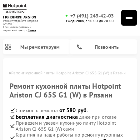
+7 (491) 243-42-03
FIX-HOTPOINT ARISTON
Ежедневно, с 10:00 до 20:00
Ремонт устройств Hotpoint
Ariston
Специализированный
cервисный центр г.
Рязань
Мы ремонтируем
Позвонить
язани
Ремонт кухонной плиты Hotpoint Ariston CJ 65S G1 (W) в Рязани
Ремонт кухонной плиты Hotpoint
Ariston CJ 65S G1 (W) в Рязани
от 580 руб.
Стоимость ремонта
Бесплатная диагностика
даже при отказе
Привезем и увезем кухонную плиту Hotpoint
Ariston CJ 65S G1 (W) сами
Ремонт варочных панелей Hotpoint Ariston
Ремонт парогенераторов Hotpoint Ariston
Ремонт стиральных машин Hotpoint Ariston
Ремонт морозильных камер Hotpoint Ariston
Ремонт сушильных машин Hotpoint Ariston
Ремонт кофемашин Hotpoint Ariston
Ремонт духовых шкафов Hotpoint Ariston
Ремонт микроволновых печей Hotpoint Ariston
Ремонт посудомоечных машин Hotpoint Ariston
Ремонт холодильников Hotpoint Ariston
Ремонт вытяжек Hotpoint Ariston
Гарантия на наши работы по ремонту кухонных