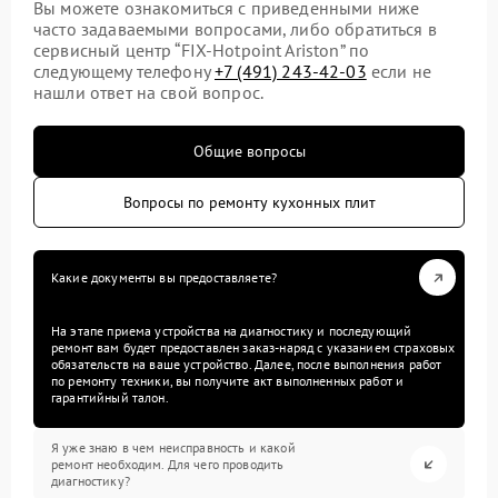
Вы можете ознакомиться с приведенными ниже
часто задаваемыми вопросами, либо обратиться в
сервисный центр “FIX-Hotpoint Ariston” по
следующему телефону
+7 (491) 243-42-03
если не
нашли ответ на свой вопрос.
Общие вопросы
Вопросы по ремонту кухонных плит
Какие документы вы предоставляете?
На этапе приема устройства на диагностику и последующий
ремонт вам будет предоставлен заказ-наряд с указанием страховых
обязательств на ваше устройство. Далее, после выполнения работ
по ремонту техники, вы получите акт выполненных работ и
гарантийный талон.
Я уже знаю в чем неисправность и какой
ремонт необходим. Для чего проводить
диагностику?