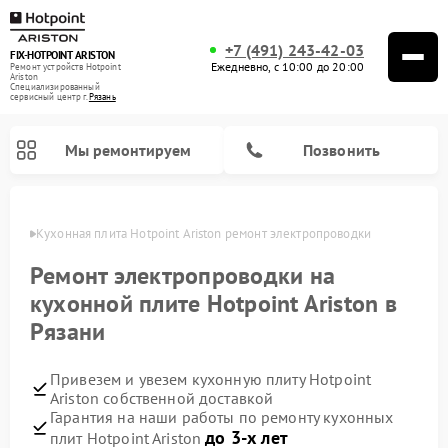
+7 (491) 243-42-03
FIX-HOTPOINT ARISTON
Ежедневно, с 10:00 до 20:00
Ремонт устройств Hotpoint
Ariston
Специализированный
cервисный центр г.
Рязань
Мы ремонтируем
Позвонить
язани
Кухонная плита Hotpoint Ariston ремонт электропроводки
Ремонт электропроводки на
кухонной плите Hotpoint Ariston в
Рязани
Привезем и увезем кухонную плиту Hotpoint
Ariston собственной доставкой
Гарантия на наши работы по ремонту кухонных
Ремонт варочных панелей Hotpoint Ariston
Ремонт парогенераторов Hotpoint Ariston
Ремонт стиральных машин Hotpoint Ariston
Ремонт морозильных камер Hotpoint Ariston
Ремонт сушильных машин Hotpoint Ariston
Ремонт кофемашин Hotpoint Ariston
Ремонт духовых шкафов Hotpoint Ariston
Ремонт микроволновых печей Hotpoint Ariston
Ремонт посудомоечных машин Hotpoint Ariston
Ремонт холодильников Hotpoint Ariston
Ремонт вытяжек Hotpoint Ariston
до 3-х лет
плит Hotpoint Ariston