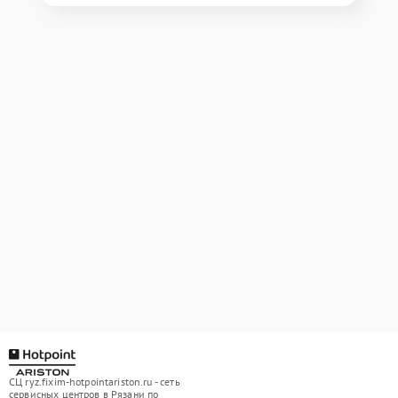
СЦ ryz.fixim-hotpointariston.ru - сеть
сервисных центров в Рязани по