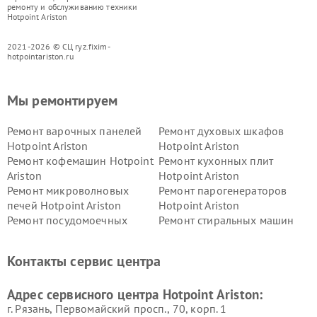
ремонту и обслуживанию техники
Hotpoint Ariston
2021-2026 © СЦ ryz.fixim-
hotpointariston.ru
Мы ремонтируем
Ремонт варочных панелей
Ремонт духовых шкафов
Hotpoint Ariston
Hotpoint Ariston
Ремонт кофемашин Hotpoint
Ремонт кухонных плит
Ariston
Hotpoint Ariston
Ремонт микроволновых
Ремонт парогенераторов
печей Hotpoint Ariston
Hotpoint Ariston
Ремонт посудомоечных
Ремонт стиральных машин
машин Hotpoint Ariston
Hotpoint Ariston
Ремонт холодильников
Ремонт морозильных камер
Контакты сервис центра
Hotpoint Ariston
Hotpoint Ariston
Ремонт вытяжек Hotpoint
Ремонт сушильных машин
Адрес сервисного центра Hotpoint Ariston:
Ariston
Hotpoint Ariston
г. Рязань, Первомайский просп., 70, корп. 1