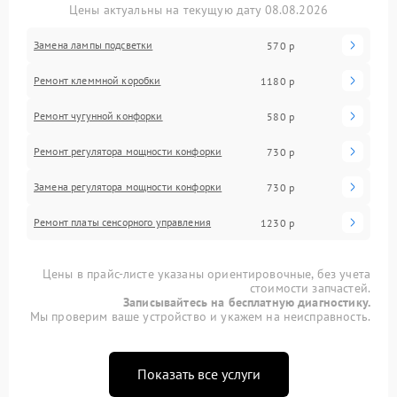
Цены актуальны на текущую дату 08.08.2026
Замена лампы подсветки
570 р
Ремонт клеммной коробки
1180 р
Ремонт чугунной конфорки
580 р
Ремонт регулятора мощности конфорки
730 р
Замена регулятора мощности конфорки
730 р
Ремонт платы сенсорного управления
1230 р
Цены в прайс-листе указаны ориентировочные, без учета
стоимости запчастей.
Записывайтесь на бесплатную диагностику.
Мы проверим ваше устройство и укажем на неисправность.
Показать все услуги