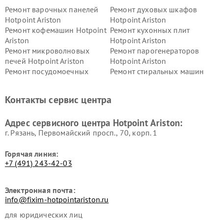
Ремонт варочных панелей
Ремонт духовых шкафов
Hotpoint Ariston
Hotpoint Ariston
Ремонт кофемашин Hotpoint
Ремонт кухонных плит
Ariston
Hotpoint Ariston
Ремонт микроволновых
Ремонт парогенераторов
печей Hotpoint Ariston
Hotpoint Ariston
Ремонт посудомоечных
Ремонт стиральных машин
машин Hotpoint Ariston
Hotpoint Ariston
Ремонт холодильников
Ремонт морозильных камер
Контакты сервис центра
Hotpoint Ariston
Hotpoint Ariston
Ремонт вытяжек Hotpoint
Ремонт сушильных машин
Адрес сервисного центра Hotpoint Ariston:
Ariston
Hotpoint Ariston
г. Рязань, Первомайский просп., 70, корп. 1
Горячая линия:
+7 (491) 243-42-03
Электронная почта:
info@fixim-hotpointariston.ru
для юридических лиц