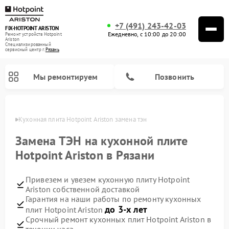
+7 (491) 243-42-03
FIX-HOTPOINT ARISTON
Ежедневно, с 10:00 до 20:00
Ремонт устройств Hotpoint
Ariston
Специализированный
cервисный центр г.
Рязань
Мы ремонтируем
Позвонить
язани
Кухонная плита Hotpoint Ariston замена тэн
Замена ТЭН на кухонной плите
Hotpoint Ariston в Рязани
Привезем и увезем кухонную плиту Hotpoint
Ariston собственной доставкой
Гарантия на наши работы по ремонту кухонных
до 3-х лет
плит Hotpoint Ariston
Ремонт варочных панелей Hotpoint Ariston
Ремонт парогенераторов Hotpoint Ariston
Ремонт стиральных машин Hotpoint Ariston
Ремонт морозильных камер Hotpoint Ariston
Ремонт сушильных машин Hotpoint Ariston
Ремонт кофемашин Hotpoint Ariston
Ремонт духовых шкафов Hotpoint Ariston
Ремонт микроволновых печей Hotpoint Ariston
Ремонт посудомоечных машин Hotpoint Ariston
Ремонт холодильников Hotpoint Ariston
Ремонт вытяжек Hotpoint Ariston
Срочный ремонт кухонных плит Hotpoint Ariston в