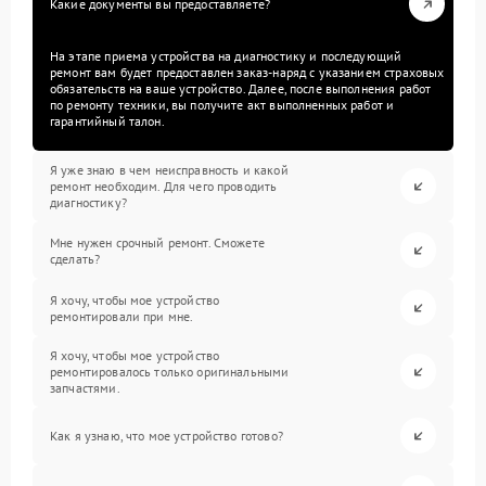
Какие документы вы предоставляете?
На этапе приема устройства на диагностику и последующий
ремонт вам будет предоставлен заказ-наряд с указанием страховых
обязательств на ваше устройство. Далее, после выполнения работ
по ремонту техники, вы получите акт выполненных работ и
гарантийный талон.
Я уже знаю в чем неисправность и какой
ремонт необходим. Для чего проводить
диагностику?
Мне нужен срочный ремонт. Сможете
сделать?
Я хочу, чтобы мое устройство
ремонтировали при мне.
Я хочу, чтобы мое устройство
ремонтировалось только оригинальными
запчастями.
Как я узнаю, что мое устройство готово?