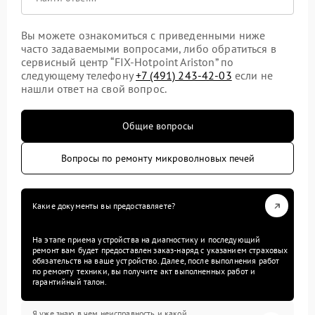
Вы можете ознакомиться с приведенными ниже
часто задаваемыми вопросами, либо обратиться в
сервисный центр “FIX-Hotpoint Ariston” по
следующему телефону
+7 (491) 243-42-03
если не
нашли ответ на свой вопрос.
Общие вопросы
Вопросы по ремонту микроволновых печей
Какие документы вы предоставляете?
На этапе приема устройства на диагностику и последующий
ремонт вам будет предоставлен заказ-наряд с указанием страховых
обязательств на ваше устройство. Далее, после выполнения работ
по ремонту техники, вы получите акт выполненных работ и
гарантийный талон.
Я уже знаю в чем неисправность и какой