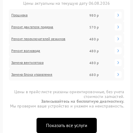
Цены актуальны на текущую дату 06.08.2026
Прошивка
980 р
Ремонт двигателя поддона
570 р
Ремонт переключателей режимов
480 р
Ремонт волновода
480 р
Замена вентилятора
480 р
Замена блока управления
680 р
Цены в прайс-листе указаны ориентировочные, без учета
стоимости запчастей.
Записывайтесь на бесплатную диагностику.
Мы проверим ваше устройство и укажем на неисправность.
Показать все услуги