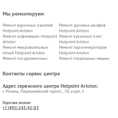
Мы ремонтируем
Ремонт варочных панелей
Ремонт духовых шкафов
Hotpoint Ariston
Hotpoint Ariston
Ремонт кофемашин Hotpoint
Ремонт кухонных плит
Ariston
Hotpoint Ariston
Ремонт микроволновых
Ремонт парогенераторов
печей Hotpoint Ariston
Hotpoint Ariston
Ремонт посудомоечных
Ремонт стиральных машин
машин Hotpoint Ariston
Hotpoint Ariston
Ремонт холодильников
Ремонт морозильных камер
Контакты сервис центра
Hotpoint Ariston
Hotpoint Ariston
Ремонт вытяжек Hotpoint
Ремонт сушильных машин
Адрес сервисного центра Hotpoint Ariston:
Ariston
Hotpoint Ariston
г. Рязань, Первомайский просп., 70, корп. 1
Горячая линия:
+7 (491) 243-42-03