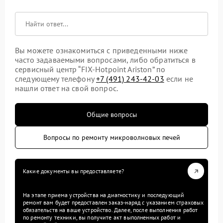
Вы можете ознакомиться с приведенными ниже
часто задаваемыми вопросами, либо обратиться в
сервисный центр “FIX-Hotpoint Ariston” по
следующему телефону
+7 (491) 243-42-03
если не
нашли ответ на свой вопрос.
Общие вопросы
Вопросы по ремонту микроволновых печей
Какие документы вы предоставляете?
На этапе приема устройства на диагностику и последующий
ремонт вам будет предоставлен заказ-наряд с указанием страховых
обязательств на ваше устройство. Далее, после выполнения работ
по ремонту техники, вы получите акт выполненных работ и