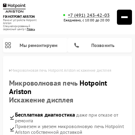
+7 (491) 243-42-03
FIX-HOTPOINT ARISTON
Ежедневно, с 10:00 до 20:00
Ремонт устройств Hotpoint
Ariston
Специализированный
cервисный центр г.
Рязань
Мы ремонтируем
Позвонить
язани
Микроволновая печь Hotpoint Ariston искажение дисплея
Микроволновая печь
Hotpoint
Ariston
Искажение дисплея
Бесплатная диагностика
даже при отказе от
ремонта
Привезем и увезем микроволновую печь Hotpoint
Ремонт варочных панелей Hotpoint Ariston
Ремонт парогенераторов Hotpoint Ariston
Ремонт стиральных машин Hotpoint Ariston
Ремонт морозильных камер Hotpoint Ariston
Ремонт сушильных машин Hotpoint Ariston
Ремонт кофемашин Hotpoint Ariston
Ремонт духовых шкафов Hotpoint Ariston
Ремонт посудомоечных машин Hotpoint Ariston
Ремонт холодильников Hotpoint Ariston
Ремонт кухонных плит Hotpoint Ariston
Ремонт вытяжек Hotpoint Ariston
Ariston собственной доставкой