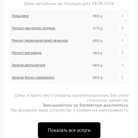
Цены актуальны на текущую дату 08.08.2026
Прошивка
980 р
Ремонт двигателя поддона
570 р
Ремонт переключателей режимов
480 р
Ремонт волновода
480 р
Замена вентилятора
480 р
Замена блока управления
680 р
Цены в прайс-листе указаны ориентировочные, без учета
стоимости запчастей.
Записывайтесь на бесплатную диагностику.
Мы проверим ваше устройство и укажем на неисправность.
Показать все услуги