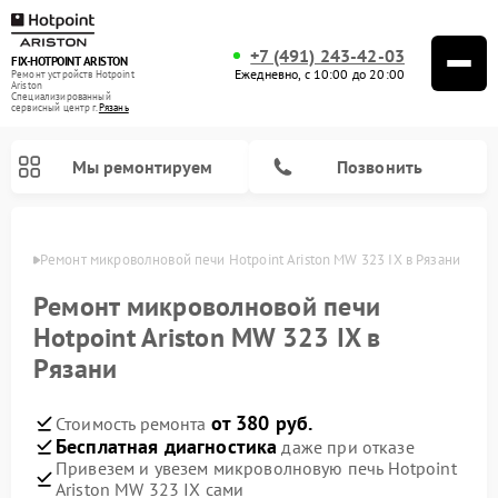
+7 (491) 243-42-03
FIX-HOTPOINT ARISTON
Ежедневно, с 10:00 до 20:00
Ремонт устройств Hotpoint
Ariston
Специализированный
cервисный центр г.
Рязань
Мы ремонтируем
Позвонить
язани
Ремонт микроволновой печи Hotpoint Ariston MW 323 IX в Рязани
Ремонт микроволновой печи
Hotpoint Ariston MW 323 IX в
Рязани
от 380 руб.
Стоимость ремонта
Бесплатная диагностика
даже при отказе
Привезем и увезем микроволновую печь Hotpoint
Ремонт варочных панелей Hotpoint Ariston
Ремонт парогенераторов Hotpoint Ariston
Ремонт стиральных машин Hotpoint Ariston
Ремонт морозильных камер Hotpoint Ariston
Ремонт сушильных машин Hotpoint Ariston
Ремонт кофемашин Hotpoint Ariston
Ремонт духовых шкафов Hotpoint Ariston
Ремонт посудомоечных машин Hotpoint Ariston
Ремонт холодильников Hotpoint Ariston
Ремонт кухонных плит Hotpoint Ariston
Ремонт вытяжек Hotpoint Ariston
Ariston MW 323 IX сами