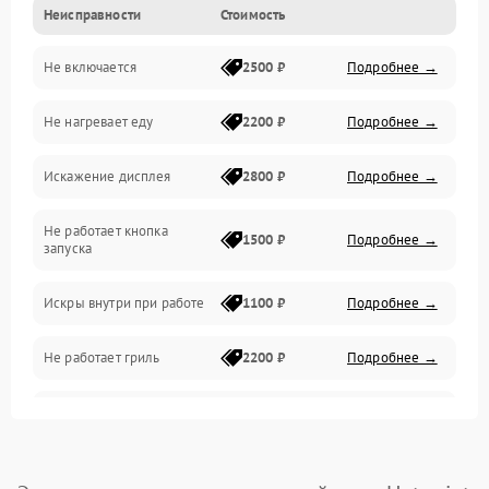
Неисправности
Стоимость
Дверца и корпус
Не включается
2500 ₽
Подробнее →
Механика и внутренние элементы
Не нагревает еду
2200 ₽
Подробнее →
Механические повреждения
Искажение дисплея
2800 ₽
Подробнее →
Питание и запуск
Не работает кнопка
Нагрев и приготовление
1500 ₽
Подробнее →
запуска
Программное обеспечение
Искры внутри при работе
1100 ₽
Подробнее →
Не работает гриль
2200 ₽
Подробнее →
Перегрев или отключение
2400 ₽
Подробнее →
во время работы
Появление запаха гари
2400 ₽
Подробнее →