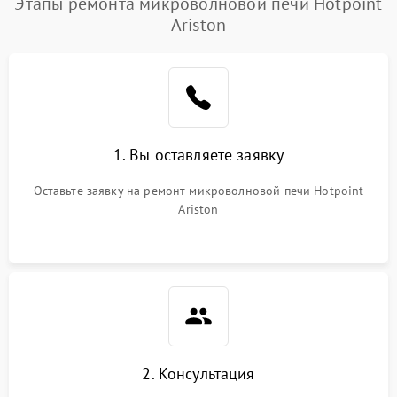
Этапы ремонта микроволновой печи Hotpoint
Ariston
Проблемы с вентилятором
2000 ₽
Подробнее →
Поломка системы
2200 ₽
Подробнее →
охлаждения
Не работают сенсорные
2400 ₽
Подробнее →
1. Вы оставляете заявку
кнопки
Оставьте заявку на ремонт микроволновой печи Hotpoint
Не горит подсветка
2000 ₽
Подробнее →
Ariston
Сломался трансформатор
1000 ₽
Подробнее →
2. Консультация