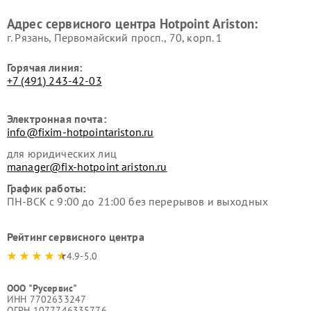
Ремонт вытяжек Hotpoint
Ремонт сушильных машин
Адрес сервисного центра Hotpoint Ariston:
Ariston
Hotpoint Ariston
г. Рязань, Первомайский просп., 70, корп. 1
Горячая линия:
+7 (491) 243-42-03
Электронная почта:
info@fixim-hotpointariston.ru
для юридических лиц
manager@fix-hotpoint ariston.ru
График работы:
ПН-ВСК с 9:00 до 21:00 без перерывов и выходных
Рейтинг сервисного центра
4.9-5.0
ООО "Русервис"
ИНН 7702633247
ОГРН 1077746335776