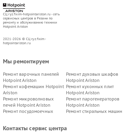
СЦ ryz.fixim-hotpointariston.ru - сеть
сервисных центров в Рязани по
ремонту и обслуживанию техники
Hotpoint Ariston
2021-2026 © СЦ ryz.fixim-
hotpointariston.ru
Мы ремонтируем
Ремонт варочных панелей
Ремонт духовых шкафов
Hotpoint Ariston
Hotpoint Ariston
Ремонт кофемашин Hotpoint
Ремонт кухонных плит
Ariston
Hotpoint Ariston
Ремонт микроволновых
Ремонт парогенераторов
печей Hotpoint Ariston
Hotpoint Ariston
Ремонт посудомоечных
Ремонт стиральных машин
машин Hotpoint Ariston
Hotpoint Ariston
Ремонт холодильников
Ремонт морозильных камер
Контакты сервис центра
Hotpoint Ariston
Hotpoint Ariston