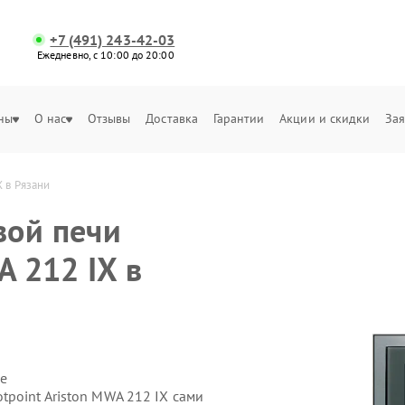
+7 (491) 243-42-03
Ежедневно, с 10:00 до 20:00
ны
О нас
Отзывы
Доставка
Гарантии
Акции и скидки
Зая
 в Рязани
вой печи
A 212 IX в
е
point Ariston MWA 212 IX сами