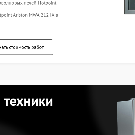
оволновых печей Hotpoint
oint Ariston MWA 212 IX в
нать стоимость работ
 техники