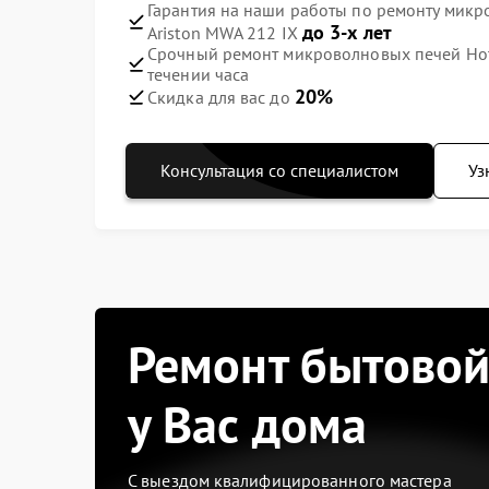
Гарантия на наши работы по ремонту микр
до 3-х лет
Ariston MWA 212 IX
Срочный ремонт микроволновых печей Hotp
течении часа
20%
Скидка для вас до
Консультация со специалистом
Уз
Ремонт бытовой
у Вас дома
С выездом квалифицированного мастера