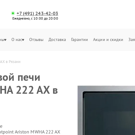
+7 (491) 243-42-03
Ежедневно, с 10:00 до 20:00
ны
О нас
Отзывы
Доставка
Гарантии
Акции и скидки
Зая
AX в Рязани
вой печи
WHA 222 AX в
е
tpoint Ariston MWHA 222 AX