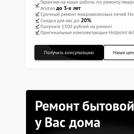
Гарантия на наши работы по ремонту микр
до 3-х лет
Ariston
Срочный ремонт микроволновых печей Hotpo
20%
Скидка для вас до
Получите 1500 рублей на ремонт
Оригинальные комплектующие Hotpoint Ari
Получить консультацию
Наши це
Ремонт бытовой
у Вас дома