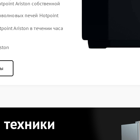
point Ariston собственной
оволновых печей Hotpoint
int Ariston в течении часа
ston
ны
 техники