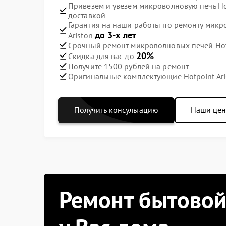
Привезем и увезем микроволновую печь Hot
доставкой
Гарантия на наши работы по ремонту микр
до 3-х лет
Ariston
Срочный ремонт микроволновых печей Hotpo
20%
Скидка для вас до
Получите 1500 рублей на ремонт
Оригинальные комплектующие Hotpoint Ari
Получить консультацию
Наши це
Ремонт бытовой