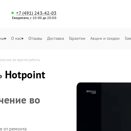
+7 (491) 243-42-03
Ежедневно, с 10:00 до 20:00
ны
О нас
Отзывы
Доставка
Гарантии
Акции и скидки
Зая
лючение во время работы
ь
Hotpoint
чение во
е от ремонта