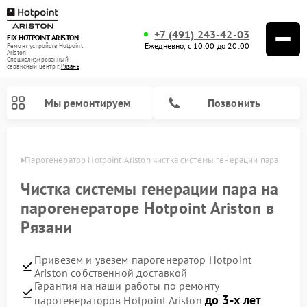
+7 (491) 243-42-03
FIX-HOTPOINT ARISTON
Ежедневно, с 10:00 до 20:00
Ремонт устройств Hotpoint
Ariston
Специализированный
cервисный центр г.
Рязань
Мы ремонтируем
Позвонить
язани
Парогенератор Hotpoint Ariston чистка системы генерации пара
Чистка системы генерации пара на
парогенераторе Hotpoint Ariston в
Рязани
Привезем и увезем парогенератор Hotpoint
Ariston собственной доставкой
Гарантия на наши работы по ремонту
Ремонт варочных панелей Hotpoint Ariston
Ремонт микроволновых печей Hotpoint Ariston
Ремонт стиральных машин Hotpoint Ariston
Ремонт морозильных камер Hotpoint Ariston
Ремонт сушильных машин Hotpoint Ariston
Ремонт кофемашин Hotpoint Ariston
Ремонт духовых шкафов Hotpoint Ariston
Ремонт посудомоечных машин Hotpoint Ariston
Ремонт холодильников Hotpoint Ariston
Ремонт кухонных плит Hotpoint Ariston
Ремонт вытяжек Hotpoint Ariston
до 3-х лет
парогенераторов Hotpoint Ariston