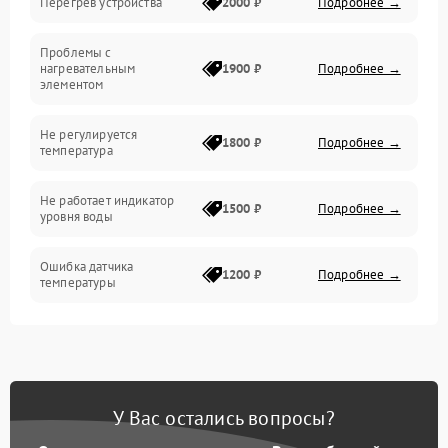
Перегрев устройства
2000 ₽
Подробнее →
Герметичность
Проблемы с
Механика
нагревательным
1900 ₽
Подробнее →
элементом
Не регулируется
1800 ₽
Подробнее →
температура
Не работает индикатор
1500 ₽
Подробнее →
уровня воды
Ошибка датчика
1200 ₽
Подробнее →
температуры
Не работает индикатор
1000 ₽
Подробнее →
Ошибка платы управления
1500 ₽
Подробнее →
У Вас остались вопросы?
Сбой режима работы
1200 ₽
Подробнее →