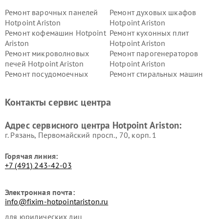
Ремонт варочных панелей
Ремонт духовых шкафов
Hotpoint Ariston
Hotpoint Ariston
Ремонт кофемашин Hotpoint
Ремонт кухонных плит
Ariston
Hotpoint Ariston
Ремонт микроволновых
Ремонт парогенераторов
печей Hotpoint Ariston
Hotpoint Ariston
Ремонт посудомоечных
Ремонт стиральных машин
машин Hotpoint Ariston
Hotpoint Ariston
Ремонт холодильников
Ремонт морозильных камер
Контакты сервис центра
Hotpoint Ariston
Hotpoint Ariston
Ремонт вытяжек Hotpoint
Ремонт сушильных машин
Адрес сервисного центра Hotpoint Ariston:
Ariston
Hotpoint Ariston
г. Рязань, Первомайский просп., 70, корп. 1
Горячая линия:
+7 (491) 243-42-03
Электронная почта:
info@fixim-hotpointariston.ru
для юридических лиц