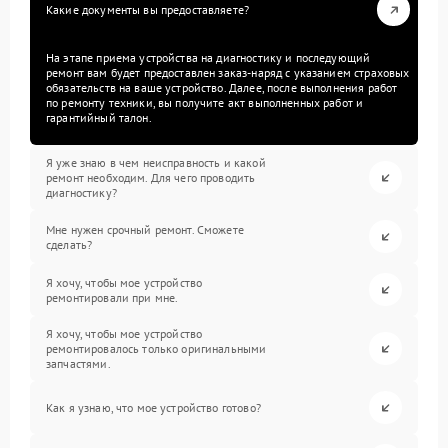
Какие документы вы предоставляете?
На этапе приема устройства на диагностику и последующий
ремонт вам будет предоставлен заказ-наряд с указанием страховых
обязательств на ваше устройство. Далее, после выполнения работ
по ремонту техники, вы получите акт выполненных работ и
гарантийный талон.
Я уже знаю в чем неисправность и какой
ремонт необходим. Для чего проводить
диагностику?
Мне нужен срочный ремонт. Сможете
сделать?
Я хочу, чтобы мое устройство
ремонтировали при мне.
Я хочу, чтобы мое устройство
ремонтировалось только оригинальными
запчастями.
Как я узнаю, что мое устройство готово?