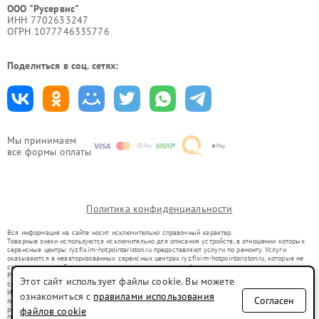
ООО "Русервис"
ИНН 7702633247
ОГРН 1077746335776
Поделиться в соц. сетях:
Мы принимаем
все формы оплаты
Политика конфиденциальности
Вся информация на сайте носит исключительно справочный характер.
Товарные знаки используются исключительно для описания устройств, в отношении которых
сервисные центры ryz.fixim-hotpointariston.ru предоставляют услуги по ремонту. Услуги
оказываются в неавторизованных сервисных центрах ryz.fixim-hotpointariston.ru, которые не
связаны с правообладателями товарных знаков или их официальными представителями.
Ремонт осуществляется для устройств, уже введенных в гражданский оборот в соответствии
Этот сайт использует файлы cookie. Вы можете
со статьей 1487 ГК РФ.
Использование товарных знаков не преследует цели индивидуализации услуг или введения
ознакомиться с
правилами использования
Согласен
потребителей в заблуждение, а служит для информирования о предоставляемых услугах по
ремонту техники указанных брендов.
файлов cookie
Представленная на сайте информация не является публичной офертой, определяемой