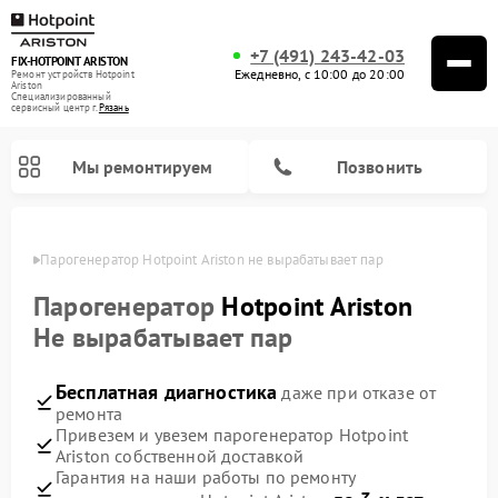
+7 (491) 243-42-03
FIX-HOTPOINT ARISTON
Ежедневно, с 10:00 до 20:00
Ремонт устройств Hotpoint
Ariston
Специализированный
cервисный центр г.
Рязань
Мы ремонтируем
Позвонить
язани
Парогенератор Hotpoint Ariston не вырабатывает пар
Парогенератор
Hotpoint Ariston
Не вырабатывает пар
Бесплатная диагностика
даже при отказе от
ремонта
Привезем и увезем парогенератор Hotpoint
Ariston собственной доставкой
Ремонт варочных панелей Hotpoint Ariston
Ремонт микроволновых печей Hotpoint Ariston
Ремонт стиральных машин Hotpoint Ariston
Ремонт морозильных камер Hotpoint Ariston
Ремонт сушильных машин Hotpoint Ariston
Ремонт кофемашин Hotpoint Ariston
Ремонт духовых шкафов Hotpoint Ariston
Ремонт посудомоечных машин Hotpoint Ariston
Ремонт холодильников Hotpoint Ariston
Ремонт кухонных плит Hotpoint Ariston
Ремонт вытяжек Hotpoint Ariston
Гарантия на наши работы по ремонту