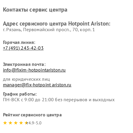
Ремонт холодильников
Ремонт морозильных камер
Контакты сервис центра
Hotpoint Ariston
Hotpoint Ariston
Ремонт вытяжек Hotpoint
Ремонт сушильных машин
Адрес сервисного центра Hotpoint Ariston:
Ariston
Hotpoint Ariston
г. Рязань, Первомайский просп., 70, корп. 1
Горячая линия:
+7 (491) 243-42-03
Электронная почта:
info@fixim-hotpointariston.ru
для юридических лиц
manager@fix-hotpoint ariston.ru
График работы:
ПН-ВСК с 9:00 до 21:00 без перерывов и выходных
Рейтинг сервисного центра
4.9-5.0