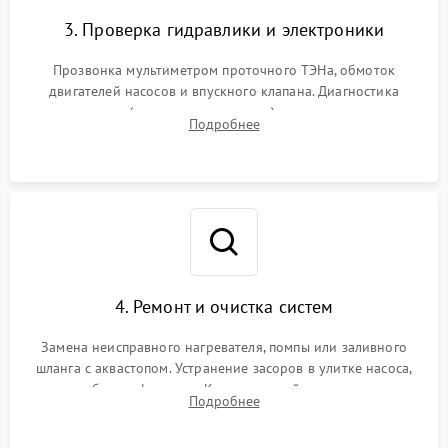
3. Проверка гидравлики и электроники
Прозвонка мультиметром проточного ТЭНа, обмоток
двигателей насосов и впускного клапана. Диагностика
прессостата (датчика уровня воды), датчика мутности,
Подробнее
концевика дверцы и электронного модуля управления.
4. Ремонт и очистка систем
Замена неисправного нагревателя, помпы или заливного
шланга с аквастопом. Устранение засоров в улитке насоса,
патрубках и фильтрах. Компонентный ремонт платы
Подробнее
управления, восстановление поврежденной проводки.