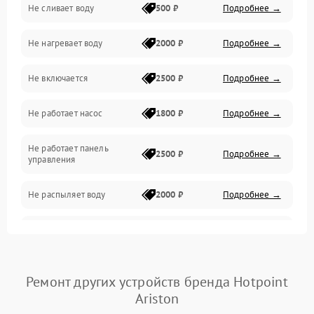
Не сливает воду
500 ₽
Подробнее →
Электропитание
Не нагревает воду
2000 ₽
Подробнее →
Датчики
Не включается
2500 ₽
Подробнее →
Нагрев
Не работает насос
1800 ₽
Подробнее →
Вода
Не работает панель
Гигиена
2500 ₽
Подробнее →
управления
Программное обеспечение
Не распыляет воду
2000 ₽
Подробнее →
Не запускается цикл
1800 ₽
Подробнее →
стирки
Проблемы с набором
Ремонт других устройств бренда Hotpoint
1800 ₽
Подробнее →
воды
Ariston