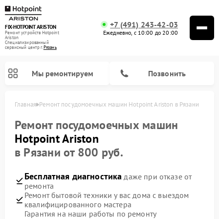
+7 (491) 243-42-03
FIX-HOTPOINT ARISTON
Ежедневно, с 10:00 до 20:00
Ремонт устройств Hotpoint
Ariston
Специализированный
cервисный центр г.
Рязань
Мы ремонтируем
Позвонить
Главная
Ремонт посудомоечных машин Hotpoint Ariston в Рязани
Ремонт посудомоечных машин
Hotpoint Ariston
в Рязани от 800 руб.
Бесплатная диагностика
даже при отказе от
ремонта
Ремонт бытовой техники у вас дома с выездом
квалифицированного мастера
Ремонт варочных панелей Hotpoint Ariston
Ремонт микроволновых печей Hotpoint Ariston
Ремонт стиральных машин Hotpoint Ariston
Ремонт морозильных камер Hotpoint Ariston
Ремонт сушильных машин Hotpoint Ariston
Ремонт кофемашин Hotpoint Ariston
Ремонт духовых шкафов Hotpoint Ariston
Ремонт парогенераторов Hotpoint Ariston
Ремонт холодильников Hotpoint Ariston
Ремонт кухонных плит Hotpoint Ariston
Ремонт вытяжек Hotpoint Ariston
Гарантия на наши работы по ремонту