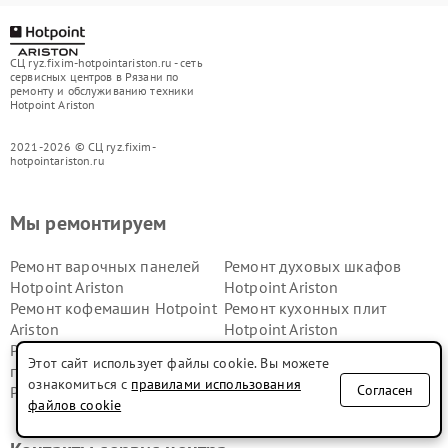
СЦ ryz.fixim-hotpointariston.ru - сеть
сервисных центров в Рязани по
ремонту и обслуживанию техники
Hotpoint Ariston
2021-2026 © СЦ ryz.fixim-
hotpointariston.ru
Мы ремонтируем
Ремонт варочных панелей
Ремонт духовых шкафов
Hotpoint Ariston
Hotpoint Ariston
Ремонт кофемашин Hotpoint
Ремонт кухонных плит
Ariston
Hotpoint Ariston
Ремонт микроволновых
Ремонт парогенераторов
Этот сайт использует файлы cookie. Вы можете
печей Hotpoint Ariston
Hotpoint Ariston
ознакомиться с
правилами использования
Согласен
Ремонт посудомоечных
Ремонт стиральных машин
файлов cookie
машин Hotpoint Ariston
Hotpoint Ariston
Ремонт холодильников
Ремонт морозильных камер