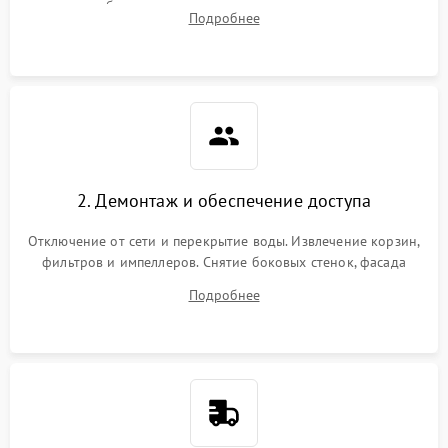
жалоб на отсутствие слива, нагрева, вращения
Подробнее
разбрызгивателей или срабатывание системы защиты
аквастоп.
2. Демонтаж и обеспечение доступа
Отключение от сети и перекрытие воды. Извлечение корзин,
фильтров и импеллеров. Снятие боковых стенок, фасада
дверцы или нижнего поддона для прямого доступа к
Подробнее
циркуляционному насосу, ТЭНу и сливной помпе.