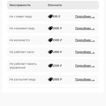
Неисправности
Стоимость
Управление
Не сливает воду
500 ₽
Подробнее →
Электропитание
Не нагревает воду
2000 ₽
Подробнее →
Датчики
Не включается
2500 ₽
Подробнее →
Нагрев
Не работает насос
1800 ₽
Подробнее →
Вода
Не работает панель
Гигиена
2500 ₽
Подробнее →
управления
Программное обеспечение
Не распыляет воду
2000 ₽
Подробнее →
Не запускается цикл
1800 ₽
Подробнее →
стирки