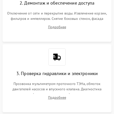
2. Демонтаж и обеспечение доступа
Отключение от сети и перекрытие воды. Извлечение корзин,
фильтров и импеллеров. Снятие боковых стенок, фасада
дверцы или нижнего поддона для прямого доступа к
Подробнее
циркуляционному насосу, ТЭНу и сливной помпе.
3. Проверка гидравлики и электроники
Прозвонка мультиметром проточного ТЭНа, обмоток
двигателей насосов и впускного клапана. Диагностика
прессостата (датчика уровня воды), датчика мутности,
Подробнее
концевика дверцы и электронного модуля управления.