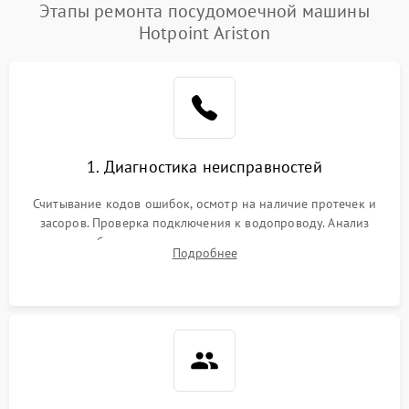
Проблемы с набором
Этапы ремонта посудомоечной машины
1800 ₽
Подробнее →
воды
Hotpoint Ariston
Не работает сушилка
2100 ₽
Подробнее →
Сбои в работе таймера
1700 ₽
Подробнее →
Проблемы с
2100 ₽
Подробнее →
1. Диагностика неисправностей
циркуляционным насосом
Считывание кодов ошибок, осмотр на наличие протечек и
засоров. Проверка подключения к водопроводу. Анализ
жалоб на отсутствие слива, нагрева, вращения
Подробнее
разбрызгивателей или срабатывание системы защиты
аквастоп.