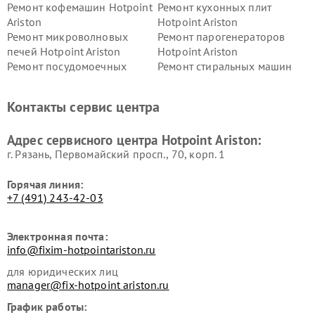
Ремонт кофемашин Hotpoint
Ремонт кухонных плит
Ariston
Hotpoint Ariston
Ремонт микроволновых
Ремонт парогенераторов
печей Hotpoint Ariston
Hotpoint Ariston
Ремонт посудомоечных
Ремонт стиральных машин
машин Hotpoint Ariston
Hotpoint Ariston
Ремонт холодильников
Ремонт морозильных камер
Контакты сервис центра
Hotpoint Ariston
Hotpoint Ariston
Ремонт вытяжек Hotpoint
Ремонт сушильных машин
Адрес сервисного центра Hotpoint Ariston:
Ariston
Hotpoint Ariston
г. Рязань, Первомайский просп., 70, корп. 1
Горячая линия:
+7 (491) 243-42-03
Электронная почта:
info@fixim-hotpointariston.ru
для юридических лиц
manager@fix-hotpoint ariston.ru
График работы: