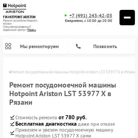
+7 (491) 243-42-03
FIX-HOTPOINT ARISTON
Ежедневно, с 10:00 до 20:00
Ремонт устройств Hotpoint
Ariston
Специализированный
cервисный центр г.
Рязань
Мы ремонтируем
Позвонить
язани
Ремонт посудомоечной машины Hotpoint Ariston LST 53977 X в Рязани
Ремонт посудомоечной машины
Hotpoint Ariston LST 53977 X в
Рязани
от 780 руб.
Стоимость ремонта
Бесплатная диагностика
даже при отказе
Привезем и увезем посудомоечную машину
Ремонт варочных панелей Hotpoint Ariston
Ремонт микроволновых печей Hotpoint Ariston
Ремонт стиральных машин Hotpoint Ariston
Ремонт морозильных камер Hotpoint Ariston
Ремонт сушильных машин Hotpoint Ariston
Ремонт кофемашин Hotpoint Ariston
Ремонт духовых шкафов Hotpoint Ariston
Ремонт парогенераторов Hotpoint Ariston
Ремонт холодильников Hotpoint Ariston
Ремонт кухонных плит Hotpoint Ariston
Ремонт вытяжек Hotpoint Ariston
Hotpoint Ariston LST 53977 X сами