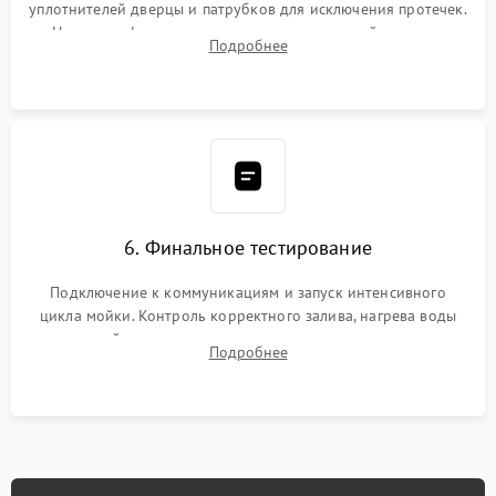
уплотнителей дверцы и патрубков для исключения протечек.
Надежная фиксация хомутов гидравлической системы,
Подробнее
сборка корпуса и установка датчика поплавка.
6. Финальное тестирование
Подключение к коммуникациям и запуск интенсивного
цикла мойки. Контроль корректного залива, нагрева воды
до нужной температуры, отсутствия посторонних шумов,
Подробнее
штатного слива и абсолютной сухости в поддоне.