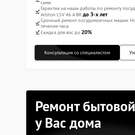
сами
Гарантия на наши работы по ремонту посу
до 3-х лет
Ariston LSV 46 A BR
Срочный ремонт посудомоечных машин Hotpo
течении часа
20%
Скидка для вас до
Консультация со специалистом
Уз
Ремонт бытовой
у Вас дома