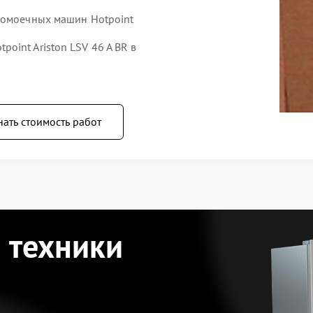
домоечных машин Hotpoint
int Ariston LSV 46 A BR в
нать стоимость работ
 техники