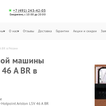
+7 (491) 243-42-03
Ежедневно, с 10:00 до 20:00
ны
О нас
Отзывы
Доставка
Гарантии
Акции и скидки
Зая
A BR в Рязани
ной машины
 46 A BR в
е
otpoint Ariston LSV 46 A BR