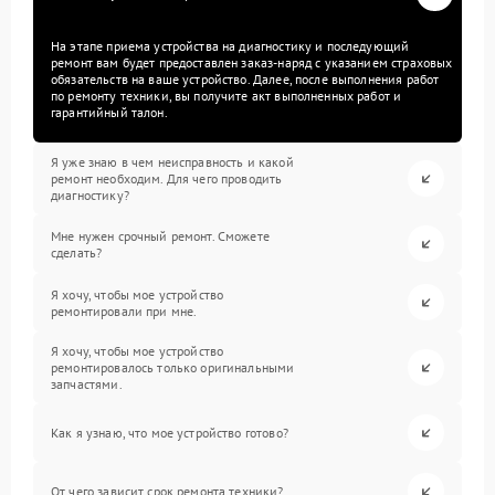
На этапе приема устройства на диагностику и последующий
ремонт вам будет предоставлен заказ-наряд с указанием страховых
обязательств на ваше устройство. Далее, после выполнения работ
по ремонту техники, вы получите акт выполненных работ и
гарантийный талон.
Я уже знаю в чем неисправность и какой
ремонт необходим. Для чего проводить
диагностику?
Мне нужен срочный ремонт. Сможете
сделать?
Я хочу, чтобы мое устройство
ремонтировали при мне.
Я хочу, чтобы мое устройство
ремонтировалось только оригинальными
запчастями.
Как я узнаю, что мое устройство готово?
От чего зависит срок ремонта техники?