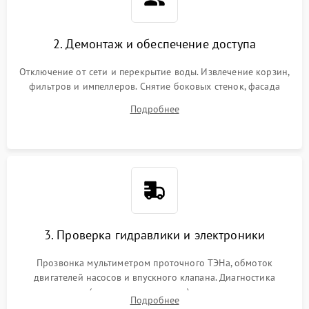
2. Демонтаж и обеспечение доступа
Отключение от сети и перекрытие воды. Извлечение корзин,
фильтров и импеллеров. Снятие боковых стенок, фасада
дверцы или нижнего поддона для прямого доступа к
Подробнее
циркуляционному насосу, ТЭНу и сливной помпе.
3. Проверка гидравлики и электроники
Прозвонка мультиметром проточного ТЭНа, обмоток
двигателей насосов и впускного клапана. Диагностика
прессостата (датчика уровня воды), датчика мутности,
Подробнее
концевика дверцы и электронного модуля управления.