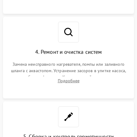
4. Ремонт и очистка систем
Замена неисправного нагревателя, помпы или заливного
шланга с аквастопом. Устранение засоров в улитке насоса,
патрубках и фильтрах. Компонентный ремонт платы
Подробнее
управления, восстановление поврежденной проводки.
5. Сборка и контроль герметичности