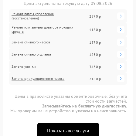
Цены актуальны на текущую дату 09.08.2026
Ремонт платы управления
2570 р
(восстановление)
Ремонт или замена дозатора моющих
1180 р
средств
Замена сливного насоса
1570 р
Замена сливного шланга
1230 р
Замена улитки
3430 р
Замена циркуляционного насоса
2180 р
Цены в прайс-листе указаны ориентировочные, без учета
стоимости запчастей.
Записывайтесь на бесплатную диагностику.
Мы проверим ваше устройство и укажем на неисправность.
Показать все услуги