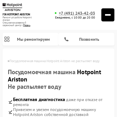
+7 (491) 243-42-03
FIX-HOTPOINT ARISTON
Ежедневно, с 10:00 до 20:00
Ремонт устройств Hotpoint
Ariston
Специализированный
cервисный центр г.
Рязань
Мы ремонтируем
Позвонить
язани
Посудомоечная машина Hotpoint Ariston не распыляет воду
Посудомоечная машина
Hotpoint
Ariston
Не распыляет воду
Бесплатная диагностика
даже при отказе от
ремонта
Привезем и увезем посудомоечную машину
Ремонт варочных панелей Hotpoint Ariston
Ремонт микроволновых печей Hotpoint Ariston
Ремонт стиральных машин Hotpoint Ariston
Ремонт морозильных камер Hotpoint Ariston
Ремонт сушильных машин Hotpoint Ariston
Ремонт кофемашин Hotpoint Ariston
Ремонт духовых шкафов Hotpoint Ariston
Ремонт парогенераторов Hotpoint Ariston
Ремонт холодильников Hotpoint Ariston
Ремонт кухонных плит Hotpoint Ariston
Ремонт вытяжек Hotpoint Ariston
Hotpoint Ariston собственной доставкой