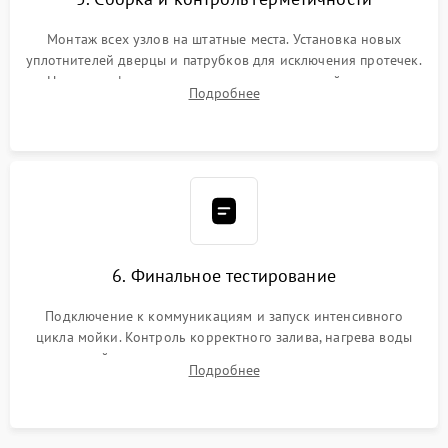
Монтаж всех узлов на штатные места. Установка новых
уплотнителей дверцы и патрубков для исключения протечек.
Надежная фиксация хомутов гидравлической системы,
Подробнее
сборка корпуса и установка датчика поплавка.
6. Финальное тестирование
Подключение к коммуникациям и запуск интенсивного
цикла мойки. Контроль корректного залива, нагрева воды
до нужной температуры, отсутствия посторонних шумов,
Подробнее
штатного слива и абсолютной сухости в поддоне.