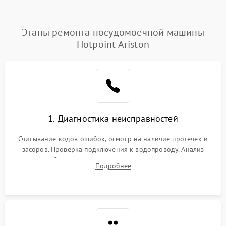
Этапы ремонта посудомоечной машины
Hotpoint Ariston
1. Диагностика неисправностей
Считывание кодов ошибок, осмотр на наличие протечек и
засоров. Проверка подключения к водопроводу. Анализ
жалоб на отсутствие слива, нагрева, вращения
Подробнее
разбрызгивателей или срабатывание системы защиты
аквастоп.