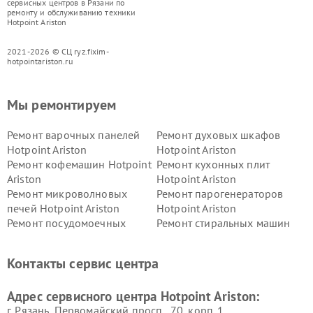
сервисных центров в Рязани по
ремонту и обслуживанию техники
Hotpoint Ariston
2021-2026 © СЦ ryz.fixim-
hotpointariston.ru
Мы ремонтируем
Ремонт варочных панелей
Ремонт духовых шкафов
Hotpoint Ariston
Hotpoint Ariston
Ремонт кофемашин Hotpoint
Ремонт кухонных плит
Ariston
Hotpoint Ariston
Ремонт микроволновых
Ремонт парогенераторов
печей Hotpoint Ariston
Hotpoint Ariston
Ремонт посудомоечных
Ремонт стиральных машин
машин Hotpoint Ariston
Hotpoint Ariston
Ремонт холодильников
Ремонт морозильных камер
Контакты сервис центра
Hotpoint Ariston
Hotpoint Ariston
Ремонт вытяжек Hotpoint
Ремонт сушильных машин
Адрес сервисного центра Hotpoint Ariston:
Ariston
Hotpoint Ariston
г. Рязань, Первомайский просп., 70, корп. 1