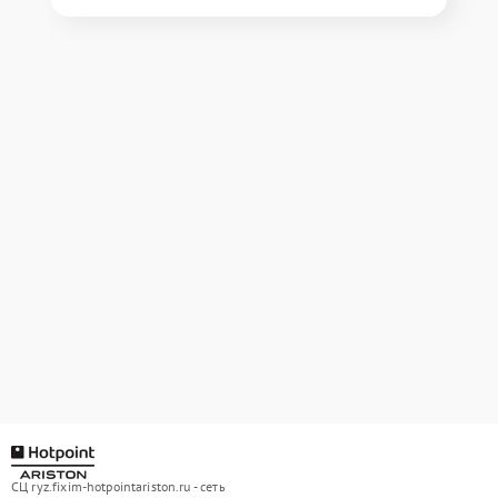
СЦ ryz.fixim-hotpointariston.ru - сеть