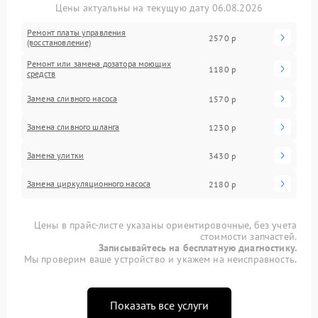
Цены актуальны на текущую дату 06.08.2026
Ремонт платы управления
2570 р
(восстановление)
Ремонт или замена дозатора моющих
1180 р
средств
Замена сливного насоса
1570 р
Замена сливного шланга
1230 р
Замена улитки
3430 р
Замена циркуляционного насоса
2180 р
Цены в прайс-листе указаны ориентировочные, без учета
стоимости запчастей.
Записывайтесь на бесплатную диагностику.
Мы проверим ваше устройство и укажем на неисправность.
Показать все услуги