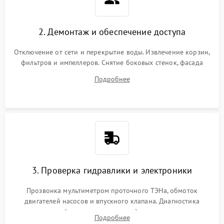
2. Демонтаж и обеспечение доступа
Отключение от сети и перекрытие воды. Извлечение корзин,
фильтров и импеллеров. Снятие боковых стенок, фасада
дверцы или нижнего поддона для прямого доступа к
Подробнее
циркуляционному насосу, ТЭНу и сливной помпе.
3. Проверка гидравлики и электроники
Прозвонка мультиметром проточного ТЭНа, обмоток
двигателей насосов и впускного клапана. Диагностика
прессостата (датчика уровня воды), датчика мутности,
Подробнее
концевика дверцы и электронного модуля управления.