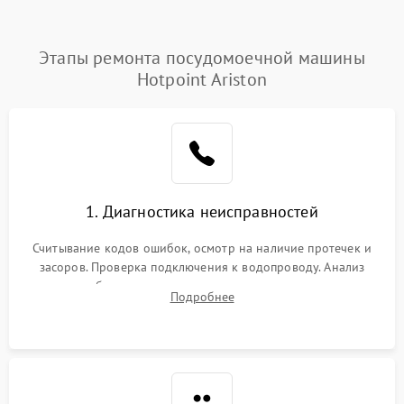
Этапы ремонта посудомоечной машины
Hotpoint Ariston
1. Диагностика неисправностей
Считывание кодов ошибок, осмотр на наличие протечек и
засоров. Проверка подключения к водопроводу. Анализ
жалоб на отсутствие слива, нагрева, вращения
Подробнее
разбрызгивателей или срабатывание системы защиты
аквастоп.