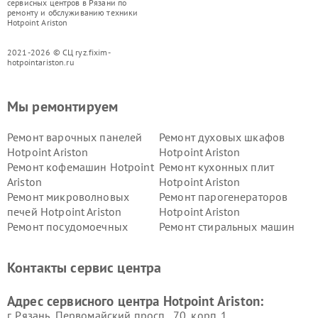
сервисных центров в Рязани по
ремонту и обслуживанию техники
Hotpoint Ariston
2021-2026 © СЦ ryz.fixim-
hotpointariston.ru
Мы ремонтируем
Ремонт варочных панелей
Ремонт духовых шкафов
Hotpoint Ariston
Hotpoint Ariston
Ремонт кофемашин Hotpoint
Ремонт кухонных плит
Ariston
Hotpoint Ariston
Ремонт микроволновых
Ремонт парогенераторов
печей Hotpoint Ariston
Hotpoint Ariston
Ремонт посудомоечных
Ремонт стиральных машин
машин Hotpoint Ariston
Hotpoint Ariston
Ремонт холодильников
Ремонт морозильных камер
Контакты сервис центра
Hotpoint Ariston
Hotpoint Ariston
Ремонт вытяжек Hotpoint
Ремонт сушильных машин
Адрес сервисного центра Hotpoint Ariston:
Ariston
Hotpoint Ariston
г. Рязань, Первомайский просп., 70, корп. 1