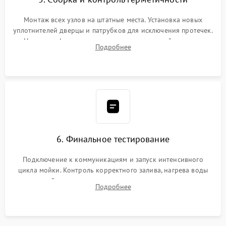
Монтаж всех узлов на штатные места. Установка новых
уплотнителей дверцы и патрубков для исключения протечек.
Надежная фиксация хомутов гидравлической системы,
Подробнее
сборка корпуса и установка датчика поплавка.
6. Финальное тестирование
Подключение к коммуникациям и запуск интенсивного
цикла мойки. Контроль корректного залива, нагрева воды
до нужной температуры, отсутствия посторонних шумов,
Подробнее
штатного слива и абсолютной сухости в поддоне.