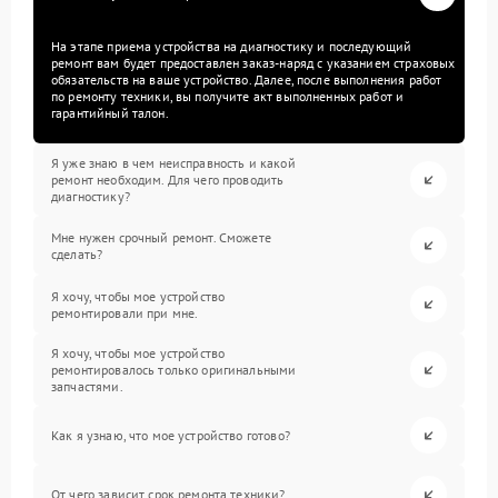
На этапе приема устройства на диагностику и последующий
ремонт вам будет предоставлен заказ-наряд с указанием страховых
обязательств на ваше устройство. Далее, после выполнения работ
по ремонту техники, вы получите акт выполненных работ и
гарантийный талон.
Я уже знаю в чем неисправность и какой
ремонт необходим. Для чего проводить
диагностику?
Мне нужен срочный ремонт. Сможете
сделать?
Я хочу, чтобы мое устройство
ремонтировали при мне.
Я хочу, чтобы мое устройство
ремонтировалось только оригинальными
запчастями.
Как я узнаю, что мое устройство готово?
От чего зависит срок ремонта техники?