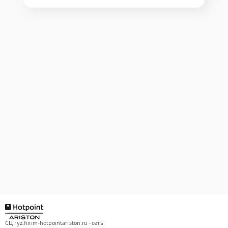
СЦ ryz.fixim-hotpointariston.ru - сеть