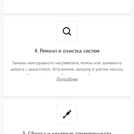
4. Ремонт и очистка систем
Замена неисправного нагревателя, помпы или заливного
шланга с аквастопом. Устранение засоров в улитке насоса,
патрубках и фильтрах. Компонентный ремонт платы
Подробнее
управления, восстановление поврежденной проводки.
5. Сборка и контроль герметичности