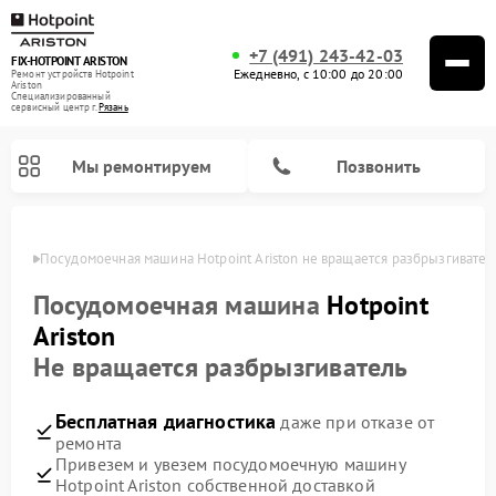
+7 (491) 243-42-03
FIX-HOTPOINT ARISTON
Ежедневно, с 10:00 до 20:00
Ремонт устройств Hotpoint
Ariston
Специализированный
cервисный центр г.
Рязань
Мы ремонтируем
Позвонить
язани
Посудомоечная машина Hotpoint Ariston не вращается разбрызгивател
Посудомоечная машина
Hotpoint
Ariston
Не вращается разбрызгиватель
Бесплатная диагностика
даже при отказе от
ремонта
Привезем и увезем посудомоечную машину
Ремонт варочных панелей Hotpoint Ariston
Ремонт микроволновых печей Hotpoint Ariston
Ремонт стиральных машин Hotpoint Ariston
Ремонт морозильных камер Hotpoint Ariston
Ремонт сушильных машин Hotpoint Ariston
Ремонт кофемашин Hotpoint Ariston
Ремонт духовых шкафов Hotpoint Ariston
Ремонт парогенераторов Hotpoint Ariston
Ремонт холодильников Hotpoint Ariston
Ремонт кухонных плит Hotpoint Ariston
Ремонт вытяжек Hotpoint Ariston
Hotpoint Ariston собственной доставкой