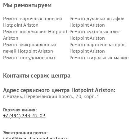
Мы ремонтируем
Ремонт варочных панелей
Ремонт духовых шкафов
Hotpoint Ariston
Hotpoint Ariston
Ремонт кофемашин Hotpoint
Ремонт кухонных плит
Ariston
Hotpoint Ariston
Ремонт микроволновых
Ремонт парогенераторов
печей Hotpoint Ariston
Hotpoint Ariston
Ремонт посудомоечных
Ремонт стиральных машин
машин Hotpoint Ariston
Hotpoint Ariston
Ремонт холодильников
Ремонт морозильных камер
Контакты сервис центра
Hotpoint Ariston
Hotpoint Ariston
Ремонт вытяжек Hotpoint
Ремонт сушильных машин
Адрес сервисного центра Hotpoint Ariston:
Ariston
Hotpoint Ariston
г. Рязань, Первомайский просп., 70, корп. 1
Горячая линия:
+7 (491) 243-42-03
Электронная почта:
info@fixim-hotpointariston.ru