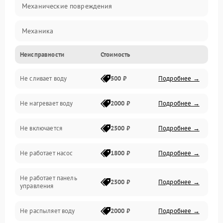
Механические повреждения
Механика
Неисправности
Стоимость
Управление
Не сливает воду
500 ₽
Подробнее →
Электропитание
Не нагревает воду
2000 ₽
Подробнее →
Датчики
Не включается
2500 ₽
Подробнее →
Нагрев
Не работает насос
1800 ₽
Подробнее →
Вода
Не работает панель
Гигиена
2500 ₽
Подробнее →
управления
Программное обеспечение
Не распыляет воду
2000 ₽
Подробнее →