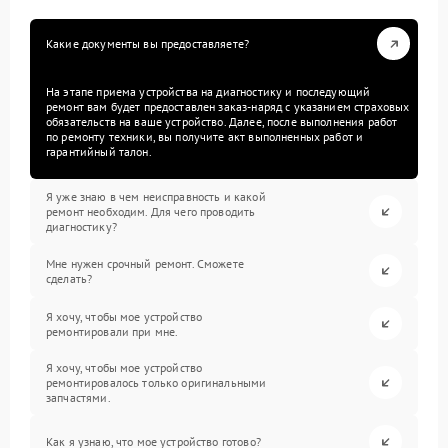
Какие документы вы предоставляете?
На этапе приема устройства на диагностику и последующий
ремонт вам будет предоставлен заказ-наряд с указанием страховых
обязательств на ваше устройство. Далее, после выполнения работ
по ремонту техники, вы получите акт выполненных работ и
гарантийный талон.
Я уже знаю в чем неисправность и какой
ремонт необходим. Для чего проводить
диагностику?
Мне нужен срочный ремонт. Сможете
сделать?
Я хочу, чтобы мое устройство
ремонтировали при мне.
Я хочу, чтобы мое устройство
ремонтировалось только оригинальными
запчастями.
Как я узнаю, что мое устройство готово?