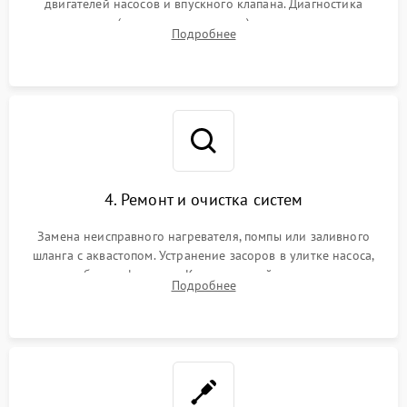
двигателей насосов и впускного клапана. Диагностика
прессостата (датчика уровня воды), датчика мутности,
Подробнее
концевика дверцы и электронного модуля управления.
4. Ремонт и очистка систем
Замена неисправного нагревателя, помпы или заливного
шланга с аквастопом. Устранение засоров в улитке насоса,
патрубках и фильтрах. Компонентный ремонт платы
Подробнее
управления, восстановление поврежденной проводки.