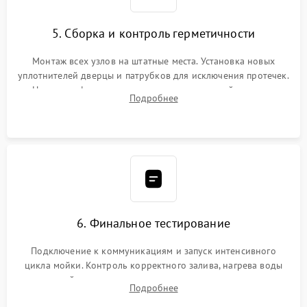
5. Сборка и контроль герметичности
Монтаж всех узлов на штатные места. Установка новых
уплотнителей дверцы и патрубков для исключения протечек.
Надежная фиксация хомутов гидравлической системы,
Подробнее
сборка корпуса и установка датчика поплавка.
6. Финальное тестирование
Подключение к коммуникациям и запуск интенсивного
цикла мойки. Контроль корректного залива, нагрева воды
до нужной температуры, отсутствия посторонних шумов,
Подробнее
штатного слива и абсолютной сухости в поддоне.