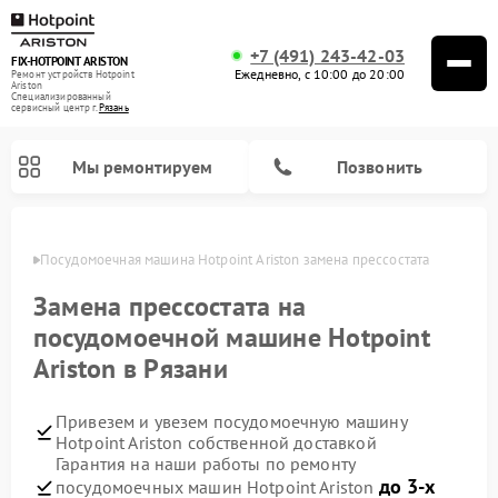
+7 (491) 243-42-03
FIX-HOTPOINT ARISTON
Ежедневно, с 10:00 до 20:00
Ремонт устройств Hotpoint
Ariston
Специализированный
cервисный центр г.
Рязань
Мы ремонтируем
Позвонить
язани
Посудомоечная машина Hotpoint Ariston замена прессостата
Замена прессостата на
посудомоечной машине Hotpoint
Ariston в Рязани
Привезем и увезем посудомоечную машину
Hotpoint Ariston собственной доставкой
Гарантия на наши работы по ремонту
Ремонт варочных панелей Hotpoint Ariston
Ремонт микроволновых печей Hotpoint Ariston
Ремонт стиральных машин Hotpoint Ariston
Ремонт морозильных камер Hotpoint Ariston
Ремонт сушильных машин Hotpoint Ariston
Ремонт кофемашин Hotpoint Ariston
Ремонт духовых шкафов Hotpoint Ariston
Ремонт парогенераторов Hotpoint Ariston
Ремонт холодильников Hotpoint Ariston
Ремонт кухонных плит Hotpoint Ariston
Ремонт вытяжек Hotpoint Ariston
до 3-х
посудомоечных машин Hotpoint Ariston