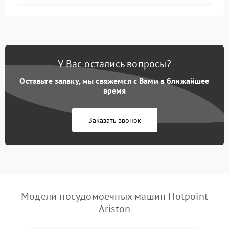
Не запускается цикл
1800 ₽
Подробнее →
стирки
Проблемы с набором
1800 ₽
Подробнее →
воды
У Вас остались вопросы?
Оставьте заявку, мы свяжемся с Вами в ближайшее
Не работает сушилка
2100 ₽
Подробнее →
время
Сбои в работе таймера
1700 ₽
Подробнее →
Заказать звонок
Проблемы с
2100 ₽
Подробнее →
циркуляционным насосом
Модели посудомоечных машин Hotpoint
Ariston