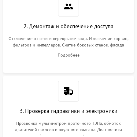
2. Демонтаж и обеспечение доступа
Отключение от сети и перекрытие воды. Извлечение корзин,
фильтров и импеллеров. Снятие боковых стенок, фасада
дверцы или нижнего поддона для прямого доступа к
Подробнее
циркуляционному насосу, ТЭНу и сливной помпе.
3. Проверка гидравлики и электроники
Прозвонка мультиметром проточного ТЭНа, обмоток
двигателей насосов и впускного клапана. Диагностика
прессостата (датчика уровня воды), датчика мутности,