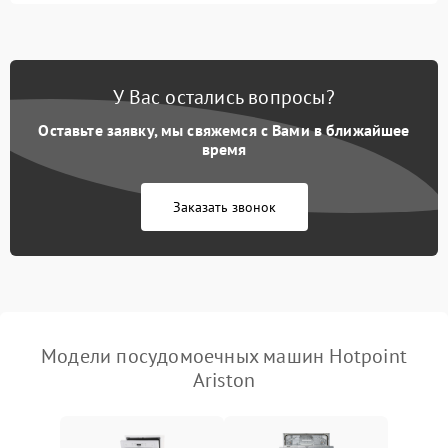
1800 ₽
Подробнее →
стирки
Проблемы с набором
1800 ₽
Подробнее →
воды
У Вас остались вопросы?
Оставьте заявку, мы свяжемся с Вами в ближайшее
Не работает сушилка
2100 ₽
Подробнее →
время
Сбои в работе таймера
1700 ₽
Подробнее →
Заказать звонок
Проблемы с
2100 ₽
Подробнее →
циркуляционным насосом
Модели посудомоечных машин Hotpoint
Ariston