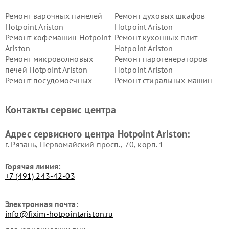
Ремонт варочных панелей
Ремонт духовых шкафов
Hotpoint Ariston
Hotpoint Ariston
Ремонт кофемашин Hotpoint
Ремонт кухонных плит
Ariston
Hotpoint Ariston
Ремонт микроволновых
Ремонт парогенераторов
печей Hotpoint Ariston
Hotpoint Ariston
Ремонт посудомоечных
Ремонт стиральных машин
машин Hotpoint Ariston
Hotpoint Ariston
Ремонт холодильников
Ремонт морозильных камер
Контакты сервис центра
Hotpoint Ariston
Hotpoint Ariston
Ремонт вытяжек Hotpoint
Ремонт сушильных машин
Адрес сервисного центра Hotpoint Ariston:
Ariston
Hotpoint Ariston
г. Рязань, Первомайский просп., 70, корп. 1
Горячая линия:
+7 (491) 243-42-03
Электронная почта:
info@fixim-hotpointariston.ru