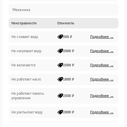
Механика
Неисправности
Стоимость
Управление
Не сливает воду
500 ₽
Подробнее →
Электропитание
Не нагревает воду
2000 ₽
Подробнее →
Датчики
Не включается
2500 ₽
Подробнее →
Нагрев
Не работает насос
1800 ₽
Подробнее →
Вода
Не работает панель
Гигиена
2500 ₽
Подробнее →
управления
Программное обеспечение
Не распыляет воду
2000 ₽
Подробнее →
Не запускается цикл