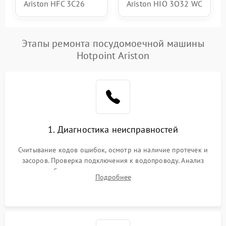
Ariston HFC 3C26
Ariston HIO 3O32 WC
Этапы ремонта посудомоечной машины
Hotpoint Ariston
1. Диагностика неисправностей
Считывание кодов ошибок, осмотр на наличие протечек и
засоров. Проверка подключения к водопроводу. Анализ
жалоб на отсутствие слива, нагрева, вращения
Подробнее
разбрызгивателей или срабатывание системы защиты
аквастоп.