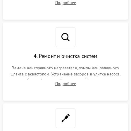
Подробнее
концевика дверцы и электронного модуля управления.
4. Ремонт и очистка систем
Замена неисправного нагревателя, помпы или заливного
шланга с аквастопом. Устранение засоров в улитке насоса,
патрубках и фильтрах. Компонентный ремонт платы
Подробнее
управления, восстановление поврежденной проводки.