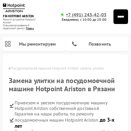
+7 (491) 243-42-03
FIX-HOTPOINT ARISTON
Ежедневно, с 10:00 до 20:00
Ремонт устройств Hotpoint
Ariston
Специализированный
cервисный центр г.
Рязань
Мы ремонтируем
Позвонить
язани
Посудомоечная машина Hotpoint Ariston замена улитки
Замена улитки на посудомоечной
машине Hotpoint Ariston в Рязани
Привезем и увезем посудомоечную машину
Hotpoint Ariston собственной доставкой
Гарантия на наши работы по ремонту
до 3-х
посудомоечных машин Hotpoint Ariston
Ремонт варочных панелей Hotpoint Ariston
Ремонт микроволновых печей Hotpoint Ariston
Ремонт стиральных машин Hotpoint Ariston
Ремонт морозильных камер Hotpoint Ariston
Ремонт сушильных машин Hotpoint Ariston
Ремонт кофемашин Hotpoint Ariston
Ремонт духовых шкафов Hotpoint Ariston
Ремонт парогенераторов Hotpoint Ariston
Ремонт холодильников Hotpoint Ariston
Ремонт кухонных плит Hotpoint Ariston
Ремонт вытяжек Hotpoint Ariston
лет