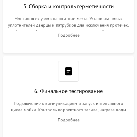
5. Сборка и контроль герметичности
Монтаж всех узлов на штатные места. Установка новых
уплотнителей дверцы и патрубков для исключения протечек.
Надежная фиксация хомутов гидравлической системы,
Подробнее
сборка корпуса и установка датчика поплавка.
6. Финальное тестирование
Подключение к коммуникациям и запуск интенсивного
цикла мойки. Контроль корректного залива, нагрева воды
до нужной температуры, отсутствия посторонних шумов,
Подробнее
штатного слива и абсолютной сухости в поддоне.