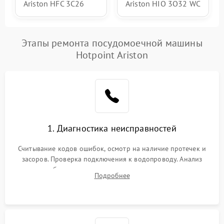
Ariston HFC 3C26
Ariston HIO 3O32 WC
Этапы ремонта посудомоечной машины
Hotpoint Ariston
1. Диагностика неисправностей
Считывание кодов ошибок, осмотр на наличие протечек и
засоров. Проверка подключения к водопроводу. Анализ
жалоб на отсутствие слива, нагрева, вращения
Подробнее
разбрызгивателей или срабатывание системы защиты
аквастоп.