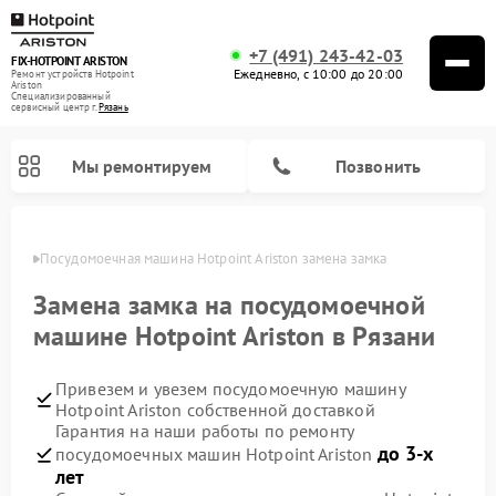
+7 (491) 243-42-03
FIX-HOTPOINT ARISTON
Ежедневно, с 10:00 до 20:00
Ремонт устройств Hotpoint
Ariston
Специализированный
cервисный центр г.
Рязань
Мы ремонтируем
Позвонить
язани
Посудомоечная машина Hotpoint Ariston замена замка
Замена замка на посудомоечной
машине Hotpoint Ariston в Рязани
Привезем и увезем посудомоечную машину
Hotpoint Ariston собственной доставкой
Гарантия на наши работы по ремонту
до 3-х
посудомоечных машин Hotpoint Ariston
Ремонт варочных панелей Hotpoint Ariston
Ремонт микроволновых печей Hotpoint Ariston
Ремонт стиральных машин Hotpoint Ariston
Ремонт морозильных камер Hotpoint Ariston
Ремонт сушильных машин Hotpoint Ariston
Ремонт кофемашин Hotpoint Ariston
Ремонт духовых шкафов Hotpoint Ariston
Ремонт парогенераторов Hotpoint Ariston
Ремонт холодильников Hotpoint Ariston
Ремонт кухонных плит Hotpoint Ariston
Ремонт вытяжек Hotpoint Ariston
лет