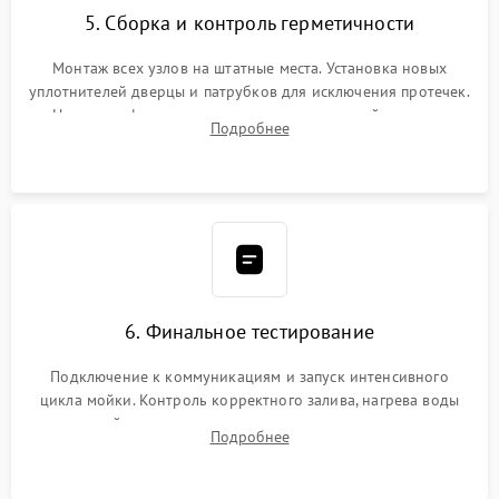
5. Сборка и контроль герметичности
Монтаж всех узлов на штатные места. Установка новых
уплотнителей дверцы и патрубков для исключения протечек.
Надежная фиксация хомутов гидравлической системы,
Подробнее
сборка корпуса и установка датчика поплавка.
6. Финальное тестирование
Подключение к коммуникациям и запуск интенсивного
цикла мойки. Контроль корректного залива, нагрева воды
до нужной температуры, отсутствия посторонних шумов,
Подробнее
штатного слива и абсолютной сухости в поддоне.