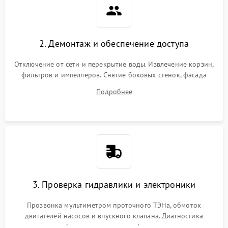
2. Демонтаж и обеспечение доступа
Отключение от сети и перекрытие воды. Извлечение корзин,
фильтров и импеллеров. Снятие боковых стенок, фасада
дверцы или нижнего поддона для прямого доступа к
Подробнее
циркуляционному насосу, ТЭНу и сливной помпе.
3. Проверка гидравлики и электроники
Прозвонка мультиметром проточного ТЭНа, обмоток
двигателей насосов и впускного клапана. Диагностика
прессостата (датчика уровня воды), датчика мутности,