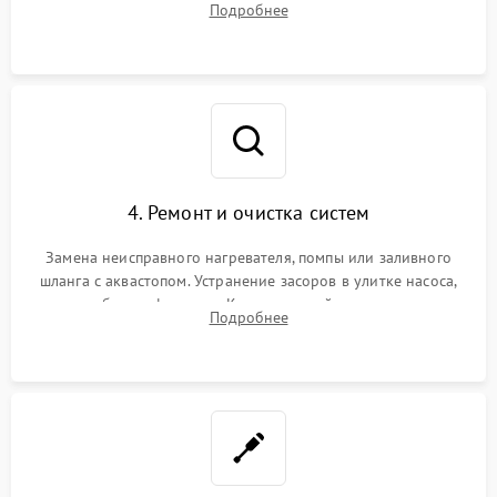
Подробнее
концевика дверцы и электронного модуля управления.
4. Ремонт и очистка систем
Замена неисправного нагревателя, помпы или заливного
шланга с аквастопом. Устранение засоров в улитке насоса,
патрубках и фильтрах. Компонентный ремонт платы
Подробнее
управления, восстановление поврежденной проводки.