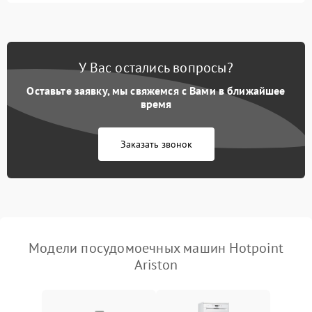
1800 ₽
Подробнее →
стирки
Проблемы с набором
1800 ₽
Подробнее →
воды
У Вас остались вопросы?
Оставьте заявку, мы свяжемся с Вами в ближайшее
Не работает сушилка
2100 ₽
Подробнее →
время
Сбои в работе таймера
1700 ₽
Подробнее →
Заказать звонок
Проблемы с
2100 ₽
Подробнее →
циркуляционным насосом
Модели посудомоечных машин Hotpoint
Ariston