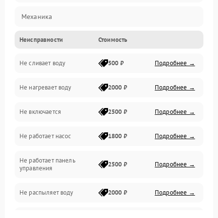
Механика
Неисправности
Стоимость
Управление
Не сливает воду
500 ₽
Подробнее →
Электропитание
Не нагревает воду
2000 ₽
Подробнее →
Датчики
Не включается
2500 ₽
Подробнее →
Нагрев
Не работает насос
1800 ₽
Подробнее →
Вода
Не работает панель
Гигиена
2500 ₽
Подробнее →
управления
Программное обеспечение
Не распыляет воду
2000 ₽
Подробнее →
Не запускается цикл