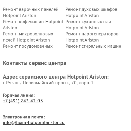
Ремонт варочных панелей
Ремонт духовых шкафов
Hotpoint Ariston
Hotpoint Ariston
Ремонт кофемашин Hotpoint
Ремонт кухонных плит
Ariston
Hotpoint Ariston
Ремонт микроволновых
Ремонт парогенераторов
печей Hotpoint Ariston
Hotpoint Ariston
Ремонт посудомоечных
Ремонт стиральных машин
машин Hotpoint Ariston
Hotpoint Ariston
Ремонт холодильников
Ремонт морозильных камер
Контакты сервис центра
Hotpoint Ariston
Hotpoint Ariston
Ремонт вытяжек Hotpoint
Ремонт сушильных машин
Адрес сервисного центра Hotpoint Ariston:
Ariston
Hotpoint Ariston
г. Рязань, Первомайский просп., 70, корп. 1
Горячая линия:
+7 (491) 243-42-03
Электронная почта:
info@fixim-hotpointariston.ru