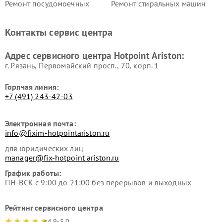
Ремонт посудомоечных
Ремонт стиральных машин
машин Hotpoint Ariston
Hotpoint Ariston
Ремонт холодильников
Ремонт морозильных камер
Контакты сервис центра
Hotpoint Ariston
Hotpoint Ariston
Ремонт вытяжек Hotpoint
Ремонт сушильных машин
Адрес сервисного центра Hotpoint Ariston:
Ariston
Hotpoint Ariston
г. Рязань, Первомайский просп., 70, корп. 1
Горячая линия:
+7 (491) 243-42-03
Электронная почта:
info@fixim-hotpointariston.ru
для юридических лиц
manager@fix-hotpoint ariston.ru
График работы:
ПН-ВСК с 9:00 до 21:00 без перерывов и выходных
Рейтинг сервисного центра
4.9-5.0