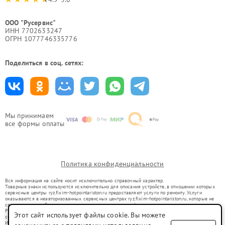
ООО "Русервис"
ИНН 7702633247
ОГРН 1077746335776
Поделиться в соц. сетях:
Мы принимаем
все формы оплаты
Политика конфиденциальности
Вся информация на сайте носит исключительно справочный характер.
Товарные знаки используются исключительно для описания устройств, в отношении которых
сервисные центры ryz.fixim-hotpointariston.ru предоставляют услуги по ремонту. Услуги
оказываются в неавторизованных сервисных центрах ryz.fixim-hotpointariston.ru, которые не
связаны с правообладателями товарных знаков или их официальными представителями.
Ремонт осуществляется для устройств, уже введенных в гражданский оборот в соответствии
Этот сайт использует файлы cookie. Вы можете
со статьей 1487 ГК РФ.
Использование товарных знаков не преследует цели индивидуализации услуг или введения