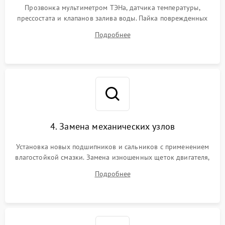
Прозвонка мультиметром ТЭНа, датчика температуры,
прессостата и клапанов залива воды. Пайка поврежденных
дорожек или замена симисторов на плате управления.
Подробнее
Восстановление целостности проводки и контактов.
4. Замена механических узлов
Установка новых подшипников и сальников с применением
влагостойкой смазки. Замена изношенных щеток двигателя,
порванного ремня привода, неисправного сливного насоса
Подробнее
или поврежденной резиновой манжеты.