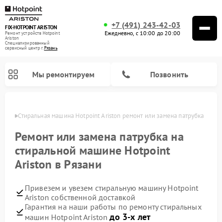
+7 (491) 243-42-03
FIX-HOTPOINT ARISTON
Ежедневно, с 10:00 до 20:00
Ремонт устройств Hotpoint
Ariston
Специализированный
cервисный центр г.
Рязань
Мы ремонтируем
Позвонить
язани
Стиральная машина Hotpoint Ariston ремонт или замена патрубка
Ремонт или замена патрубка на
стиральной машине Hotpoint
Ariston в Рязани
Привезем и увезем стиральную машину Hotpoint
Ariston собственной доставкой
Гарантия на наши работы по ремонту стиральных
Ремонт варочных панелей Hotpoint Ariston
Ремонт микроволновых печей Hotpoint Ariston
Ремонт посудомоечных машин Hotpoint Ariston
Ремонт морозильных камер Hotpoint Ariston
Ремонт сушильных машин Hotpoint Ariston
Ремонт кофемашин Hotpoint Ariston
Ремонт духовых шкафов Hotpoint Ariston
Ремонт парогенераторов Hotpoint Ariston
Ремонт холодильников Hotpoint Ariston
Ремонт кухонных плит Hotpoint Ariston
Ремонт вытяжек Hotpoint Ariston
до 3-х лет
машин Hotpoint Ariston