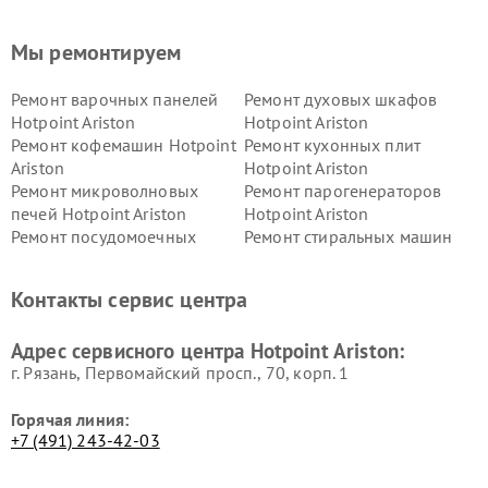
Мы ремонтируем
Ремонт варочных панелей
Ремонт духовых шкафов
Hotpoint Ariston
Hotpoint Ariston
Ремонт кофемашин Hotpoint
Ремонт кухонных плит
Ariston
Hotpoint Ariston
Ремонт микроволновых
Ремонт парогенераторов
печей Hotpoint Ariston
Hotpoint Ariston
Ремонт посудомоечных
Ремонт стиральных машин
машин Hotpoint Ariston
Hotpoint Ariston
Ремонт холодильников
Ремонт морозильных камер
Контакты сервис центра
Hotpoint Ariston
Hotpoint Ariston
Ремонт вытяжек Hotpoint
Ремонт сушильных машин
Адрес сервисного центра Hotpoint Ariston:
Ariston
Hotpoint Ariston
г. Рязань, Первомайский просп., 70, корп. 1
Горячая линия:
+7 (491) 243-42-03