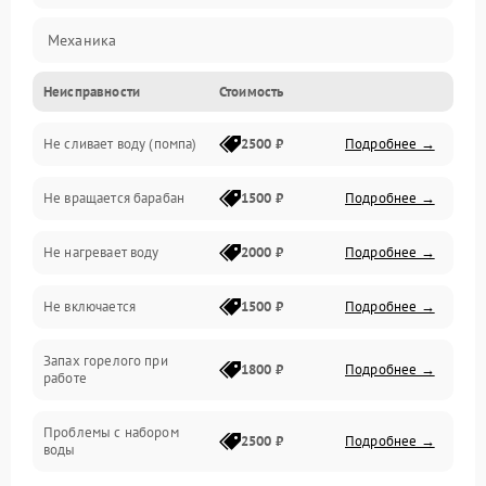
Механика
Неисправности
Стоимость
Электропитание
Не сливает воду (помпа)
2500 ₽
Подробнее →
Водоснабжение
Не вращается барабан
1500 ₽
Подробнее →
Слив
Не нагревает воду
2000 ₽
Подробнее →
Программное обеспечение
Не включается
1500 ₽
Подробнее →
Запах горелого при
1800 ₽
Подробнее →
работе
Проблемы с набором
2500 ₽
Подробнее →
воды