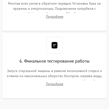
Монтаж всех узлов в обратном порядке. Установка бака на
пружины и амортизаторы. Подключение патрубков с
надежной фиксацией хомутами. Обработка стыков
Подробнее
герметиком для предотвращения возможных протечек воды.
6. Финальное тестирование работы
Запуск стиральной машины в режиме интенсивной стирки и
отжима на максимальных оборотах. Контроль нагрева воды,
корректности слива, отсутствия излишних вибраций,
Подробнее
посторонних стуков и протечек под корпусом.