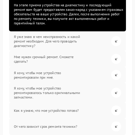
На этапе приема устройства на диагностику и последующий
ремонт вам будет предоставлен заказ-наряд с указанием страховых
обязательств на ваше устройство. Далее, после выполнения работ
по ремонту техники, вы получите акт выполненных работ и
гарантийный талон.
Я уже знаю в чем неисправность и какой
ремонт необходим. Для чего проводить
диагностику?
Мне нужен срочный ремонт. Сможете
сделать?
Я хочу, чтобы мое устройство
ремонтировали при мне.
Я хочу, чтобы мое устройство
ремонтировалось только оригинальными
запчастями.
Как я узнаю, что мое устройство готово?
От чего зависит срок ремонта техники?