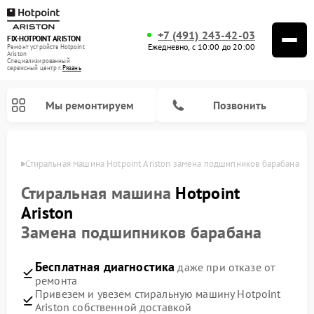
+7 (491) 243-42-03
FIX-HOTPOINT ARISTON
Ежедневно, с 10:00 до 20:00
Ремонт устройств Hotpoint
Ariston
Специализированный
cервисный центр г.
Рязань
Мы ремонтируем
Позвонить
язани
Стиральная машина Hotpoint Ariston замена подшипников барабана
Стиральная машина
Hotpoint
Ariston
Замена подшипников барабана
Бесплатная диагностика
даже при отказе от
ремонта
Привезем и увезем стиральную машину Hotpoint
Ремонт варочных панелей Hotpoint Ariston
Ремонт микроволновых печей Hotpoint Ariston
Ремонт посудомоечных машин Hotpoint Ariston
Ремонт морозильных камер Hotpoint Ariston
Ремонт сушильных машин Hotpoint Ariston
Ремонт кофемашин Hotpoint Ariston
Ремонт духовых шкафов Hotpoint Ariston
Ремонт парогенераторов Hotpoint Ariston
Ремонт холодильников Hotpoint Ariston
Ремонт кухонных плит Hotpoint Ariston
Ремонт вытяжек Hotpoint Ariston
Ariston собственной доставкой