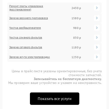
Ремонт платы управления
2430 р
(восстановление)
Замена верхнего противовеса
1580 р
Чистка разбрызгивателя
980 р
Чистка сливного фильтра
830 р
Замена сетевого фильтра
1180 р
Замена жгута электропроводки
1230 р
Цены в прайс-листе указаны ориентировочные, без учета
стоимости запчастей.
Записывайтесь на бесплатную диагностику.
Мы проверим ваше устройство и укажем на неисправность.
Показать все услуги