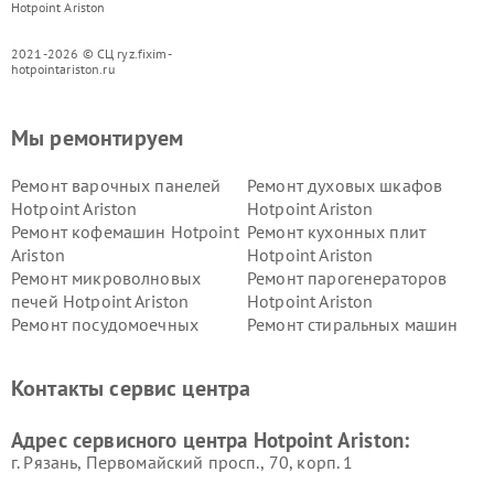
Hotpoint Ariston
2021-2026 © СЦ ryz.fixim-
hotpointariston.ru
Мы ремонтируем
Ремонт варочных панелей
Ремонт духовых шкафов
Hotpoint Ariston
Hotpoint Ariston
Ремонт кофемашин Hotpoint
Ремонт кухонных плит
Ariston
Hotpoint Ariston
Ремонт микроволновых
Ремонт парогенераторов
печей Hotpoint Ariston
Hotpoint Ariston
Ремонт посудомоечных
Ремонт стиральных машин
машин Hotpoint Ariston
Hotpoint Ariston
Ремонт холодильников
Ремонт морозильных камер
Контакты сервис центра
Hotpoint Ariston
Hotpoint Ariston
Ремонт вытяжек Hotpoint
Ремонт сушильных машин
Адрес сервисного центра Hotpoint Ariston:
Ariston
Hotpoint Ariston
г. Рязань, Первомайский просп., 70, корп. 1