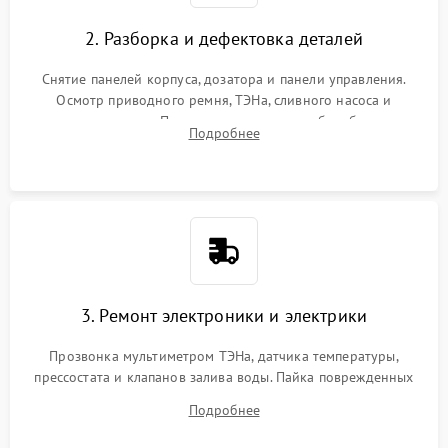
2. Разборка и дефектовка деталей
Снятие панелей корпуса, дозатора и панели управления.
Осмотр приводного ремня, ТЭНа, сливного насоса и
амортизаторов. Проверка подшипников барабана и
Подробнее
крестовины на износ, а манжеты люка на разрывы.
3. Ремонт электроники и электрики
Прозвонка мультиметром ТЭНа, датчика температуры,
прессостата и клапанов залива воды. Пайка поврежденных
дорожек или замена симисторов на плате управления.
Подробнее
Восстановление целостности проводки и контактов.