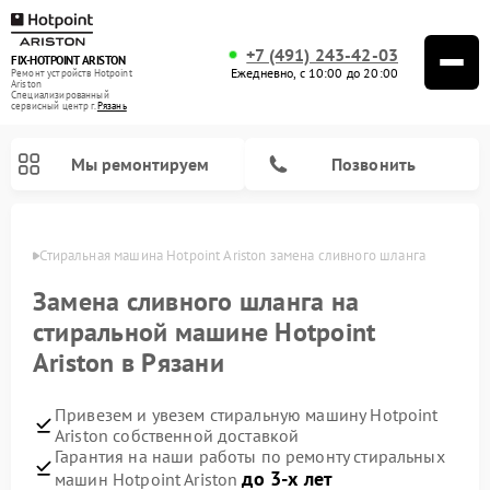
+7 (491) 243-42-03
FIX-HOTPOINT ARISTON
Ежедневно, с 10:00 до 20:00
Ремонт устройств Hotpoint
Ariston
Специализированный
cервисный центр г.
Рязань
Мы ремонтируем
Позвонить
язани
Стиральная машина Hotpoint Ariston замена сливного шланга
Замена сливного шланга на
стиральной машине Hotpoint
Ariston в Рязани
Привезем и увезем стиральную машину Hotpoint
Ariston собственной доставкой
Гарантия на наши работы по ремонту стиральных
Ремонт варочных панелей Hotpoint Ariston
Ремонт микроволновых печей Hotpoint Ariston
Ремонт посудомоечных машин Hotpoint Ariston
Ремонт морозильных камер Hotpoint Ariston
Ремонт сушильных машин Hotpoint Ariston
Ремонт кофемашин Hotpoint Ariston
Ремонт духовых шкафов Hotpoint Ariston
Ремонт парогенераторов Hotpoint Ariston
Ремонт холодильников Hotpoint Ariston
Ремонт кухонных плит Hotpoint Ariston
Ремонт вытяжек Hotpoint Ariston
до 3-х лет
машин Hotpoint Ariston