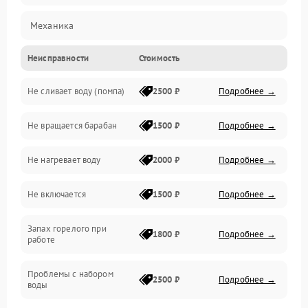
Механика
Неисправности
Стоимость
Электропитание
Не сливает воду (помпа)
2500 ₽
Подробнее →
Водоснабжение
Не вращается барабан
1500 ₽
Подробнее →
Слив
Не нагревает воду
2000 ₽
Подробнее →
Программное обеспечение
Не включается
1500 ₽
Подробнее →
Запах горелого при
1800 ₽
Подробнее →
работе
Проблемы с набором
2500 ₽
Подробнее →
воды