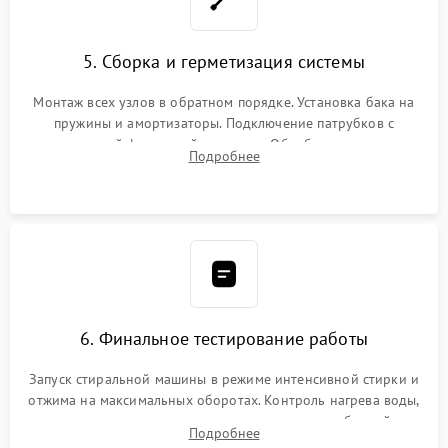
5. Сборка и герметизация системы
Монтаж всех узлов в обратном порядке. Установка бака на
пружины и амортизаторы. Подключение патрубков с
надежной фиксацией хомутами. Обработка стыков
Подробнее
герметиком для предотвращения возможных протечек воды.
6. Финальное тестирование работы
Запуск стиральной машины в режиме интенсивной стирки и
отжима на максимальных оборотах. Контроль нагрева воды,
корректности слива, отсутствия излишних вибраций,
Подробнее
посторонних стуков и протечек под корпусом.