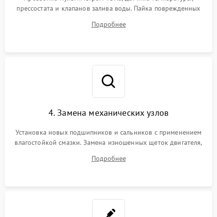
прессостата и клапанов залива воды. Пайка поврежденных
дорожек или замена симисторов на плате управления.
Подробнее
Восстановление целостности проводки и контактов.
4. Замена механических узлов
Установка новых подшипников и сальников с применением
влагостойкой смазки. Замена изношенных щеток двигателя,
порванного ремня привода, неисправного сливного насоса
Подробнее
или поврежденной резиновой манжеты.