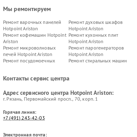
Мы ремонтируем
Ремонт варочных панелей
Ремонт духовых шкафов
Hotpoint Ariston
Hotpoint Ariston
Ремонт кофемашин Hotpoint
Ремонт кухонных плит
Ariston
Hotpoint Ariston
Ремонт микроволновых
Ремонт парогенераторов
печей Hotpoint Ariston
Hotpoint Ariston
Ремонт посудомоечных
Ремонт стиральных машин
машин Hotpoint Ariston
Hotpoint Ariston
Ремонт холодильников
Ремонт морозильных камер
Контакты сервис центра
Hotpoint Ariston
Hotpoint Ariston
Ремонт вытяжек Hotpoint
Ремонт сушильных машин
Адрес сервисного центра Hotpoint Ariston:
Ariston
Hotpoint Ariston
г. Рязань, Первомайский просп., 70, корп. 1
Горячая линия:
+7 (491) 243-42-03
Электронная почта: