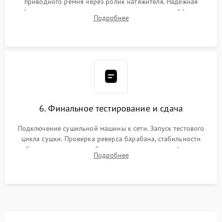
приводного ремня через ролик натяжителя. Надежная
фиксация всех узлов, подключение клемм и шлейфов к
Подробнее
модулю управления. Монтаж корпусных панелей, люка и
верхней крышки устройства.
6. Финальное тестирование и сдача
Подключение сушильной машины к сети. Запуск тестового
цикла сушки. Проверка реверса барабана, стабильности
набора температуры, работы дренажного насоса (откачка
Подробнее
конденсата) и отсутствия посторонних скрипов, стуков или
вибраций.