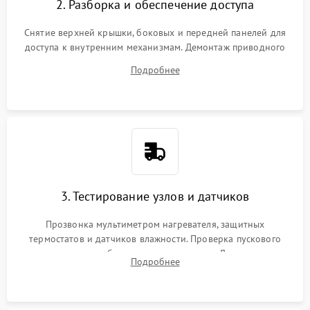
2. Разборка и обеспечение доступа
Снятие верхней крышки, боковых и передней панелей для
доступа к внутренним механизмам. Демонтаж приводного
ремня, панели управления и защитных кожухов.
Подробнее
Обеспечение свободного доступа к ТЭНу, компрессору,
двигателю и дренажной помпе.
3. Тестирование узлов и датчиков
Прозвонка мультиметром нагревателя, защитных
термостатов и датчиков влажности. Проверка пускового
конденсатора, обмоток мотора и помпы. Для машин с
Подробнее
тепловым насосом — диагностика работы компрессора и
оценка циркуляции хладагента.