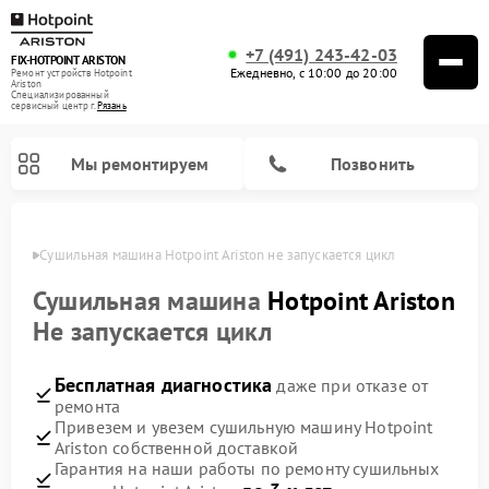
+7 (491) 243-42-03
FIX-HOTPOINT ARISTON
Ежедневно, с 10:00 до 20:00
Ремонт устройств Hotpoint
Ariston
Специализированный
cервисный центр г.
Рязань
Мы ремонтируем
Позвонить
язани
Сушильная машина Hotpoint Ariston не запускается цикл
Сушильная машина
Hotpoint Ariston
Не запускается цикл
Бесплатная диагностика
даже при отказе от
ремонта
Привезем и увезем сушильную машину Hotpoint
Ariston собственной доставкой
Ремонт варочных панелей Hotpoint Ariston
Ремонт микроволновых печей Hotpoint Ariston
Ремонт посудомоечных машин Hotpoint Ariston
Ремонт холодильников Hotpoint Ariston
Ремонт кофемашин Hotpoint Ariston
Ремонт вытяжек Hotpoint Ariston
Ремонт духовых шкафов Hotpoint Ariston
Ремонт парогенераторов Hotpoint Ariston
Ремонт стиральных машин Hotpoint Ariston
Ремонт морозильных камер Hotpoint Ariston
Ремонт кухонных плит Hotpoint Ariston
Гарантия на наши работы по ремонту сушильных