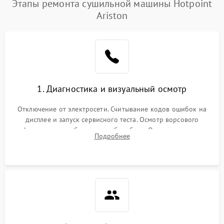
Этапы ремонта сушильной машины Hotpoint
Ariston
1. Диагностика и визуальный осмотр
Отключение от электросети. Считывание кодов ошибок на
дисплее и запуск сервисного теста. Осмотр ворсового
фильтра, теплообменника и барабана. Опрос клиента о
Подробнее
неисправностях (не сушит, не крутит барабан, сильно шумит
или выдает ошибку).