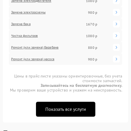
Замена электродвигателя
1080 р
Замена электросхемы
980 р
Замена бака
1670 р
Чистка фильтров
1080 р
Ремонт (или замена) барабана
880 р
Ремонт (или замена) насоса
980 р
Цены в прайс-листе указаны ориентировочные, без учета
стоимости запчастей.
Записывайтесь на бесплатную диагностику.
Мы проверим ваше устройство и укажем на неисправность.
Показать все услуги