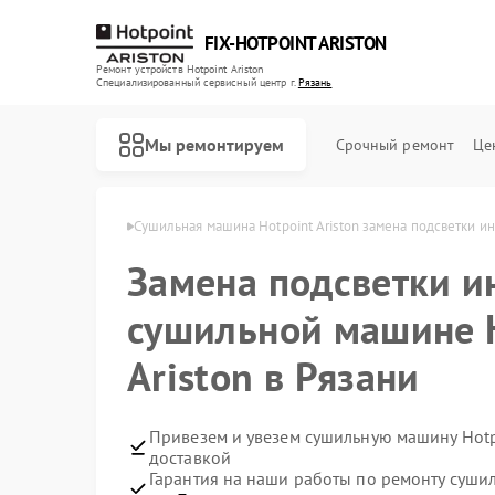
FIX-HOTPOINT ARISTON
Ремонт устройств Hotpoint Ariston
Специализированный cервисный центр г.
Рязань
Мы ремонтируем
Срочный ремонт
Це
nt Ariston в Рязани
Сушильная машина Hotpoint Ariston замена подсветки и
Замена подсветки и
сушильной машине 
Ariston в Рязани
Привезем и увезем сушильную машину Hotpo
доставкой
Гарантия на наши работы по ремонту сушил
Ремонт варочных панелей Hotpoint Ariston
Ремонт духовых шкафов Hotpoint Ariston
Ремонт кофемашин Hotpoint Ariston
Ремонт кухонных плит Hotpoint Ariston
Ремонт микроволновых печей Hotpoint Ariston
Ремонт парогенераторов Hotpoint Ariston
Ремонт посудомоечных машин Hotpoint Ariston
Ремонт стиральных машин Hotpoint Ariston
Ремонт холодильников Hotpoint Ariston
Ремонт морозильных камер Hotpoint Ariston
Ремонт вытяжек Hotpoint Ariston