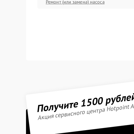
Ремонт (или замена) насоса
Получите 1500 рубле
Акция сервисного центра Hotpoint A