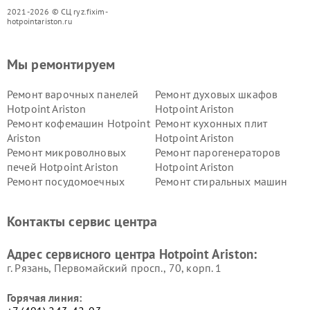
2021-2026 © СЦ ryz.fixim-
hotpointariston.ru
Мы ремонтируем
Ремонт варочных панелей
Ремонт духовых шкафов
Hotpoint Ariston
Hotpoint Ariston
Ремонт кофемашин Hotpoint
Ремонт кухонных плит
Ariston
Hotpoint Ariston
Ремонт микроволновых
Ремонт парогенераторов
печей Hotpoint Ariston
Hotpoint Ariston
Ремонт посудомоечных
Ремонт стиральных машин
машин Hotpoint Ariston
Hotpoint Ariston
Ремонт холодильников
Ремонт морозильных камер
Контакты сервис центра
Hotpoint Ariston
Hotpoint Ariston
Ремонт вытяжек Hotpoint
Ремонт сушильных машин
Адрес сервисного центра Hotpoint Ariston:
Ariston
Hotpoint Ariston
г. Рязань, Первомайский просп., 70, корп. 1
Горячая линия: