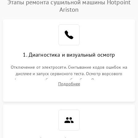
Этапы ремонта сушильной машины Hotpoint
Ariston
1. Диагностика и визуальный осмотр
Отключение от электросети. Считывание кодов ошибок на
дисплее и запуск сервисного теста. Осмотр ворсового
фильтра, теплообменника и барабана. Опрос клиента о
Подробнее
неисправностях (не сушит, не крутит барабан, сильно шумит
или выдает ошибку).