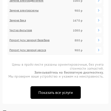
Замена электродвигателя
1080 р
Замена электросхемы
980 р
Замена бака
1670 р
Чистка фильтров
1080 р
Ремонт (или замена) барабана
880 р
Ремонт (или замена) насоса
980 р
Цены в прайс-листе указаны ориентировочные, без учета
стоимости запчастей.
Записывайтесь на бесплатную диагностику.
Мы проверим ваше устройство и укажем на неисправность.
Показать все услуги