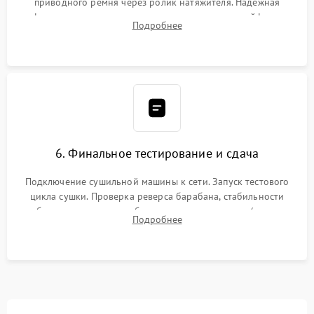
приводного ремня через ролик натяжителя. Надежная
фиксация всех узлов, подключение клемм и шлейфов к
Подробнее
модулю управления. Монтаж корпусных панелей, люка и
верхней крышки устройства.
6. Финальное тестирование и сдача
Подключение сушильной машины к сети. Запуск тестового
цикла сушки. Проверка реверса барабана, стабильности
набора температуры, работы дренажного насоса (откачка
Подробнее
конденсата) и отсутствия посторонних скрипов, стуков или
вибраций.