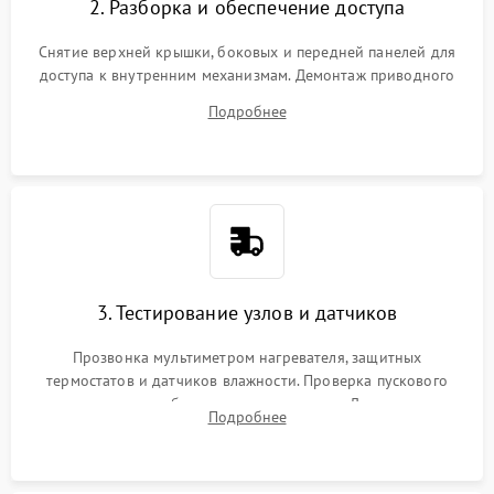
2. Разборка и обеспечение доступа
Снятие верхней крышки, боковых и передней панелей для
доступа к внутренним механизмам. Демонтаж приводного
ремня, панели управления и защитных кожухов.
Подробнее
Обеспечение свободного доступа к ТЭНу, компрессору,
двигателю и дренажной помпе.
3. Тестирование узлов и датчиков
Прозвонка мультиметром нагревателя, защитных
термостатов и датчиков влажности. Проверка пускового
конденсатора, обмоток мотора и помпы. Для машин с
Подробнее
тепловым насосом — диагностика работы компрессора и
оценка циркуляции хладагента.