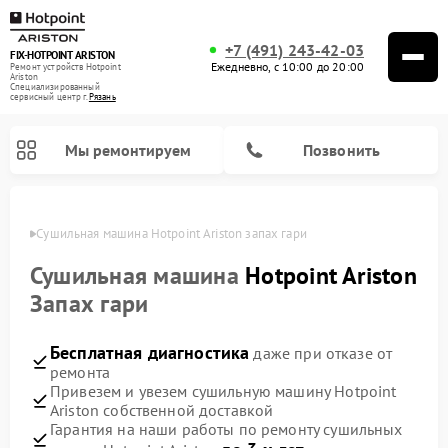
+7 (491) 243-42-03
FIX-HOTPOINT ARISTON
Ежедневно, с 10:00 до 20:00
Ремонт устройств Hotpoint
Ariston
Специализированный
cервисный центр г.
Рязань
Мы ремонтируем
Позвонить
язани
Сушильная машина Hotpoint Ariston запах гари
Сушильная машина
Hotpoint Ariston
Запах гари
Бесплатная диагностика
даже при отказе от
ремонта
Привезем и увезем сушильную машину Hotpoint
Ariston собственной доставкой
Ремонт варочных панелей Hotpoint Ariston
Ремонт микроволновых печей Hotpoint Ariston
Ремонт посудомоечных машин Hotpoint Ariston
Ремонт холодильников Hotpoint Ariston
Ремонт кофемашин Hotpoint Ariston
Ремонт вытяжек Hotpoint Ariston
Ремонт духовых шкафов Hotpoint Ariston
Ремонт парогенераторов Hotpoint Ariston
Ремонт стиральных машин Hotpoint Ariston
Ремонт морозильных камер Hotpoint Ariston
Ремонт кухонных плит Hotpoint Ariston
Гарантия на наши работы по ремонту сушильных