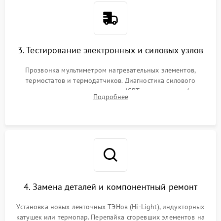
3. Тестирование электронных и силовых узлов
Прозвонка мультиметром нагревательных элементов,
термостатов и термодатчиков. Диагностика силового
модуля, реле, диодных мостов и IGBT-транзисторов (для
Подробнее
индукции). Проверка кранов и газ-контроля (для газовых
панелей).
4. Замена деталей и компонентный ремонт
Установка новых ленточных ТЭНов (Hi-Light), индукторных
катушек или термопар. Перепайка сгоревших элементов на