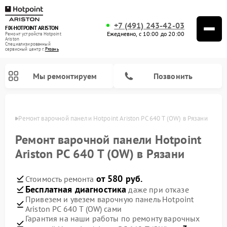
+7 (491) 243-42-03
FIX-HOTPOINT ARISTON
Ежедневно, с 10:00 до 20:00
Ремонт устройств Hotpoint
Ariston
Специализированный
cервисный центр г.
Рязань
Мы ремонтируем
Позвонить
язани
Ремонт варочной панели Hotpoint Ariston PC 640 T (OW) в Рязани
Ремонт варочной панели Hotpoint
Ariston PC 640 T (OW) в Рязани
от 580 руб.
Стоимость ремонта
Бесплатная диагностика
даже при отказе
Привезем и увезем варочную панель Hotpoint
Ariston PC 640 T (OW) сами
Ремонт духовых шкафов Hotpoint Ariston
Ремонт парогенераторов Hotpoint Ariston
Ремонт стиральных машин Hotpoint Ariston
Ремонт морозильных камер Hotpoint Ariston
Ремонт сушильных машин Hotpoint Ariston
Ремонт кухонных плит Hotpoint Ariston
Ремонт микроволновых печей Hotpoint Ariston
Ремонт посудомоечных машин Hotpoint Ariston
Ремонт холодильников Hotpoint Ariston
Ремонт кофемашин Hotpoint Ariston
Ремонт вытяжек Hotpoint Ariston
Гарантия на наши работы по ремонту варочных