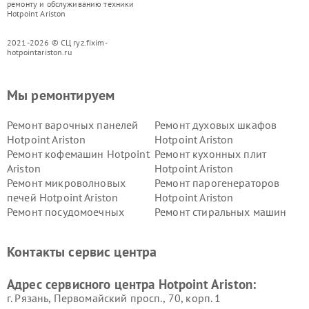
ремонту и обслуживанию техники
Hotpoint Ariston
2021-2026 © СЦ ryz.fixim-
hotpointariston.ru
Мы ремонтируем
Ремонт варочных панелей
Ремонт духовых шкафов
Hotpoint Ariston
Hotpoint Ariston
Ремонт кофемашин Hotpoint
Ремонт кухонных плит
Ariston
Hotpoint Ariston
Ремонт микроволновых
Ремонт парогенераторов
печей Hotpoint Ariston
Hotpoint Ariston
Ремонт посудомоечных
Ремонт стиральных машин
машин Hotpoint Ariston
Hotpoint Ariston
Ремонт холодильников
Ремонт морозильных камер
Контакты сервис центра
Hotpoint Ariston
Hotpoint Ariston
Ремонт вытяжек Hotpoint
Ремонт сушильных машин
Адрес сервисного центра Hotpoint Ariston:
Ariston
Hotpoint Ariston
г. Рязань, Первомайский просп., 70, корп. 1