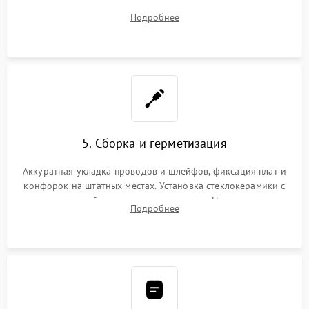
плате управления, восстановление токопроводящих
Подробнее
дорожек. Очистка контактов и замена поврежденной
проводки.
5. Сборка и герметизация
Аккуратная укладка проводов и шлейфов, фиксация плат и
конфорок на штатных местах. Установка стеклокерамики с
проверкой равномерности зазоров. Нанесение
Подробнее
термостойкого герметика или укладка уплотнительной
ленты по контуру.