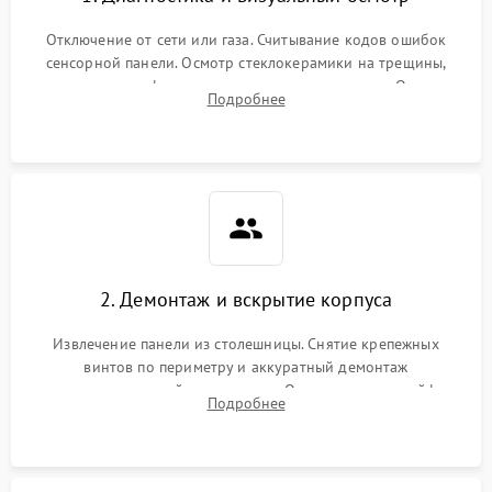
Отключение от сети или газа. Считывание кодов ошибок
сенсорной панели. Осмотр стеклокерамики на трещины,
проверка конфорок на равномерность нагрева. Опрос
Подробнее
клиента о симптомах (не включается, не видит посуду,
щелкает).
2. Демонтаж и вскрытие корпуса
Извлечение панели из столешницы. Снятие крепежных
винтов по периметру и аккуратный демонтаж
стеклокерамической поверхности. Отсоединение шлейфов
Подробнее
сенсорного блока для доступа к силовым платам, катушкам
или ТЭНам.