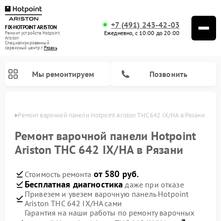
+7 (491) 243-42-03
FIX-HOTPOINT ARISTON
Ежедневно, с 10:00 до 20:00
Ремонт устройств Hotpoint
Ariston
Специализированный
cервисный центр г.
Рязань
Мы ремонтируем
Позвонить
язани
Ремонт варочной панели Hotpoint Ariston THC 642 IX/HA в Рязани
Ремонт варочной панели Hotpoint
Ariston THC 642 IX/HA в Рязани
от 580 руб.
Стоимость ремонта
Бесплатная диагностика
даже при отказе
Привезем и увезем варочную панель Hotpoint
Ariston THC 642 IX/HA сами
Ремонт духовых шкафов Hotpoint Ariston
Ремонт парогенераторов Hotpoint Ariston
Ремонт стиральных машин Hotpoint Ariston
Ремонт морозильных камер Hotpoint Ariston
Ремонт сушильных машин Hotpoint Ariston
Ремонт кухонных плит Hotpoint Ariston
Ремонт микроволновых печей Hotpoint Ariston
Ремонт посудомоечных машин Hotpoint Ariston
Ремонт холодильников Hotpoint Ariston
Ремонт кофемашин Hotpoint Ariston
Ремонт вытяжек Hotpoint Ariston
Гарантия на наши работы по ремонту варочных