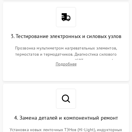
3. Тестирование электронных и силовых узлов
Прозвонка мультиметром нагревательных элементов,
термостатов и термодатчиков. Диагностика силового
модуля, реле, диодных мостов и IGBT-транзисторов (для
Подробнее
индукции). Проверка кранов и газ-контроля (для газовых
панелей).
4. Замена деталей и компонентный ремонт
Установка новых ленточных ТЭНов (Hi-Light), индукторных