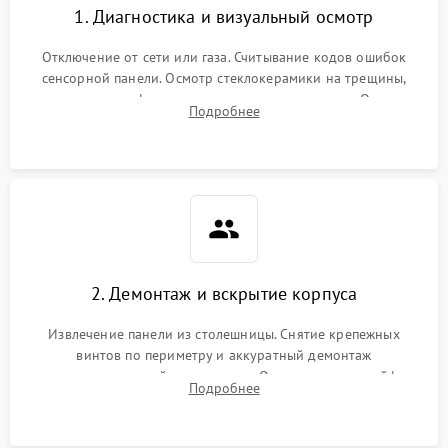
1. Диагностика и визуальный осмотр
Отключение от сети или газа. Считывание кодов ошибок
сенсорной панели. Осмотр стеклокерамики на трещины,
проверка конфорок на равномерность нагрева. Опрос
Подробнее
клиента о симптомах (не включается, не видит посуду,
щелкает).
2. Демонтаж и вскрытие корпуса
Извлечение панели из столешницы. Снятие крепежных
винтов по периметру и аккуратный демонтаж
стеклокерамической поверхности. Отсоединение шлейфов
Подробнее
сенсорного блока для доступа к силовым платам, катушкам
или ТЭНам.