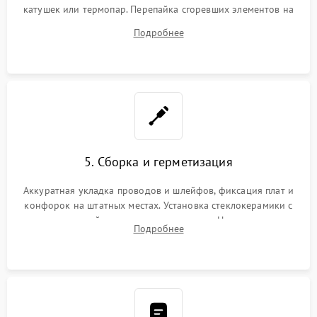
катушек или термопар. Перепайка сгоревших элементов на
плате управления, восстановление токопроводящих
Подробнее
дорожек. Очистка контактов и замена поврежденной
проводки.
5. Сборка и герметизация
Аккуратная укладка проводов и шлейфов, фиксация плат и
конфорок на штатных местах. Установка стеклокерамики с
проверкой равномерности зазоров. Нанесение
Подробнее
термостойкого герметика или укладка уплотнительной
ленты по контуру.