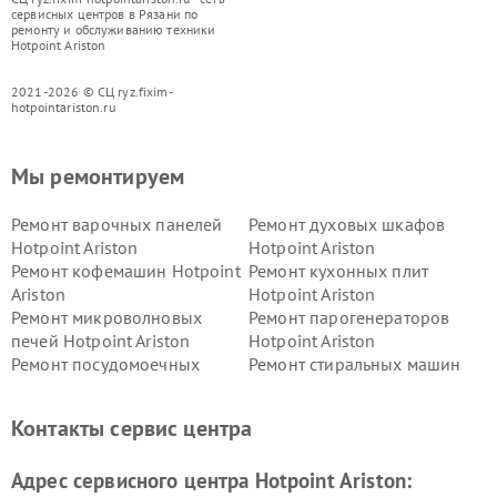
сервисных центров в Рязани по
ремонту и обслуживанию техники
Hotpoint Ariston
2021-2026 © СЦ ryz.fixim-
hotpointariston.ru
Мы ремонтируем
Ремонт варочных панелей
Ремонт духовых шкафов
Hotpoint Ariston
Hotpoint Ariston
Ремонт кофемашин Hotpoint
Ремонт кухонных плит
Ariston
Hotpoint Ariston
Ремонт микроволновых
Ремонт парогенераторов
печей Hotpoint Ariston
Hotpoint Ariston
Ремонт посудомоечных
Ремонт стиральных машин
машин Hotpoint Ariston
Hotpoint Ariston
Ремонт холодильников
Ремонт морозильных камер
Контакты сервис центра
Hotpoint Ariston
Hotpoint Ariston
Ремонт вытяжек Hotpoint
Ремонт сушильных машин
Адрес сервисного центра Hotpoint Ariston:
Ariston
Hotpoint Ariston