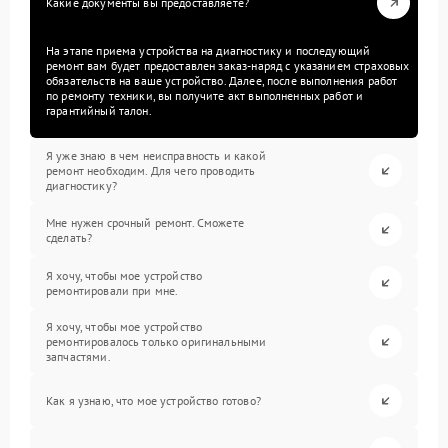
Какие документы вы предоставляете?
На этапе приема устройства на диагностику и последующий
ремонт вам будет предоставлен заказ-наряд с указанием страховых
обязательств на ваше устройство. Далее, после выполнения работ
по ремонту техники, вы получите акт выполненных работ и
гарантийный талон.
Я уже знаю в чем неисправность и какой
ремонт необходим. Для чего проводить
диагностику?
Мне нужен срочный ремонт. Сможете
сделать?
Я хочу, чтобы мое устройство
ремонтировали при мне.
Я хочу, чтобы мое устройство
ремонтировалось только оригинальными
запчастями.
Как я узнаю, что мое устройство готово?