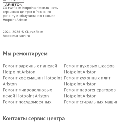
СЦ ryz.fixim-hotpointariston.ru - сеть
сервисных центров в Рязани по
ремонту и обслуживанию техники
Hotpoint Ariston
2021-2026 © СЦ ryz.fixim-
hotpointariston.ru
Мы ремонтируем
Ремонт варочных панелей
Ремонт духовых шкафов
Hotpoint Ariston
Hotpoint Ariston
Ремонт кофемашин Hotpoint
Ремонт кухонных плит
Ariston
Hotpoint Ariston
Ремонт микроволновых
Ремонт парогенераторов
печей Hotpoint Ariston
Hotpoint Ariston
Ремонт посудомоечных
Ремонт стиральных машин
машин Hotpoint Ariston
Hotpoint Ariston
Ремонт холодильников
Ремонт морозильных камер
Контакты сервис центра
Hotpoint Ariston
Hotpoint Ariston
Ремонт вытяжек Hotpoint
Ремонт сушильных машин