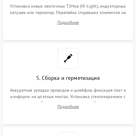
Установка новых ленточных ТЭНов (Hi-Light), индукторных
катушек или термопар. Перепайка сгоревших элементов на
плате управления, восстановление токопроводящих
Подробнее
дорожек. Очистка контактов и замена поврежденной
проводки.
5. Сборка и герметизация
Аккуратная укладка проводов и шлейфов, фиксация плат и
конфорок на штатных местах. Установка стеклокерамики с
проверкой равномерности зазоров. Нанесение
Подробнее
термостойкого герметика или укладка уплотнительной
ленты по контуру.