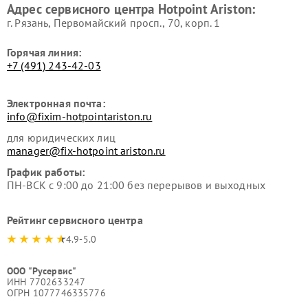
Адрес сервисного центра Hotpoint Ariston:
Ariston
Hotpoint Ariston
г. Рязань, Первомайский просп., 70, корп. 1
Горячая линия:
+7 (491) 243-42-03
Электронная почта:
info@fixim-hotpointariston.ru
для юридических лиц
manager@fix-hotpoint ariston.ru
График работы:
ПН-ВСК с 9:00 до 21:00 без перерывов и выходных
Рейтинг сервисного центра
4.9-5.0
ООО "Русервис"
ИНН 7702633247
ОГРН 1077746335776