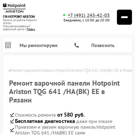
+7 (491) 243-42-03
FIX-HOTPOINT ARISTON
Ежедневно, с 10:00 до 20:00
Ремонт устройств Hotpoint
Ariston
Специализированный
cервисный центр г.
Рязань
Мы ремонтируем
Позвонить
язани
Ремонт варочной панели Hotpoint Ariston TQG 641 /HA(BK) EE в Рязани
Ремонт варочной панели Hotpoint
Ariston TQG 641 /HA(BK) EE в
Рязани
от 580 руб.
Стоимость ремонта
Бесплатная диагностика
даже при отказе
Привезем и увезем варочную панель Hotpoint
Ремонт духовых шкафов Hotpoint Ariston
Ремонт парогенераторов Hotpoint Ariston
Ремонт стиральных машин Hotpoint Ariston
Ремонт морозильных камер Hotpoint Ariston
Ремонт сушильных машин Hotpoint Ariston
Ремонт кухонных плит Hotpoint Ariston
Ремонт микроволновых печей Hotpoint Ariston
Ремонт посудомоечных машин Hotpoint Ariston
Ремонт холодильников Hotpoint Ariston
Ремонт кофемашин Hotpoint Ariston
Ремонт вытяжек Hotpoint Ariston
Ariston TQG 641 /HA(BK) EE сами