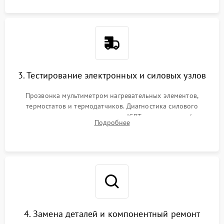
3. Тестирование электронных и силовых узлов
Прозвонка мультиметром нагревательных элементов,
термостатов и термодатчиков. Диагностика силового
модуля, реле, диодных мостов и IGBT-транзисторов (для
Подробнее
индукции). Проверка кранов и газ-контроля (для газовых
панелей).
4. Замена деталей и компонентный ремонт