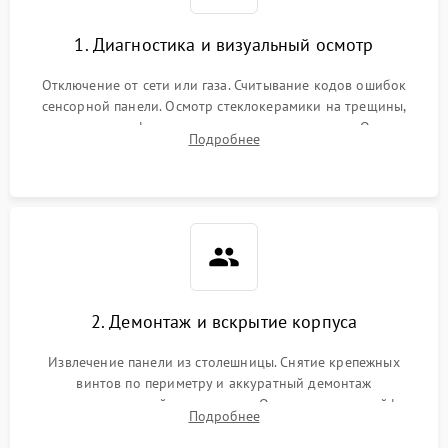
1. Диагностика и визуальный осмотр
Отключение от сети или газа. Считывание кодов ошибок
сенсорной панели. Осмотр стеклокерамики на трещины,
проверка конфорок на равномерность нагрева. Опрос
Подробнее
клиента о симптомах (не включается, не видит посуду,
щелкает).
2. Демонтаж и вскрытие корпуса
Извлечение панели из столешницы. Снятие крепежных
винтов по периметру и аккуратный демонтаж
стеклокерамической поверхности. Отсоединение шлейфов
Подробнее
сенсорного блока для доступа к силовым платам, катушкам
или ТЭНам.