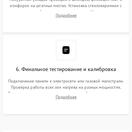
конфорок на штатных местах. Установка стеклокерамики с
проверкой равномерности зазоров. Нанесение
Подробнее
термостойкого герметика или укладка уплотнительной
ленты по контуру.
6. Финальное тестирование и калибровка
Подключение панели к электросети или газовой магистрали.
Проверка работы всех зон нагрева на разных мощностях.
Тестирование сенсорного управления, таймера, индикаторов
Подробнее
остаточного тепла и систем защиты от перегрева.