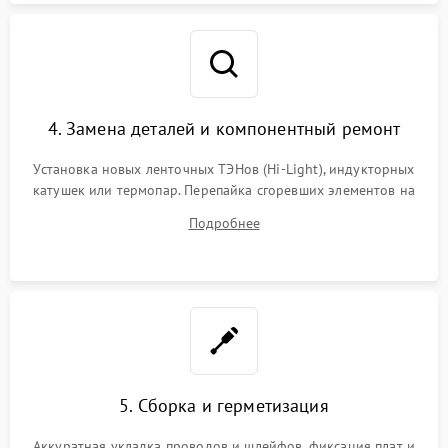
4. Замена деталей и компонентный ремонт
Установка новых ленточных ТЭНов (Hi-Light), индукторных
катушек или термопар. Перепайка сгоревших элементов на
плате управления, восстановление токопроводящих
Подробнее
дорожек. Очистка контактов и замена поврежденной
проводки.
5. Сборка и герметизация
Аккуратная укладка проводов и шлейфов, фиксация плат и