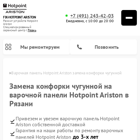
+7 (491) 243-42-03
FIX-HOTPOINT ARISTON
Ежедневно, с 10:00 до 20:00
Ремонт устройств Hotpoint
Ariston
Специализированный
cервисный центр г.
Рязань
Мы ремонтируем
Позвонить
язани
Варочная панель Hotpoint Ariston замена конфорки чугунной
Замена конфорки чугунной на
варочной панели Hotpoint Ariston в
Рязани
Привезем и увезем варочную панель Hotpoint
Ariston собственной доставкой
Гарантия на наши работы по ремонту варочных
Ремонт духовых шкафов Hotpoint Ariston
Ремонт парогенераторов Hotpoint Ariston
Ремонт стиральных машин Hotpoint Ariston
Ремонт морозильных камер Hotpoint Ariston
Ремонт сушильных машин Hotpoint Ariston
Ремонт кухонных плит Hotpoint Ariston
Ремонт микроволновых печей Hotpoint Ariston
Ремонт посудомоечных машин Hotpoint Ariston
Ремонт холодильников Hotpoint Ariston
Ремонт кофемашин Hotpoint Ariston
Ремонт вытяжек Hotpoint Ariston
до 3-х лет
панелей Hotpoint Ariston