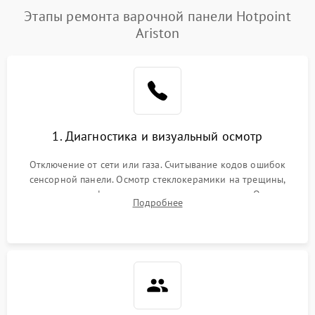
Этапы ремонта варочной панели Hotpoint
Ariston
1. Диагностика и визуальный осмотр
Отключение от сети или газа. Считывание кодов ошибок
сенсорной панели. Осмотр стеклокерамики на трещины,
проверка конфорок на равномерность нагрева. Опрос
Подробнее
клиента о симптомах (не включается, не видит посуду,
щелкает).