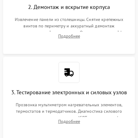
2. Демонтаж и вскрытие корпуса
Извлечение панели из столешницы. Снятие крепежных
винтов по периметру и аккуратный демонтаж
стеклокерамической поверхности. Отсоединение шлейфов
Подробнее
сенсорного блока для доступа к силовым платам, катушкам
или ТЭНам.
3. Тестирование электронных и силовых узлов
Прозвонка мультиметром нагревательных элементов,
термостатов и термодатчиков. Диагностика силового
модуля, реле, диодных мостов и IGBT-транзисторов (для
Подробнее
индукции). Проверка кранов и газ-контроля (для газовых
панелей).