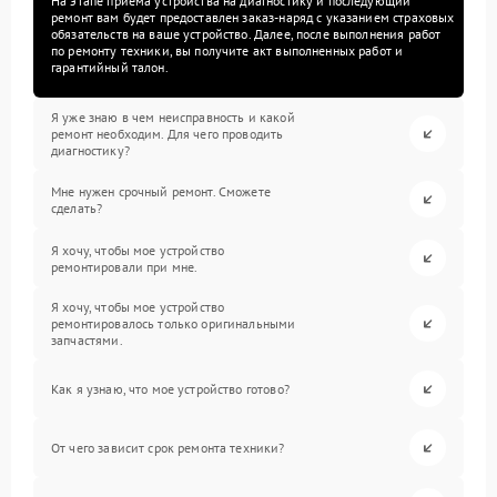
На этапе приема устройства на диагностику и последующий
ремонт вам будет предоставлен заказ-наряд с указанием страховых
обязательств на ваше устройство. Далее, после выполнения работ
по ремонту техники, вы получите акт выполненных работ и
гарантийный талон.
Я уже знаю в чем неисправность и какой
ремонт необходим. Для чего проводить
диагностику?
Мне нужен срочный ремонт. Сможете
сделать?
Я хочу, чтобы мое устройство
ремонтировали при мне.
Я хочу, чтобы мое устройство
ремонтировалось только оригинальными
запчастями.
Как я узнаю, что мое устройство готово?
От чего зависит срок ремонта техники?