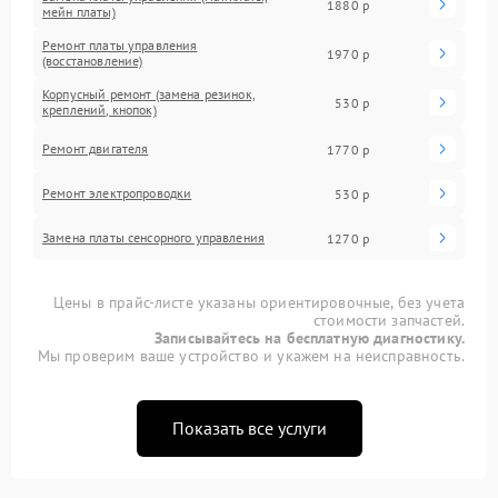
1880 р
мейн платы)
Ремонт платы управления
1970 р
(восстановление)
Корпусный ремонт (замена резинок,
530 р
креплений, кнопок)
Ремонт двигателя
1770 р
Ремонт электропроводки
530 р
Замена платы сенсорного управления
1270 р
Цены в прайс-листе указаны ориентировочные, без учета
стоимости запчастей.
Записывайтесь на бесплатную диагностику.
Мы проверим ваше устройство и укажем на неисправность.
Показать все услуги