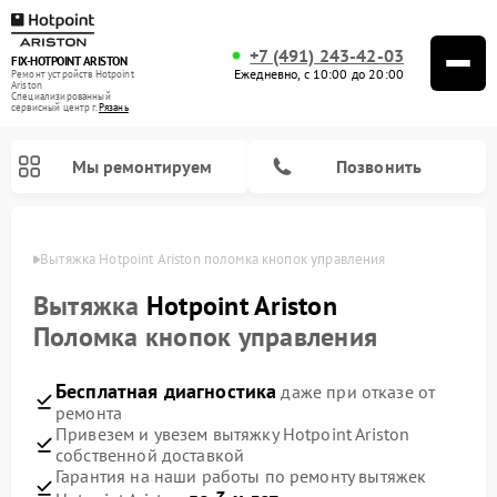
+7 (491) 243-42-03
FIX-HOTPOINT ARISTON
Ежедневно, с 10:00 до 20:00
Ремонт устройств Hotpoint
Ariston
Специализированный
cервисный центр г.
Рязань
Мы ремонтируем
Позвонить
язани
Вытяжка Hotpoint Ariston поломка кнопок управления
Вытяжка
Hotpoint Ariston
Поломка кнопок управления
Бесплатная диагностика
даже при отказе от
ремонта
Привезем и увезем вытяжку Hotpoint Ariston
собственной доставкой
Ремонт варочных панелей Hotpoint Ariston
Ремонт микроволновых печей Hotpoint Ariston
Ремонт посудомоечных машин Hotpoint Ariston
Ремонт холодильников Hotpoint Ariston
Ремонт сушильных машин Hotpoint Ariston
Ремонт кофемашин Hotpoint Ariston
Ремонт духовых шкафов Hotpoint Ariston
Ремонт парогенераторов Hotpoint Ariston
Ремонт стиральных машин Hotpoint Ariston
Ремонт морозильных камер Hotpoint Ariston
Ремонт кухонных плит Hotpoint Ariston
Гарантия на наши работы по ремонту вытяжек