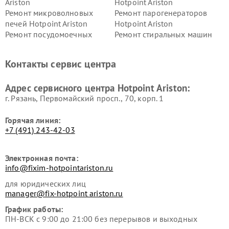
Ariston
Hotpoint Ariston
Ремонт микроволновых
Ремонт парогенераторов
печей Hotpoint Ariston
Hotpoint Ariston
Ремонт посудомоечных
Ремонт стиральных машин
машин Hotpoint Ariston
Hotpoint Ariston
Ремонт холодильников
Ремонт морозильных камер
Контакты сервис центра
Hotpoint Ariston
Hotpoint Ariston
Ремонт вытяжек Hotpoint
Ремонт сушильных машин
Адрес сервисного центра Hotpoint Ariston:
Ariston
Hotpoint Ariston
г. Рязань, Первомайский просп., 70, корп. 1
Горячая линия:
+7 (491) 243-42-03
Электронная почта:
info@fixim-hotpointariston.ru
для юридических лиц
manager@fix-hotpoint ariston.ru
График работы:
ПН-ВСК с 9:00 до 21:00 без перерывов и выходных