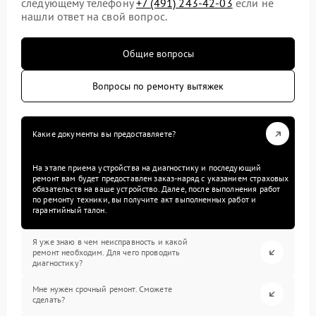
следующему телефону
+7 (491) 243-42-03
если не
нашли ответ на свой вопрос.
Общие вопросы
Вопросы по ремонту вытяжек
Какие документы вы предоставляете?
На этапе приема устройства на диагностику и последующий
ремонт вам будет предоставлен заказ-наряд с указанием страховых
обязательств на ваше устройство. Далее, после выполнения работ
по ремонту техники, вы получите акт выполненных работ и
гарантийный талон.
Я уже знаю в чем неисправность и какой
ремонт необходим. Для чего проводить
диагностику?
Мне нужен срочный ремонт. Сможете
сделать?