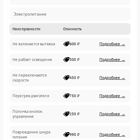
Электропитание
Неисправности
Стоимость
Вентиляция
Не включается вытяжка
600 ₽
Подробнее →
Освещение
Не рабает освещение
300 ₽
Подробнее →
Механические повреждения
Не переключаются
Электроника
450 ₽
Подробнее →
скорости
Электрика/Механические
Перегрев двигателя
750 ₽
Подробнее →
Поломка кнопок
250 ₽
Подробнее →
управления
Повреждение шнура
990 ₽
Подробнее →
питания