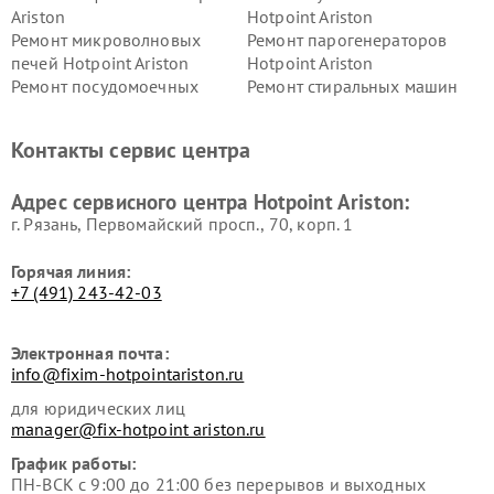
Ariston
Hotpoint Ariston
Ремонт микроволновых
Ремонт парогенераторов
печей Hotpoint Ariston
Hotpoint Ariston
Ремонт посудомоечных
Ремонт стиральных машин
машин Hotpoint Ariston
Hotpoint Ariston
Ремонт холодильников
Ремонт морозильных камер
Контакты сервис центра
Hotpoint Ariston
Hotpoint Ariston
Ремонт вытяжек Hotpoint
Ремонт сушильных машин
Адрес сервисного центра Hotpoint Ariston:
Ariston
Hotpoint Ariston
г. Рязань, Первомайский просп., 70, корп. 1
Горячая линия:
+7 (491) 243-42-03
Электронная почта:
info@fixim-hotpointariston.ru
для юридических лиц
manager@fix-hotpoint ariston.ru
График работы:
ПН-ВСК с 9:00 до 21:00 без перерывов и выходных