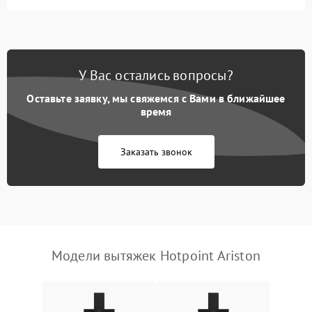
Выбивает автомат при
550 ₽
Подробнее →
включении
У Вас остались вопросы?
Не ключается вытяжка
550 ₽
Подробнее →
Оставьте заявку, мы свяжемся с Вами в ближайшее
Неисправность пускового
время
1000 ₽
Подробнее →
конденсатора
Заказать звонок
Поломка реле
1000 ₽
Подробнее →
Модели вытяжек Hotpoint Ariston