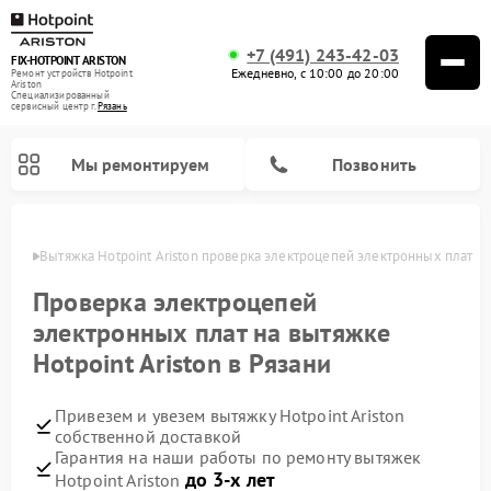
+7 (491) 243-42-03
FIX-HOTPOINT ARISTON
Ежедневно, с 10:00 до 20:00
Ремонт устройств Hotpoint
Ariston
Специализированный
cервисный центр г.
Рязань
Мы ремонтируем
Позвонить
язани
Вытяжка Hotpoint Ariston проверка электроцепей электронных плат
Проверка электроцепей
электронных плат на вытяжке
Hotpoint Ariston в Рязани
Привезем и увезем вытяжку Hotpoint Ariston
собственной доставкой
Гарантия на наши работы по ремонту вытяжек
Ремонт варочных панелей Hotpoint Ariston
Ремонт микроволновых печей Hotpoint Ariston
Ремонт посудомоечных машин Hotpoint Ariston
Ремонт холодильников Hotpoint Ariston
Ремонт сушильных машин Hotpoint Ariston
Ремонт кофемашин Hotpoint Ariston
Ремонт духовых шкафов Hotpoint Ariston
Ремонт парогенераторов Hotpoint Ariston
Ремонт стиральных машин Hotpoint Ariston
Ремонт морозильных камер Hotpoint Ariston
Ремонт кухонных плит Hotpoint Ariston
до 3-х лет
Hotpoint Ariston